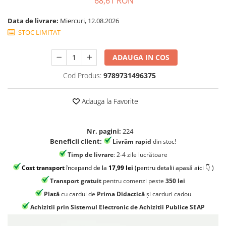
68,61 RON
Jocuri geografie
Jocuri invatat limba engleza
Data de livrare:
Miercuri, 12.08.2026
STOC LIMITAT
Jocuri Origami
Jocuri si jucarii educative
ADAUGA IN COS
Jocuri STEAM
Cod Produs:
9789731496375
Jucarii interactive
Jucarii muzicale
Adauga la Favorite
Jucării ȋndemânare
Masinute si trenulete
Nr. pagini:
224
Beneficii client:
Livrăm rapid
din stoc!
Roboti de jucarie
Timp de livrare
: 2-4 zile lucrătoare
Cost transport
începand de la
17,99 lei
(pentru detalii apasă aici 👇 )
Transport gratuit
pentru comenzi peste
350 lei
Plată
cu cardul de
Prima Didactică
și carduri cadou
Achizitii prin Sistemul Electronic de Achizitii Publice SEAP