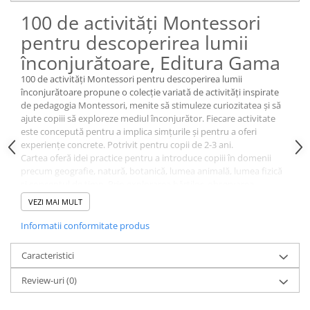
100 de activități Montessori
pentru descoperirea lumii
înconjurătoare, Editura Gama
100 de activități Montessori pentru descoperirea lumii
înconjurătoare propune o colecție variată de activități inspirate
de pedagogia Montessori, menite să stimuleze curiozitatea și să
ajute copiii să exploreze mediul înconjurător. Fiecare activitate
este concepută pentru a implica simțurile și pentru a oferi
experiențe concrete. Potrivit pentru copii de 2-3 ani.
Cartea oferă idei practice pentru a introduce copiii în domenii
precum geografie, natură, botanică, lumea animală, lumea fizică
și conceptul de timp. Prin explorarea hărților, observarea
plantelor sau realizarea unor experimente simple, cei mici pot
VEZI MAI MULT
descoperi cum funcționează lumea din jurul lor. Activitățile includ
jocuri pentru recunoașterea formelor de relief, exerciții de
Informatii conformitate produs
observare a fenomenelor naturale și descoperirea diversității
faunei.
Caracteristici
Folosind aceste activități, copiii pot manipula obiecte, observa
schimbări și experimenta direct, ceea ce îi ajută să înțeleagă mai
Review-uri
(0)
ușor concepte de bază. Fiecare propunere este adaptată vârstei,
astfel încât cei mici să poată participa activ și să învețe prin joacă