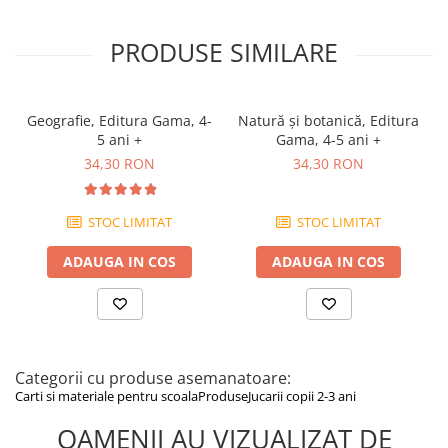
și experimentare.
Specificații:
PRODUSE SIMILARE
Editura: Gama
Vârstă recomandată: 2-3 ani
Conține 100 de activități structurate pe domenii: geografie,
natură, botanică, lumea animală, lumea fizică, timp
Geografie, Editura Gama, 4-
Natură şi botanică, Editura
5 ani +
Gama, 4-5 ani +
34,30 RON
34,30 RON
STOC LIMITAT
STOC LIMITAT
ADAUGA IN COS
ADAUGA IN COS
Categorii cu produse asemanatoare:
Carti si materiale pentru scoala
Produse
Jucarii copii 2-3 ani
OAMENII AU VIZUALIZAT DE