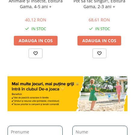
Animale şi insecte, Editura
Pot să fac singur!, Editura
Gama, 4-5 ani +
Gama, 2-3 ani +
40,12 RON
68,61 RON
40,12 RON
68,61 RON
IN STOC
IN STOC
ADAUGA IN COS
ADAUGA IN COS