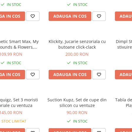
IN STOC
IN STOC
A IN COS
ADAUGA IN COS
ADAU
netic Smart Max, My
Klickity, Jucarie senzoriala cu
Dimpl S
Sounds & Flowers,
butoane click-clack
stivuir
ele sunete si flori, 6
109,99 RON
200,00 RON
piese
IN STOC
IN STOC
A IN COS
ADAUGA IN COS
ADAU
quigz, Set 3 moristi
Suction Kupz, Set de cupe din
Tabla de
riale cu ventuza
silicon cu ventuze
Pla
145,00 RON
90,00 RON
STOC LIMITAT
IN STOC