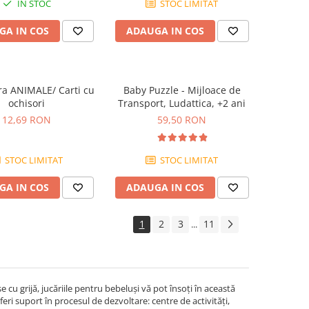
IN STOC
STOC LIMITAT
GA IN COS
ADAUGA IN COS
a ANIMALE/ Carti cu
Baby Puzzle - Mijloace de
ochisori
Transport, Ludattica, +2 ani
12,69 RON
59,50 RON
STOC LIMITAT
STOC LIMITAT
GA IN COS
ADAUGA IN COS
1
2
3
11
...
e cu grijă, jucăriile pentru bebeluși vă pot însoți în această
feri suport în procesul de dezvoltare: centre de activități,