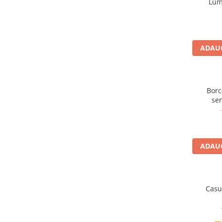
Lumi
Carti dezvoltare personala
Carti invatare limbi straine
Carti metoda Montessori
ADAUG
Carti si culegeri cu exercitii
Cărți educative pentru copii
Borc
Gradinita si scoala
sen
Ghiozdane si accesorii
Jocuri si jucarii educative
Papetarie si Rechizite
ADAUG
Carti si materiale pentru scoala
Jucarii de exterior
Casu
Vehicule
Biciclete pentru copii