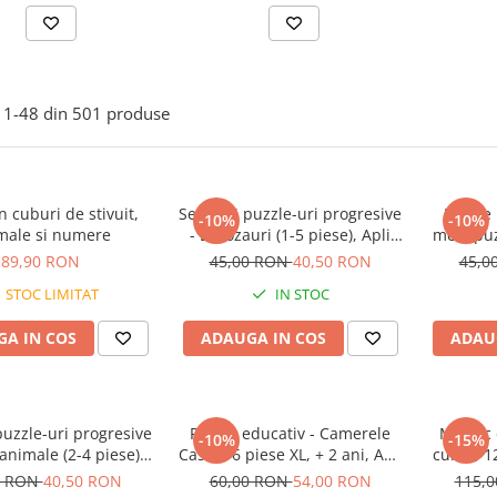
1-
48
din
501
produse
n cuburi de stivuit,
Set de 5 puzzle-uri progresive
Puzzle 
-10%
-10%
male si numere
- Dinozauri (1-5 piese), Apli
mele puz
Kids, +2 ani
fermă, 2
89,90 RON
45,00 RON
40,50 RON
45,0
STOC LIMITAT
IN STOC
A IN COS
ADAUGA IN COS
ADAU
puzzle-uri progresive
Puzzle educativ - Camerele
Mozaic 
-10%
-15%
 animale (2-4 piese),
Casei 16 piese XL, + 2 ani, Apli
culori, 1
li Kids, +2 ani
Kids
0 RON
40,50 RON
60,00 RON
54,00 RON
115,