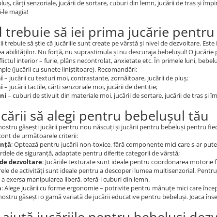
pluș, cărți senzoriale, jucării de sortare, cuburi din lemn, jucării de tras și împ
-le magia!
 trebuie să iei prima jucărie pentr
ii trebuie să știe că jucăriile sunt create pe vârstă și nivel de dezvoltare. Este
a abilităților. Nu forță, nu suprastimula și nu descuraja bebelușul! O jucărie 
ictul interior – furie, plâns necontrolat, anxietate etc. În primele luni, bebelu
ple (jucării cu sunete liniștitoare). Recomandări:
ni
– jucării cu texturi moi, contrastante, zornăitoare, jucării de pluș;
ni
– jucării tactile, cărți senzoriale moi, jucării de dentiție;
uni
– cuburi de stivuit din materiale moi, jucării de sortare, jucării de tras și î
ucării să alegi pentru bebelușul tău
 nostru găsești jucării pentru nou născuți și jucării pentru bebeluși pentru fie
cont de următoarele criterii:
anță
: Optează pentru jucării non-toxice, fără componente mici care s-ar putea
dele de siguranță, adaptate pentru diferite categorii de vârstă;
de dezvoltare
: Jucăriile texturate sunt ideale pentru coordonarea motorie fin
rele de activități sunt ideale pentru a descoperi lumea multisenzorial. Pentru p
a exersa manipularea liberă, oferă-i cuburi din lemn.
n
: Alege jucării cu forme ergonomie – potrivite pentru mânuțe mici care înc
 nostru găsești o gamă variată de jucării educative pentru bebeluși. Joaca î
ajută jucăriile pentru bebeluși dez