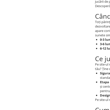
jucării de 
Descoperă
Micii colectionari
Când
Animale din Salbaticie
Toți părinț
Animalele Planetei
dezvoltare
apare confl
Castelul Medieval
sunete sim
0-3 lu
Colectia Barbie Jocul de-a Moda
3-6 lu
Colectia insecte din lumea
6-12 l
intreaga
Ce j
Colectia Viata la Ferma
Pe site-ul
Vietuitoare din mari si oceane
tău? Ține 
Sigur
Colectia Betterly
standar
Etapa 
Pe urmele dinozaurilor
și cent
pentru 
Desig
Camera copilului
Pe site-ul
Cum 