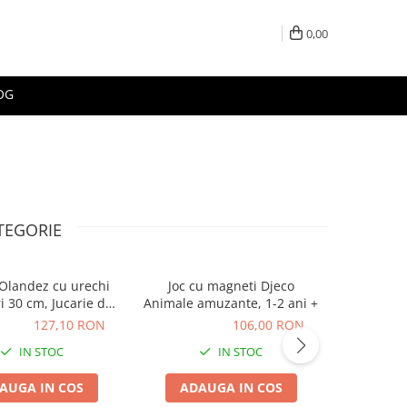
0,00
OG
TEGORIE
Olandez cu urechi
Joc cu magneti Djeco
Pisica 
i 30 cm, Jucarie de
Animale amuzante, 1-2 ani +
Shortha
s Living Nature
0 RON
127,10 RON
106,00 RON
106,00 RON
76,26 
IN STOC
IN STOC
AUGA IN COS
ADAUGA IN COS
ADA