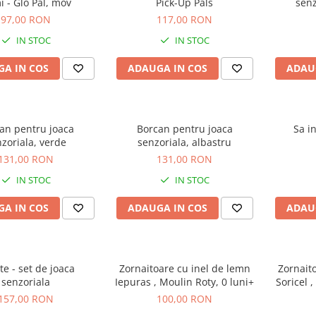
 - Glo Pal, mov
Pick-Up Pals
senz
97,00 RON
117,00 RON
IN STOC
IN STOC
A IN COS
ADAUGA IN COS
ADAU
an pentru joaca
Borcan pentru joaca
Sa in
zoriala, verde
senzoriala, albastru
131,00 RON
131,00 RON
IN STOC
IN STOC
A IN COS
ADAUGA IN COS
ADAU
te - set de joaca
Zornaitoare cu inel de lemn
Zornait
senzoriala
Iepuras , Moulin Roty, 0 luni+
Soricel 
157,00 RON
100,00 RON