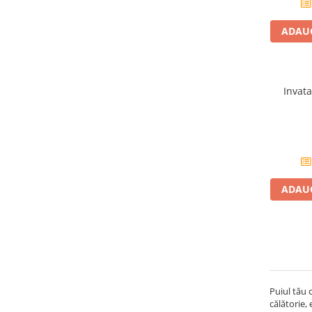
Jucarii diverse
Leagane
ADAUG
Locuri de joaca
Role si Skateboard
Tobogane
Invata
Trambuline
Trotinete
Articole pentru colectionari
Monede si Bancnote Autentice din
ADAUG
toata lumea
24h Le Mans
Colectia Camaro vs Mustang
Colectia Nave Militare
Colectiile Panini
Puiul tău c
călătorie,
Formula 1 The Car Collection