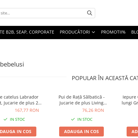
TE B2B, SEAP, CORPORATE
PRODUCĂTORI
PROMOTII%
BL
 bebelusi
POPULAR ÎN ACEASTĂ CA
de catelus Labrador
Pui de Rață Sălbatică -
Iepure 
, Jucarie de plus 24
Jucarie de plus Living
lungi Gr
m, Living Nature
Nature
plu
77 RON
167,77 RON
76,26 RON
76,26 RON
127,1
IN STOC
IN STOC
DAUGA IN COS
ADAUGA IN COS
AD