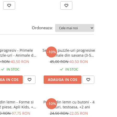
Ordoneaza:
progresiv - Primele
Set de 4 puzzle-uri progresive
-10%
zle-uri - Animale de
- Animale din savana (3-5
1 piese, 2 ani+, Apli
piese), Apli Kids, +2 ani
0 RON
40,50 RON
45,00 RON
40,50 RON
Kids
IN STOC
IN STOC
GA IN COS
ADAUGA IN COS
din lemn - Forme si
Puzzle din lemn cu butoni - 4
-10%
2 piese, Apli Kids, +2
straturi, testoasa, +2 ani
ani
00 RON
97,75 RON
24,50 RON
22,05 RON