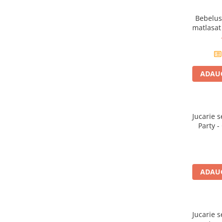
Figurine animale salbatice
Bebelus 
Figurine dinozauri
matlasat 
Figurine Disney
Carti pentru copii
ADAUG
Colectia invat sa citesc
Cărți de Crăciun
Carti dezvoltare emotionala
Jucarie 
Carti parenting
Party -
Carti educative
Carti povesti ilustrate
Carti bebelusi
ADAUG
Carti de colorat
Carti de fictiune
Jucarie 
Carti de povesti