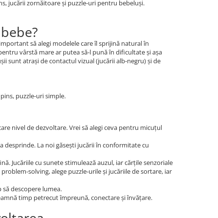
ins, jucării zornăitoare și puzzle-uri pentru bebeluși.
u bebe?
 important să alegi modelele care îl sprijină natural în
pentru vârstă mare ar putea să-l pună în dificultate și așa
șii sunt atrași de contactul vizual (jucării alb-negru) și de
mpins, puzzle-uri simple.
care nivel de dezvoltare. Vrei să alegi ceva pentru micuțul
 desprinde. La noi găsești jucării în conformitate cu
ă. Jucăriile cu sunete stimulează auzul, iar cărțile senzoriale
roblem-solving, alege puzzle-urile și jucăriile de sortare, iar
ep să descopere lumea.
nseamnă timp petrecut împreună, conectare și învățare.
voltarea