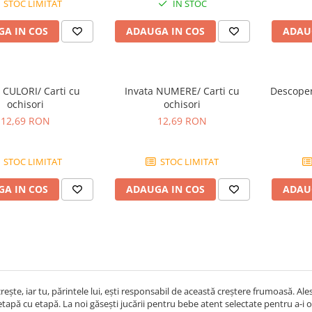
STOC LIMITAT
IN STOC
A IN COS
ADAUGA IN COS
ADAU
 CULORI/ Carti cu
Invata NUMERE/ Carti cu
Descoper
ochisori
ochisori
12,69 RON
12,69 RON
STOC LIMITAT
STOC LIMITAT
A IN COS
ADAUGA IN COS
ADAU
rește, iar tu, părintele lui, ești responsabil de această creștere frumoasă. Ales
 etapă cu etapă. La noi găsești jucării pentru bebe atent selectate pentru a-i o