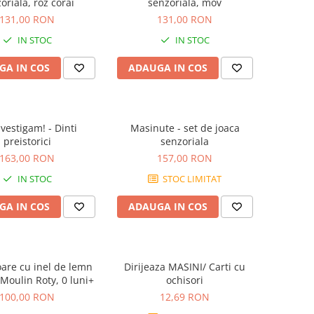
oriala, roz corai
senzoriala, mov
131,00 RON
131,00 RON
IN STOC
IN STOC
GA IN COS
ADAUGA IN COS
vestigam! - Dinti
Masinute - set de joaca
preistorici
senzoriala
163,00 RON
157,00 RON
IN STOC
STOC LIMITAT
GA IN COS
ADAUGA IN COS
oare cu inel de lemn
Dirijeaza MASINI/ Carti cu
, Moulin Roty, 0 luni+
ochisori
100,00 RON
12,69 RON