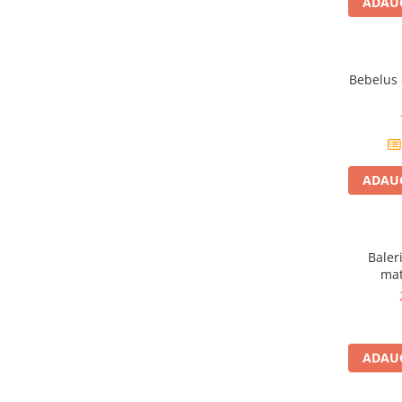
Plusuri bebelusi
ADAUG
Carti senzoriale bebelusi
Jucarii de sortare
Bebelus 
Cuburi din lemn
Jucarii de tras si impins
Jucarii zornaitoare
Puzzle bebelusi
ADAUG
Plusuri
Animale de plus
Baler
Pasari de plus
mate
Figurine
Animale marine
ADAUG
Pusculite
Figurine animale domestice