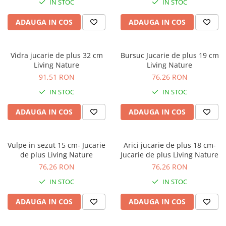
IN STOC
IN STOC
Jocuri geografie
Jocuri invatat limba engleza
ADAUGA IN COS
ADAUGA IN COS
Jocuri Origami
Jocuri si jucarii educative
Vidra jucarie de plus 32 cm
Bursuc Jucarie de plus 19 cm
Living Nature
Living Nature
Jocuri STEAM
91,51 RON
76,26 RON
Jucarii interactive
IN STOC
IN STOC
Jucarii muzicale
ADAUGA IN COS
ADAUGA IN COS
Jucării ȋndemânare
Masinute si trenulete
Roboti de jucarie
Vulpe in sezut 15 cm- Jucarie
Arici jucarie de plus 18 cm-
de plus Living Nature
Jucarie de plus Living Nature
76,26 RON
76,26 RON
IN STOC
IN STOC
ADAUGA IN COS
ADAUGA IN COS