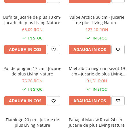
Bufnita jucarie de plus 13 cm-
Vulpe Arctica 30 cm - Jucarie
Jucarie de plus Living Nature
de plus Living Nature
66,09 RON
127,10 RON
IN STOC
IN STOC
ADAUGA IN COS
ADAUGA IN COS
Pui de pinguin 17 cm - Jucarie
Miel alb cu negru in sezut 19
de plus Living Nature
cm - Jucarie de plus Living
Nature
76,26 RON
91,51 RON
IN STOC
IN STOC
ADAUGA IN COS
ADAUGA IN COS
Flamingo 20 cm - Jucarie de
Papagal Macaw Rosu 24 cm -
plus Living Nature
Jucarie de plus Living Nature