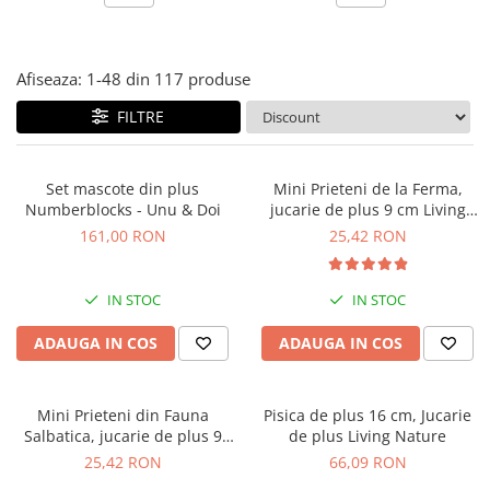
Jocuri experimente stiintifice
Carti metoda Montessori
Casute copii
Carti si culegeri cu exercitii
Afiseaza:
1-
48
din
117
produse
Jocuri de rol
Cărți educative pentru copii
FILTRE
Jocuri inteligenta si memorie
Casute papusi
Set mascote din plus
Mini Prieteni de la Ferma,
Jocuri dezvoltare emotionala
Numberblocks - Unu & Doi
jucarie de plus 9 cm Living
Jucarii din lemn
Nature
161,00 RON
25,42 RON
Jocuri si jucarii stiinta
Jucarii si jocuri Montessori
IN STOC
IN STOC
Jocuri de relaxare
ADAUGA IN COS
ADAUGA IN COS
Papusi Barbie
Ceasuri copii
Mini Prieteni din Fauna
Pisica de plus 16 cm, Jucarie
Jocuri de cooperare
Salbatica, jucarie de plus 9
de plus Living Nature
cm, Living Nature
25,42 RON
66,09 RON
Jocuri dezvoltarea imaginatiei