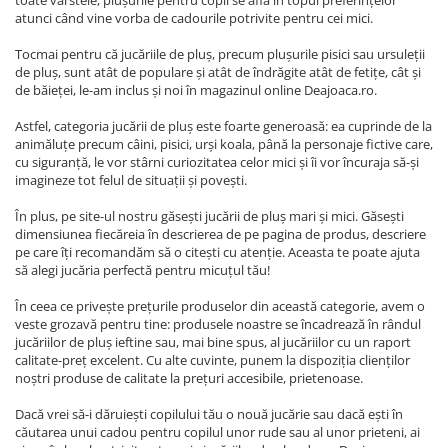
toate vârstele, plușurile pentru copii se află în topul preferințelor
atunci când vine vorba de cadourile potrivite pentru cei mici.
Tocmai pentru că jucăriile de pluș, precum plușurile pisici sau ursuleții
de pluș, sunt atât de populare și atât de îndrăgite atât de fetițe, cât și
de băieței, le-am inclus și noi în magazinul online Deajoaca.ro.
Astfel, categoria jucării de pluș este foarte generoasă: ea cuprinde de la
animăluțe precum câini, pisici, urși koala, până la personaje fictive care,
cu siguranță, le vor stârni curiozitatea celor mici și îi vor încuraja să-și
imagineze tot felul de situații și povești.
În plus, pe site-ul nostru găsești jucării de pluș mari și mici. Găsești
dimensiunea fiecăreia în descrierea de pe pagina de produs, descriere
pe care îți recomandăm să o citești cu atenție. Aceasta te poate ajuta
să alegi jucăria perfectă pentru micuțul tău!
În ceea ce privește prețurile produselor din această categorie, avem o
veste grozavă pentru tine: produsele noastre se încadrează în rândul
jucăriilor de pluș ieftine sau, mai bine spus, al jucăriilor cu un raport
calitate-preț excelent. Cu alte cuvinte, punem la dispoziția clienților
noștri produse de calitate la prețuri accesibile, prietenoase.
Dacă vrei să-i dăruiești copilului tău o nouă jucărie sau dacă ești în
căutarea unui cadou pentru copilul unor rude sau al unor prieteni, ai