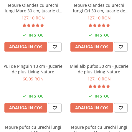
Iepure Olandez cu urechi
Iepure Olandez cu urechi
lungi Maro 30 cm, Jucarie de
lungi Gri 30 cm, Jucarie de
plus Living Nature
plus Living Nature
127,10 RON
127,10 RON
IN STOC
IN STOC
ADAUGA IN COS
ADAUGA IN COS
Pui de Pinguin 13 cm - Jucarie
Miel alb pufos 30 cm - Jucarie
de plus Living Nature
de plus Living Nature
66,09 RON
127,10 RON
IN STOC
IN STOC
ADAUGA IN COS
ADAUGA IN COS
Iepure pufos cu urechi lungi
Iepure pufos cu urechi lungi