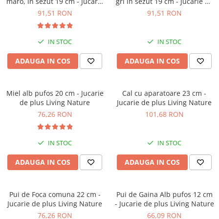
maro, in sezut 19 cm - Jucarie
gri in sezut 19 cm - Jucarie de
de plus Living Nature
plus Living Nature
91,51 RON
91,51 RON
IN STOC
IN STOC
ADAUGA IN COS
ADAUGA IN COS
Miel alb pufos 20 cm - Jucarie
Cal cu aparatoare 23 cm -
de plus Living Nature
Jucarie de plus Living Nature
76,26 RON
101,68 RON
IN STOC
IN STOC
ADAUGA IN COS
ADAUGA IN COS
Pui de Foca comuna 22 cm -
Pui de Gaina Alb pufos 12 cm
Jucarie de plus Living Nature
- Jucarie de plus Living Nature
76,26 RON
66,09 RON