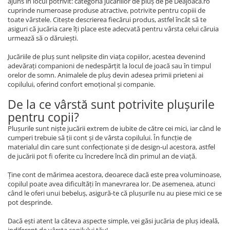
ajuns în locul potrivit: categoria jucăriilor de pluș de pe Deajoaca.ro
cuprinde numeroase produse atractive, potrivite pentru copiii de
toate vârstele. Citește descrierea fiecărui produs, astfel încât să te
asiguri că jucăria care îți place este adecvată pentru vârsta celui căruia
urmează să o dăruiești.
Jucăriile de pluș sunt nelipsite din viața copiilor, acestea devenind
adevărați companioni de nedespărțit la locul de joacă sau în timpul
orelor de somn. Animalele de pluș devin adesea primii prieteni ai
copilului, oferind confort emoțional și companie.
De la ce vârstă sunt potrivite plușurile
pentru copii?
Plușurile sunt niște jucării extrem de iubite de către cei mici, iar când le
cumperi trebuie să ții cont și de vârsta copilului. În funcție de
materialul din care sunt confecționate și de design-ul acestora, astfel
de jucării pot fi oferite cu încredere încă din primul an de viață.
Ține cont de mărimea acestora, deoarece dacă este prea voluminoase,
copilul poate avea dificultăți în manevrarea lor. De asemenea, atunci
când le oferi unui bebeluș, asigură-te că plușurile nu au piese mici ce se
pot desprinde.
Dacă ești atent la câteva aspecte simple, vei găsi jucăria de pluș ideală,