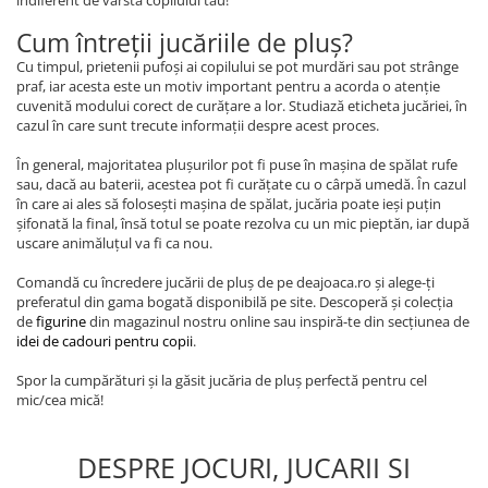
indiferent de vârsta copilului tău!
Cum întreții jucăriile de pluș?
Cu timpul, prietenii pufoși ai copilului se pot murdări sau pot strânge
praf, iar acesta este un motiv important pentru a acorda o atenție
cuvenită modului corect de curățare a lor. Studiază eticheta jucăriei, în
cazul în care sunt trecute informații despre acest proces.
În general, majoritatea plușurilor pot fi puse în mașina de spălat rufe
sau, dacă au baterii, acestea pot fi curățate cu o cârpă umedă. În cazul
în care ai ales să folosești mașina de spălat, jucăria poate ieși puțin
șifonată la final, însă totul se poate rezolva cu un mic pieptăn, iar după
uscare animăluțul va fi ca nou.
Comandă cu încredere jucării de pluș de pe deajoaca.ro și alege-ți
preferatul din gama bogată disponibilă pe site. Descoperă și colecția
de
figurine
din magazinul nostru online sau inspiră-te din secțiunea de
idei de cadouri pentru copii
.
Spor la cumpărături și la găsit jucăria de pluș perfectă pentru cel
mic/cea mică!
DESPRE JOCURI, JUCARII SI