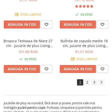
STOC LIMITAT
IN STOC
ADAUGA IN COS
ADAUGA IN COS
Broasca Testoasa de Mare 27
Bufnita de zapada medie 18
cm - Jucarie de plus Living
cm, Jucarie de plus Living
Nature
Nature, +0 luni
101,68 RON
91,51 RON
IN STOC
STOC LIMITAT
ADAUGA IN COS
ADAUGA IN COS
1
2
3
Jucăriile de pluș se numără, fără doar și poate, printre cele mai
îndrăgite
jucării pentru copii
. Pufoase, simpatice și potrivite pentru