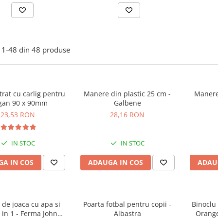
1-
48
din
48
produse
trat cu carlig pentru
Manere din plastic 25 cm -
Manere 
gan 90 x 90mm
Galbene
23,53 RON
28,16 RON
IN STOC
IN STOC
A IN COS
ADAUGA IN COS
ADAU
de joaca cu apa si
Poarta fotbal pentru copii -
Binoclu
2 in 1 - Ferma John
Albastra
Orange