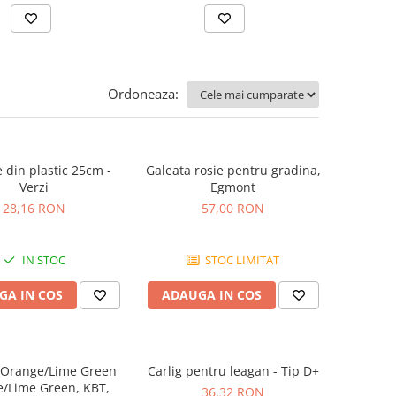
Ordoneaza:
din plastic 25cm -
Galeata rosie pentru gradina,
Verzi
Egmont
28,16 RON
57,00 RON
IN STOC
STOC LIMITAT
GA IN COS
ADAUGA IN COS
 Orange/Lime Green
Carlig pentru leagan - Tip D+
/Lime Green, KBT,
36,32 RON