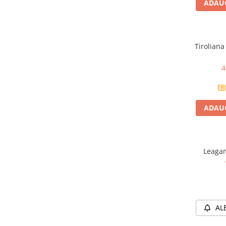
ADAUG
Carti dezvoltare personala
Carti invatare limbi straine
Carti metoda Montessori
Tiroliana
Carti si culegeri cu exercitii
4
Cărți educative pentru copii
Gradinita si scoala
ADAUG
Ghiozdane si accesorii
Jocuri si jucarii educative
Papetarie si Rechizite
Leagan
Carti si materiale pentru scoala
Jucarii de exterior
Vehicule
AL
Biciclete pentru copii