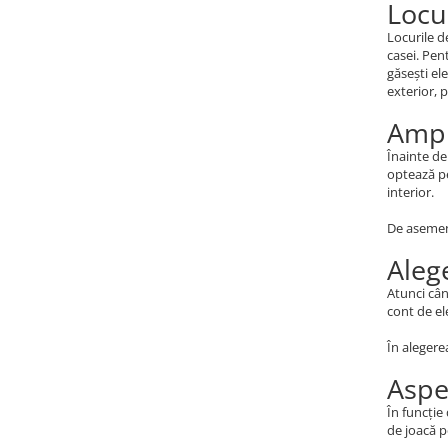
Locu
Locurile d
Micii colectionari
casei. Pen
Animale din Salbaticie
găsești el
exterior, 
Animalele Planetei
Ampl
Castelul Medieval
Înainte de
Colectia Barbie Jocul de-a Moda
optează pe
interior.
Colectia insecte din lumea
intreaga
De asemene
Colectia Viata la Ferma
Aleg
Vietuitoare din mari si oceane
Atunci când
Colectia Betterly
cont de ele
Pe urmele dinozaurilor
În alegere
Aspe
Camera copilului
În funcție
de joacă p