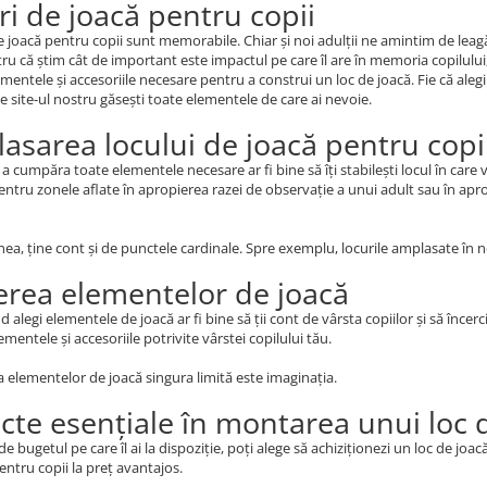
ri de joacă pentru copii
e joacă pentru copii sunt memorabile. Chiar și noi adulții ne amintim de lea
tru că știm cât de important este impactul pe care îl are în memoria copilului,
ementele și accesoriile necesare pentru a construi un loc de joacă. Fie că alegi
pe site-ul nostru găsești toate elementele de care ai nevoie.
asarea locului de joacă pentru copi
 a cumpăra toate elementele necesare ar fi bine să îți stabilești locul în care v
ntru zonele aflate în apropierea razei de observație a unui adult sau în aprop
a, ține cont și de punctele cardinale. Spre exemplu, locurile amplasate în n
erea elementelor de joacă
 alegi elementele de joacă ar fi bine să ții cont de vârsta copiilor și să încerc
mentele și accesoriile potrivite vârstei copilului tău.
a elementelor de joacă singura limită este imaginația.
cte esențiale în montarea unui loc 
 de bugetul pe care îl ai la dispoziție, poți alege să achiziționezi un loc de j
entru copii la preț avantajos.