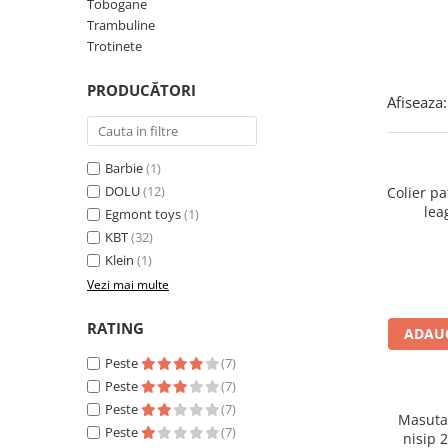
Tobogane
Cuburi de construit
Trambuline
Jocuri creative
Trotinete
Jocuri experimente stiintifice
PRODUCĂTORI
Afiseaza:
Casute copii
Jocuri de rol
Barbie
(1)
Jocuri inteligenta si memorie
DOLU
(12)
Colier pa
Casute papusi
lea
Egmont toys
(1)
Jocuri dezvoltare emotionala
KBT
(32)
Klein
(1)
Jucarii din lemn
Vezi mai multe
Jocuri si jucarii stiinta
Jucarii si jocuri Montessori
RATING
ADAUG
Jocuri de relaxare
Peste
(7)
Peste
(7)
Papusi Barbie
Peste
(7)
Ceasuri copii
Masuta 
Peste
(7)
nisip 