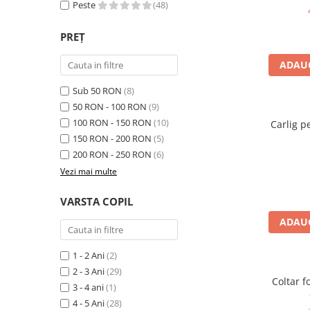
Jocuri de cooperare
Peste
(48)
Jocuri dezvoltarea imaginatiei
PREȚ
Jocuri geografie
ADAUG
Jocuri invatat limba engleza
Jocuri Origami
Sub 50 RON
(8)
50 RON - 100 RON
(9)
Jocuri si jucarii educative
100 RON - 150 RON
(10)
Carlig p
Jocuri STEAM
150 RON - 200 RON
(5)
Jucarii interactive
200 RON - 250 RON
(6)
Vezi mai multe
Jucarii muzicale
Jucării ȋndemânare
VARSTA COPIL
Masinute si trenulete
ADAUG
Roboti de jucarie
1 - 2 Ani
(2)
2 - 3 Ani
(29)
Jucarii bebelusi
Coltar f
3 - 4 ani
(1)
Centre de activitati
4 - 5 Ani
(28)