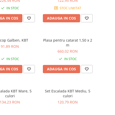
226,54 RON
122,95 RON
IN STOC
STOC LIMITAT
GA IN COS
ADAUGA IN COS
scop Galben, KBT
Plasa pentru catarat 1,50 x 2
m
91,89 RON
660,02 RON
IN STOC
IN STOC
GA IN COS
ADAUGA IN COS
calada KBT Mare, 5
Set Escalada KBT Mediu, 5
culori
culori
134,23 RON
120,79 RON