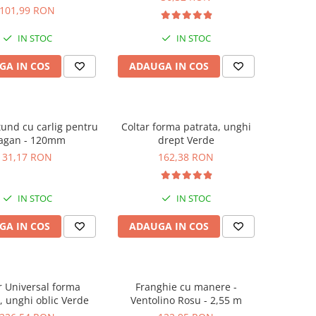
101,99 RON
IN STOC
IN STOC
GA IN COS
ADAUGA IN COS
tund cu carlig pentru
Coltar forma patrata, unghi
agan - 120mm
drept Verde
31,17 RON
162,38 RON
IN STOC
IN STOC
GA IN COS
ADAUGA IN COS
r Universal forma
Franghie cu manere -
, unghi oblic Verde
Ventolino Rosu - 2,55 m