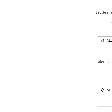
Jucarii diverse
Leagane
Set de m
Locuri de joaca
Role si Skateboard
Tobogane
Trambuline
AL
Trotinete
Articole pentru colectionari
Galetusa c
Monede si Bancnote Autentice din
toata lumea
24h Le Mans
Colectia Camaro vs Mustang
AL
Colectia Nave Militare
Colectiile Panini
Formula 1 The Car Collection