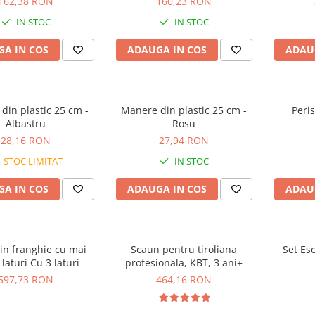
162,38 RON
160,23 RON
IN STOC
IN STOC
A IN COS
ADAUGA IN COS
ADAU
din plastic 25 cm -
Manere din plastic 25 cm -
Peri
Albastru
Rosu
28,16 RON
27,94 RON
STOC LIMITAT
IN STOC
A IN COS
ADAUGA IN COS
ADAU
in franghie cu mai
Scaun pentru tiroliana
Set Es
laturi Cu 3 laturi
profesionala, KBT, 3 ani+
597,73 RON
464,16 RON