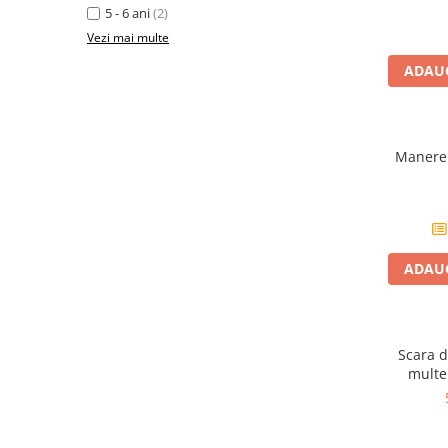
Plusuri bebelusi
5 - 6 ani
(2)
Carti senzoriale bebelusi
Vezi mai multe
Jucarii de sortare
ADAUG
Cuburi din lemn
Jucarii de tras si impins
Manere 
Jucarii zornaitoare
Puzzle bebelusi
Plusuri
Animale de plus
ADAUG
Pasari de plus
Figurine
Scara d
Animale marine
multe 
Pusculite
Figurine animale domestice