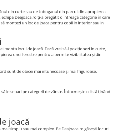
gănul din curte sau de toboganul din parcul din apropierea
 echipa Deajoaca.ro ți-a pregătit o întreagă categorie în care
 să montezi un loc de joaca pentru copii in interior sau in
i
ei monta locul de joacă. Dacă vrei să-l poziționezi în curte,
ierea unei ferestre pentru a permite vizibilitatea și din
ord sunt de obicei mai întunecoase și mai friguroase.
i să le separi pe categorii de vârste. Întocmește o listă ținând
de joacă
oacă mai simplu sau mai complex. Pe Deajoaca.ro găsești locuri