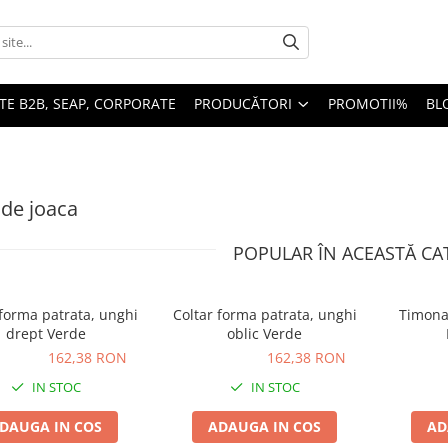
TE B2B, SEAP, CORPORATE
PRODUCĂTORI
PROMOTII%
BL
 de joaca
POPULAR ÎN ACEASTĂ CA
 forma patrata, unghi
Coltar forma patrata, unghi
Timona 
drept Verde
oblic Verde
38 RON
162,38 RON
162,38 RON
162,38 RON
94,5
IN STOC
IN STOC
DAUGA IN COS
ADAUGA IN COS
AD