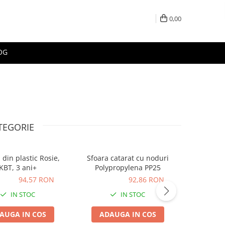
0,00
OG
TEGORIE
din plastic Rosie,
Sfoara catarat cu noduri
Colier 
KBT, 3 ani+
Polypropylena PP25
pentru l
7 RON
94,57 RON
92,86 RON
92,86 RON
23,53 
IN STOC
IN STOC
AUGA IN COS
ADAUGA IN COS
ADA