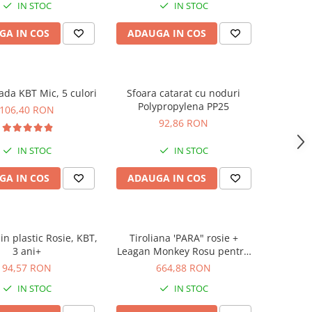
IN STOC
IN STOC
GA IN COS
ADAUGA IN COS
ada KBT Mic, 5 culori
Sfoara catarat cu noduri
Polypropylena PP25
106,40 RON
92,86 RON
IN STOC
IN STOC
GA IN COS
ADAUGA IN COS
n plastic Rosie, KBT,
Tiroliana 'PARA" rosie +
3 ani+
Leagan Monkey Rosu pentru
tiroliana
94,57 RON
664,88 RON
IN STOC
IN STOC