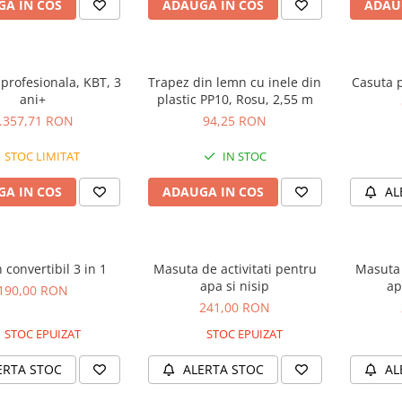
A IN COS
ADAUGA IN COS
ADAU
 profesionala, KBT, 3
Trapez din lemn cu inele din
Casuta p
ani+
plastic PP10, Rosu, 2,55 m
.357,71 RON
94,25 RON
STOC LIMITAT
IN STOC
A IN COS
ADAUGA IN COS
AL
 convertibil 3 in 1
Masuta de activitati pentru
Masuta 
apa si nisip
ap
190,00 RON
241,00 RON
STOC EPUIZAT
STOC EPUIZAT
ERTA STOC
ALERTA STOC
AL