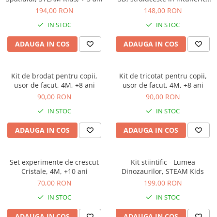
4M, +8 ani
194,00 RON
148,00 RON
IN STOC
IN STOC
ADAUGA IN COS
ADAUGA IN COS
Kit de brodat pentru copii,
Kit de tricotat pentru copii,
usor de facut, 4M, +8 ani
usor de facut, 4M, +8 ani
90,00 RON
90,00 RON
IN STOC
IN STOC
ADAUGA IN COS
ADAUGA IN COS
Set experimente de crescut
Kit stiintific - Lumea
Cristale, 4M, +10 ani
Dinozaurilor, STEAM Kids
70,00 RON
199,00 RON
IN STOC
IN STOC
ADAUGA IN COS
ADAUGA IN COS