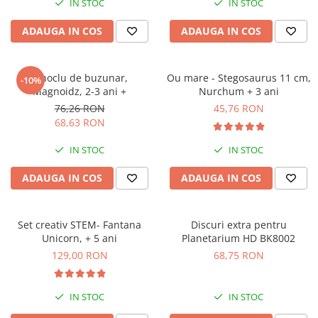
IN STOC
IN STOC
Jocuri geografie
Jocuri invatat limba engleza
ADAUGA IN COS
ADAUGA IN COS
Jocuri Origami
Jocuri si jucarii educative
Binoclu de buzunar,
Ou mare - Stegosaurus 11 cm,
-10%
Magnoidz, 2-3 ani +
Nurchum + 3 ani
Jocuri STEAM
76,26 RON
45,76 RON
Jucarii interactive
68,63 RON
Jucarii muzicale
IN STOC
IN STOC
Jucării ȋndemânare
ADAUGA IN COS
ADAUGA IN COS
Masinute si trenulete
Roboti de jucarie
Set creativ STEM- Fantana
Discuri extra pentru
Unicorn, + 5 ani
Planetarium HD BK8002
129,00 RON
68,75 RON
IN STOC
IN STOC