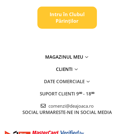
Intru în Clubul
Pǎrinților
MAGAZINUL MEU
CLIENTI
DATE COMERCIALE
SUPORT CLIENTI
9⁰⁰ - 18⁰⁰
comenzi@deajoaca.ro
SOCIAL
URMARESTE-NE IN SOCIAL MEDIA