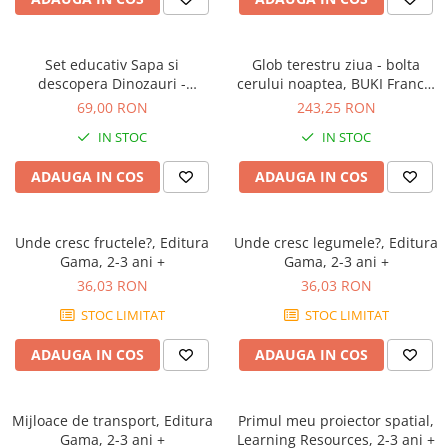
Set educativ Sapa si
Glob terestru ziua - bolta
descopera Dinozauri -
cerului noaptea, BUKI France,
Mosasaurus
8-9 ani +
69,00 RON
243,25 RON
IN STOC
IN STOC
ADAUGA IN COS
ADAUGA IN COS
Unde cresc fructele?, Editura
Unde cresc legumele?, Editura
Gama, 2-3 ani +
Gama, 2-3 ani +
36,03 RON
36,03 RON
STOC LIMITAT
STOC LIMITAT
ADAUGA IN COS
ADAUGA IN COS
Mijloace de transport, Editura
Primul meu proiector spatial,
Gama, 2-3 ani +
Learning Resources, 2-3 ani +