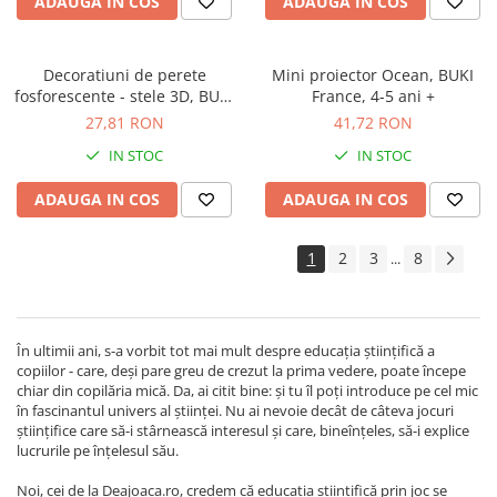
ADAUGA IN COS
ADAUGA IN COS
Decoratiuni de perete
Mini proiector Ocean, BUKI
fosforescente - stele 3D, BUKI
France, 4-5 ani +
France, 4-5 ani +
27,81 RON
41,72 RON
IN STOC
IN STOC
ADAUGA IN COS
ADAUGA IN COS
1
2
3
8
...
În ultimii ani, s-a vorbit tot mai mult despre educația științifică a
copiilor - care, deși pare greu de crezut la prima vedere, poate începe
chiar din copilăria mică. Da, ai citit bine: și tu îl poți introduce pe cel mic
în fascinantul univers al științei. Nu ai nevoie decât de câteva jocuri
științifice care să-i stârnească interesul și care, bineînțeles, să-i explice
lucrurile pe înțelesul său.
Noi, cei de la Deajoaca.ro, credem că educația științifică prin joc se