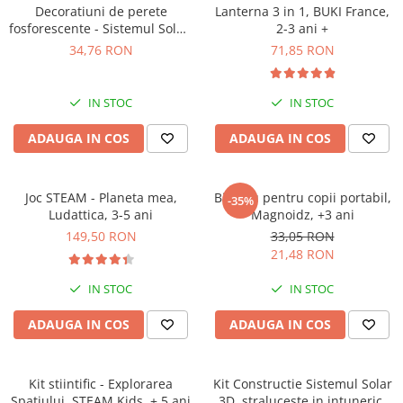
Decoratiuni de perete
Lanterna 3 in 1, BUKI France,
fosforescente - Sistemul Solar,
2-3 ani +
BUKI France, 4-5 ani +
34,76 RON
71,85 RON
IN STOC
IN STOC
ADAUGA IN COS
ADAUGA IN COS
Joc STEAM - Planeta mea,
Binoclu pentru copii portabil,
-35%
Ludattica, 3-5 ani
Magnoidz, +3 ani
149,50 RON
33,05 RON
21,48 RON
IN STOC
IN STOC
ADAUGA IN COS
ADAUGA IN COS
Kit stiintific - Explorarea
Kit Constructie Sistemul Solar
Spatiului, STEAM Kids, + 5 ani
3D, straluceste in intuneric,