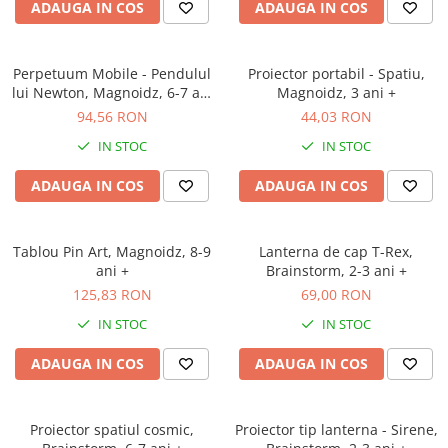
ADAUGA IN COS
ADAUGA IN COS
Perpetuum Mobile - Pendulul
Proiector portabil - Spatiu,
lui Newton, Magnoidz, 6-7 ani
Magnoidz, 3 ani +
+
94,56 RON
44,03 RON
IN STOC
IN STOC
ADAUGA IN COS
ADAUGA IN COS
Tablou Pin Art, Magnoidz, 8-9
Lanterna de cap T-Rex,
ani +
Brainstorm, 2-3 ani +
125,83 RON
69,00 RON
IN STOC
IN STOC
ADAUGA IN COS
ADAUGA IN COS
Proiector spatiul cosmic,
Proiector tip lanterna - Sirene,