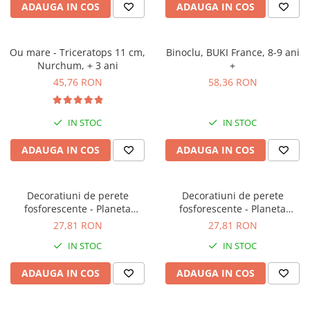
ADAUGA IN COS
ADAUGA IN COS
Ou mare - Triceratops 11 cm,
Binoclu, BUKI France, 8-9 ani
Nurchum, + 3 ani
+
45,76 RON
58,36 RON
IN STOC
IN STOC
ADAUGA IN COS
ADAUGA IN COS
Decoratiuni de perete
Decoratiuni de perete
fosforescente - Planeta
fosforescente - Planeta
Pamant, BUKI France, 4-5 ani
Saturn, BUKI France, 4-5 ani +
27,81 RON
27,81 RON
+
IN STOC
IN STOC
ADAUGA IN COS
ADAUGA IN COS