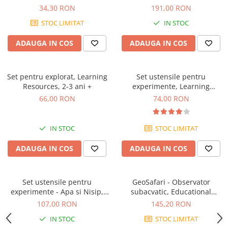
34,30 RON
191,00 RON
STOC LIMITAT
IN STOC
ADAUGA IN COS
ADAUGA IN COS
Set pentru explorat, Learning
Set ustensile pentru
Resources, 2-3 ani +
experimente, Learning
Resources, 2-3 ani +
66,00 RON
74,00 RON
IN STOC
STOC LIMITAT
ADAUGA IN COS
ADAUGA IN COS
Set ustensile pentru
GeoSafari - Observator
experimente - Apa si Nisip,
subacvatic, Educational
Learning Resources, 2-3 ani +
Insights, 2-3 ani +
107,00 RON
145,20 RON
IN STOC
STOC LIMITAT