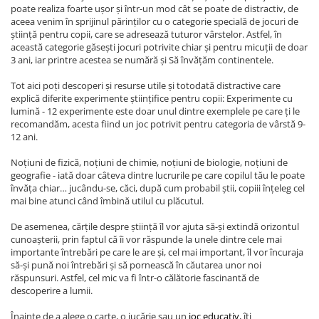
poate realiza foarte ușor și într-un mod cât se poate de distractiv, de
aceea venim în sprijinul părinților cu o categorie specială de jocuri de
știință pentru copii, care se adresează tuturor vârstelor. Astfel, în
această categorie găsești jocuri potrivite chiar și pentru micuții de doar
3 ani, iar printre acestea se numără și Să învățăm continentele.
Tot aici poți descoperi și resurse utile și totodată distractive care
explică diferite experimente științifice pentru copii: Experimente cu
lumină - 12 experimente este doar unul dintre exemplele pe care ți le
recomandăm, acesta fiind un joc potrivit pentru categoria de vârstă 9-
12 ani.
Noțiuni de fizică, noțiuni de chimie, noțiuni de biologie, noțiuni de
geografie - iată doar câteva dintre lucrurile pe care copilul tău le poate
învăța chiar… jucându-se, căci, după cum probabil știi, copiii înțeleg cel
mai bine atunci când îmbină utilul cu plăcutul.
De asemenea, cărțile despre știință îl vor ajuta să-și extindă orizontul
cunoașterii, prin faptul că îi vor răspunde la unele dintre cele mai
importante întrebări pe care le are și, cel mai important, îl vor încuraja
să-și pună noi întrebări și să pornească în căutarea unor noi
răspunsuri. Astfel, cel mic va fi într-o călătorie fascinantă de
descoperire a lumii.
Înainte de a alege o carte, o jucărie sau un
joc educativ
, îți