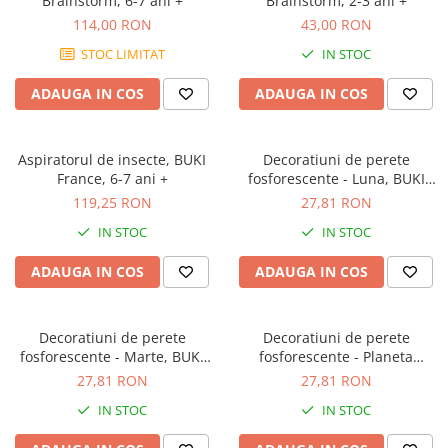
Brainstorm, 6-7 ani +
Brainstorm, 2-3 ani +
114,00 RON
43,00 RON
STOC LIMITAT
IN STOC
ADAUGA IN COS
ADAUGA IN COS
Aspiratorul de insecte, BUKI
Decoratiuni de perete
France, 6-7 ani +
fosforescente - Luna, BUKI
France, 4-5 ani +
119,25 RON
27,81 RON
IN STOC
IN STOC
ADAUGA IN COS
ADAUGA IN COS
Decoratiuni de perete
Decoratiuni de perete
fosforescente - Marte, BUKI
fosforescente - Planeta
France, 4-5 ani +
Jupiter, BUKI France, 4-5 ani +
27,81 RON
27,81 RON
IN STOC
IN STOC