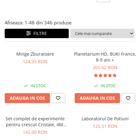
Jocuri experimente stiintifice
Carti metoda Montessori
Casute copii
Carti si culegeri cu exercitii
Afiseaza:
1-
48
din
346
produse
Jocuri de rol
Cărți educative pentru copii
FILTRE
Jocuri inteligenta si memorie
Casute papusi
Minge Zburatoare
Planetarium HD, BUKI France,
Jocuri dezvoltare emotionala
8-9 ani +
124,33 RON
Jucarii din lemn
201,62 RON
Jocuri si jucarii stiinta
Jucarii si jocuri Montessori
IN STOC
IN STOC
Jocuri de relaxare
ADAUGA IN COS
ADAUGA IN COS
Papusi Barbie
Ceasuri copii
Set complet de experimente
Laboratorul De Potiuni
Jocuri de cooperare
pentru crescut Cristale, 4M,
125,51 RON
+10 ani
142,00 RON
Jocuri dezvoltarea imaginatiei