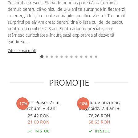
Puișorul a crescut. Etapa de bebeluș pare că s-a terminat
demult pentru că voinicul de 2-3 ani te surprinde în fiecare zi
cu energia lui și cu toate achizițiile specifice vârstei. Tu cum îl
surprinzi pe el? Am creat pentru tine o listă cu idei de cadou
pentru un copil de 2-3 ani. Sunt cadouri apreciate, care
stârnesc curiozitatea, încurajează explorarea și dezvoltă
gândirea....
Citeste mai mult
PROMOȚIE
Ou mic - Puisor 7 cm,
Binoclu de buzunar,
-17%
-10%
Nurchum, + 3 ani
Magnoidz, 2-3 ani +
25,42 RON
76,26 RON
21,00 RON
68,63 RON
IN STOC
IN STOC