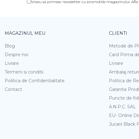
Plusuri bebelusi
Vreau sa primesc newsletter cu promotiile magazinului. Afl
Carti senzoriale bebelusi
Jucarii de sortare
Cuburi din lemn
MAGAZINUL MEU
CLIENTI
Jucarii de tras si impins
Blog
Metode de Pl
Jucarii zornaitoare
Despre noi
Card Prima de
Puzzle bebelusi
Livrare
Livrare
Termeni si conditii
Ambalaj retur
Plusuri
Politica de Confidentialitate
Politica de Re
Animale de plus
Contact
Garantia Prod
Pasari de plus
Puncte de fid
A.N.P.C. SAL
Figurine
EU- Online Di
Animale marine
Jucarii Black 
Pusculite
Figurine animale domestice