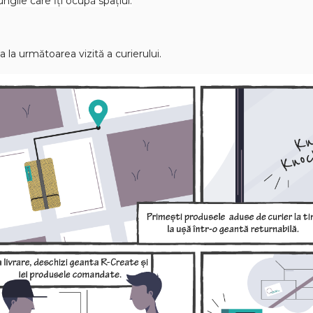
ungile care ȋţi ocupă spaţiul.
 la următoarea vizită a curierului.