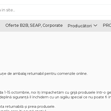
Oferte B2B, SEAP, Corporate
PR
Producători
uţie
de ambalaj returnabil pentru comenzile online.
a 1-15 octombrie, noi ȋţi ȋmpachetăm cu grijă produsele ȋntr-o gean
eplină siguranţă ȋl ȋnchidem cu un sigiliu special ce nu poate fi ȋn
ta returnabilă şi preia produsele.