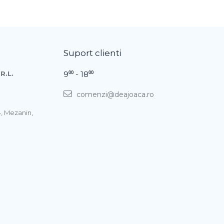
Suport clienti
R.L.
9⁰⁰ - 18⁰⁰
comenzi@deajoaca.ro
4, Mezanin,