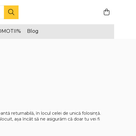
OMOTII%
Blog
tă returnabilă, ȋn locul celei de unică folosinţă.
locuit, aşa ȋncât să ne asigurăm că doar tu vei fi