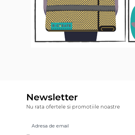
Jocuri de cooperare
Jocuri dezvoltarea imaginatiei
Jocuri geografie
Jocuri invatat limba engleza
Jocuri Origami
Jocuri si jucarii educative
Jocuri STEAM
Jucarii interactive
Jucarii muzicale
Jucării ȋndemânare
Masinute si trenulete
Newsletter
Roboti de jucarie
Nu rata ofertele si promotiile noastre
Jucarii bebelusi
Centre de activitati