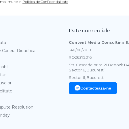
a mai multe in
Politica de Confidentialitate
Date comerciale
ata
Content Media Consulting S.
J40/60/2010
 Cariera Didactica
RO26372016
Str. Cascadelor nr. 21 Depozit D
nabil
Sector 6, Bucuresti
tur
Sector 6, Bucuresti
uselor
Contacteaza-ne
elitate
spute Resolution
Friday