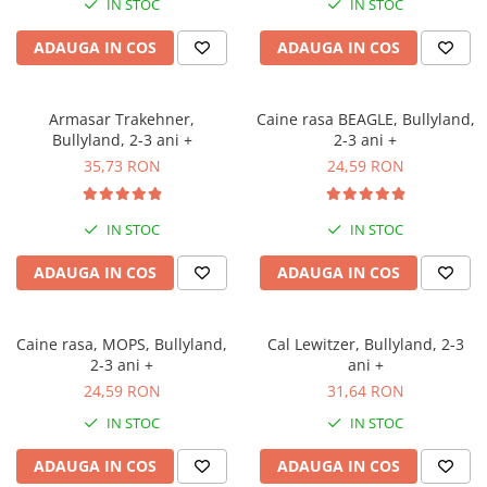
IN STOC
IN STOC
Jocuri geografie
Jocuri invatat limba engleza
ADAUGA IN COS
ADAUGA IN COS
Jocuri Origami
Jocuri si jucarii educative
Armasar Trakehner,
Caine rasa BEAGLE, Bullyland,
Bullyland, 2-3 ani +
2-3 ani +
Jocuri STEAM
35,73 RON
24,59 RON
Jucarii interactive
Jucarii muzicale
IN STOC
IN STOC
Jucării ȋndemânare
ADAUGA IN COS
ADAUGA IN COS
Masinute si trenulete
Roboti de jucarie
Caine rasa, MOPS, Bullyland,
Cal Lewitzer, Bullyland, 2-3
2-3 ani +
ani +
24,59 RON
31,64 RON
IN STOC
IN STOC
ADAUGA IN COS
ADAUGA IN COS