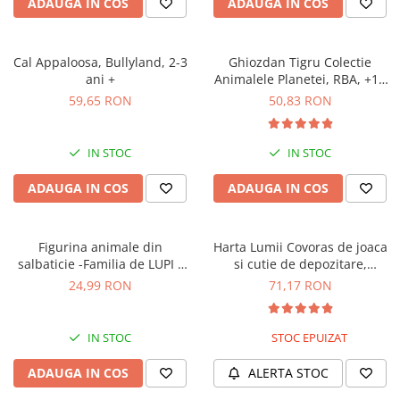
ADAUGA IN COS
ADAUGA IN COS
Cal Appaloosa, Bullyland, 2-3
Ghiozdan Tigru Colectie
ani +
Animalele Planetei, RBA, +18
luni
59,65 RON
50,83 RON
IN STOC
IN STOC
ADAUGA IN COS
ADAUGA IN COS
Figurina animale din
Harta Lumii Covoras de joaca
salbaticie -Familia de LUPI -
si cutie de depozitare,
mama si tata
dimensiuni 1,20 x 1,20 m,
24,99 RON
71,17 RON
Colectie Animalele Planetei,
RBA, +18 luni
IN STOC
STOC EPUIZAT
ADAUGA IN COS
ALERTA STOC