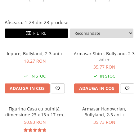
Jocuri experimente stiintifice
Carti metoda Montessori
Casute copii
Carti si culegeri cu exercitii
Afiseaza:
1-
23
din
23
produse
Jocuri de rol
Cărți educative pentru copii
FILTRE
Jocuri inteligenta si memorie
Casute papusi
Iepure, Bullyland, 2-3 ani +
Armasar Shire, Bullyland, 2-3
Jocuri dezvoltare emotionala
ani +
18,27 RON
Jucarii din lemn
35,77 RON
Jocuri si jucarii stiinta
IN STOC
IN STOC
Jucarii si jocuri Montessori
ADAUGA IN COS
ADAUGA IN COS
Jocuri de relaxare
Papusi Barbie
Figurina Casa cu bufniță,
Armasar Hanoverian,
Ceasuri copii
dimensiune 23 x 13 x 17 cm,
Bullyland, 2-3 ani +
DeAgostini, 2-3 ani +
Jocuri de cooperare
50,83 RON
35,73 RON
Jocuri dezvoltarea imaginatiei