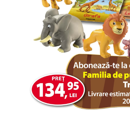
Jucarii diverse
Leagane
Locuri de joaca
Role si Skateboard
Tobogane
Trambuline
Trotinete
Articole pentru colectionari
Monede si Bancnote Autentice din
toata lumea
24h Le Mans
Colectia Camaro vs Mustang
Colectia Nave Militare
Colectiile Panini
Formula 1 The Car Collection