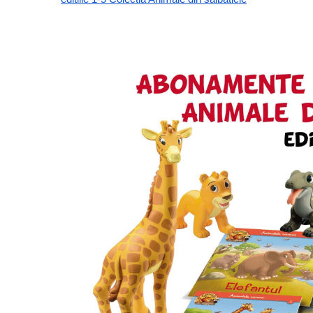
Carti dezvoltare personala
Carti invatare limbi straine
Carti metoda Montessori
Carti si culegeri cu exercitii
Cărți educative pentru copii
Gradinita si scoala
Ghiozdane si accesorii
Jocuri si jucarii educative
Papetarie si Rechizite
Carti si materiale pentru scoala
Jucarii de exterior
Vehicule
Biciclete pentru copii