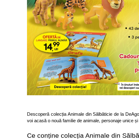
Cuburi de construit
Jocuri creative
Jocuri experimente stiintifice
Casute copii
Jocuri de rol
Jocuri inteligenta si memorie
Casute papusi
Jocuri dezvoltare emotionala
Jucarii din lemn
Jocuri si jucarii stiinta
Jucarii si jocuri Montessori
Jocuri de relaxare
Descoperă colecția Animale din Sălbăticie de la DeAgos
Papusi Barbie
voi acasă o nouă familie de animale, personaje unice ș
Ceasuri copii
Ce conține colecția Animale din Sălbă