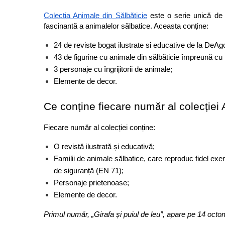
Jocuri de cooperare
Colecția Animale din Sălbăticie
 este o serie unică de 
Jocuri dezvoltarea imaginatiei
fascinantă a animalelor sălbatice. Aceasta conține:
Jocuri geografie
24 de reviste bogat ilustrate si educative de la DeAgo
Jocuri invatat limba engleza
43 de figurine cu animale din sălbăticie împreună cu pu
Jocuri Origami
3 personaje cu îngrijitorii de animale;
Jocuri si jucarii educative
Elemente de decor.
Jocuri STEAM
Ce conține fiecare număr al colecției 
Jucarii interactive
Jucarii muzicale
Fiecare număr al colecției conține:
Jucării ȋndemânare
O revistă ilustrată și educativă;
Masinute si trenulete
Familii de animale sălbatice, care reproduc fidel exem
de siguranță (EN 71);
Roboti de jucarie
Personaje prietenoase;
Elemente de decor.
Jucarii bebelusi
Centre de activitati
Primul număr, „Girafa și puiul de leu”, apare pe 14 octom