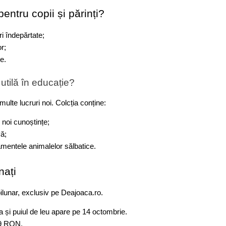
entru copii și părinți?
ri îndepărtate;
r;
e.
utilă în educație?
multe lucruri noi. Colcția conține:
 noi cunoștințe;
vă;
tamentele animalelor sălbatice.
nați
ilunar, exclusiv pe Deajoaca.ro.
 și puiul de leu apare pe 14 octombrie.
99 RON.