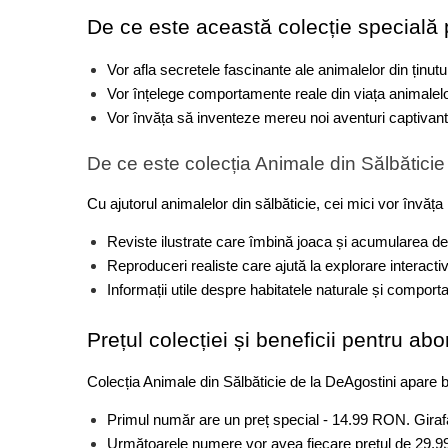
Plusuri bebelusi
De ce este această colecție specială p
Carti senzoriale bebelusi
Jucarii de sortare
Vor afla secretele fascinante ale animalelor din ținutu
Vor înțelege comportamente reale din viața animalelo
Cuburi din lemn
Vor învăța să inventeze mereu noi aventuri captivant
Jucarii de tras si impins
Jucarii zornaitoare
De ce este colecția Animale din Sălbăticie 
Puzzle bebelusi
Cu ajutorul animalelor din sălbăticie, cei mici vor învăța 
Plusuri
Reviste ilustrate care îmbină joaca și acumularea de
Animale de plus
Reproduceri realiste care ajută la explorare interacti
Informații utile despre habitatele naturale și compor
Pasari de plus
Prețul colecției și beneficii pentru abo
Figurine
Animale marine
Colecția Animale din Sălbăticie de la DeAgostini apare b
Pusculite
Primul număr are un preț special - 14.99 RON. Girafa
Figurine animale domestice
Următoarele numere vor avea fiecare prețul de 29.