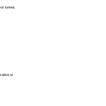
voi lumea 
ative și 