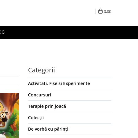
0,00
OG
Categorii
Activitati, Fise si Experimente
Concursuri
Terapie prin joacă
Colecții
De vorbă cu părinții