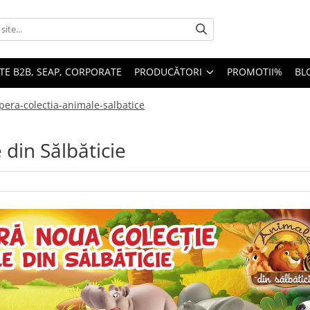
TE B2B, SEAP, CORPORATE
PRODUCĂTORI
PROMOTII%
BL
pera-colectia-animale-salbatice
din Sălbăticie