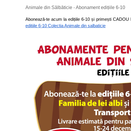
Animale din Sălbăticie - Abonament edițiile 6-10
Micii colectionari
Abonează-te acum la edițiile 6-10 și primești CADOU Fami
Animale din Salbaticie
editiile 6-10 Colectia Animale din salbaticie
Animalele Planetei
Castelul Medieval
Colectia Barbie Jocul de-a Moda
Colectia insecte din lumea
intreaga
Colectia Viata la Ferma
Vietuitoare din mari si oceane
Colectia Betterly
Pe urmele dinozaurilor
Camera copilului