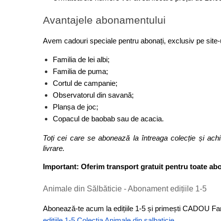
Figurine animale salbatice
Avantajele abonamentului
Figurine dinozauri
Figurine Disney
Avem cadouri speciale pentru abonați, exclusiv pe site-u
Familia de lei albi;
Carti pentru copii
Familia de puma;
Colectia invat sa citesc
Cortul de campanie;
Cărți de Crăciun
Observatorul din savană;
Planșa de joc;
Carti dezvoltare emotionala
Copacul de baobab sau de acacia.
Carti parenting
Toți cei care se abonează la întreaga colecție și achi
Carti educative
livrare.
Carti povesti ilustrate
Important: Oferim transport gratuit pentru toate a
Carti bebelusi
Carti de colorat
Animale din Sălbăticie - Abonament edițiile 1-5
Carti de fictiune
Abonează-te acum la edițiile 1-5 și primești CADOU Fami
Carti de povesti
editiile 1-5 Colectia Animale din salbaticie