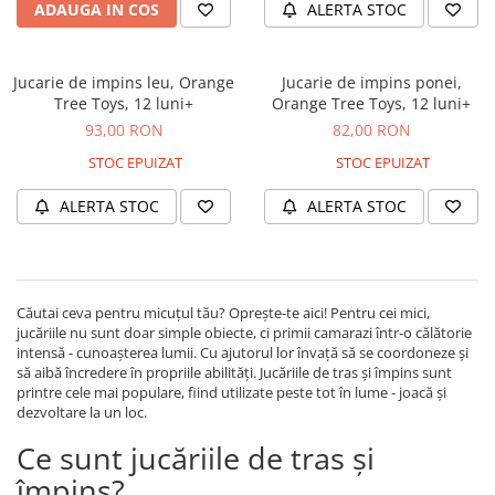
ADAUGA IN COS
ALERTA STOC
Jucarie de impins leu, Orange
Jucarie de impins ponei,
Tree Toys, 12 luni+
Orange Tree Toys, 12 luni+
93,00 RON
82,00 RON
STOC EPUIZAT
STOC EPUIZAT
ALERTA STOC
ALERTA STOC
Căutai ceva pentru micuțul tău? Oprește-te aici! Pentru cei mici,
jucăriile nu sunt doar simple obiecte, ci primii camarazi într-o călătorie
intensă - cunoașterea lumii. Cu ajutorul lor învață să se coordoneze și
să aibă încredere în propriile abilități. Jucăriile de tras și împins sunt
printre cele mai populare, fiind utilizate peste tot în lume - joacă și
dezvoltare la un loc.
Ce sunt jucăriile de tras și
împins?