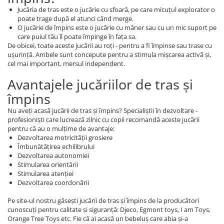
Jucăria de tras este o jucărie cu sfoară, pe care micuțul explorator o
poate trage după el atunci când merge.
O jucărie de împins este o jucărie cu mâner sau cu un mic suport pe
care puiul tău îl poate împinge în fața sa.
De obicei, toate aceste jucării au roți - pentru a fi împinse sau trase cu
ușurință. Ambele sunt concepute pentru a stimula mișcarea activă și,
cel mai important, mersul independent.
Avantajele jucăriilor de tras și
împins
Nu aveți acasă jucării de tras și împins? Specialiștii în dezvoltare -
profesioniști care lucrează zilnic cu copii recomandă aceste jucării
pentru că au o mulțime de avantaje:
Dezvoltarea motricității grosiere
Îmbunătățirea echilibrului
Dezvoltarea autonomiei
Stimularea orientării
Stimularea atenției
Dezvoltarea coordonării
Pe site-ul nostru găsești jucării de tras și împins de la producători
cunoscuți pentru calitate și siguranță: Djeco, Egmont toys, I am Toys,
Orange Tree Toys etc. Fie că ai acasă un bebeluș care abia și-a