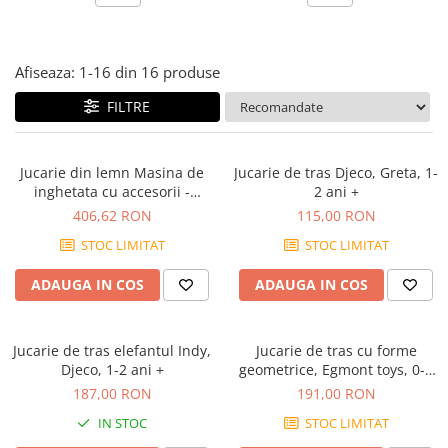
Jocuri experimente stiintifice
Carti metoda Montessori
Casute copii
Carti si culegeri cu exercitii
Afiseaza:
1-
16
din
16
produse
Jocuri de rol
Cărți educative pentru copii
FILTRE
Jocuri inteligenta si memorie
Casute papusi
Jucarie din lemn Masina de
Jucarie de tras Djeco, Greta, 1-
Jocuri dezvoltare emotionala
inghetata cu accesorii -
2 ani +
Jucarii din lemn
Jucarie de impins si sortator
406,62 RON
115,00 RON
Jocuri si jucarii stiinta
STOC LIMITAT
STOC LIMITAT
Jucarii si jocuri Montessori
ADAUGA IN COS
ADAUGA IN COS
Jocuri de relaxare
Papusi Barbie
Jucarie de tras elefantul Indy,
Jucarie de tras cu forme
Ceasuri copii
Djeco, 1-2 ani +
geometrice, Egmont toys, 0-1
ani +
Jocuri de cooperare
187,00 RON
191,00 RON
IN STOC
STOC LIMITAT
Jocuri dezvoltarea imaginatiei