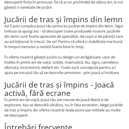
descoperit forța în piciorușe, fie că ai un prichindel de câțiva ani, la noi
găsești o varietate de jucării.
Jucării de tras și împins din lemn
Azi îi poți cumpăra puiul tău prima lui jucărie de împins din lemn. Sigur
trebuia să ajungi aici - să descoperi toate produsele noastre. Jucăriile
din lemn sunt foarte apreciate de specialiști, de copii și de părinții care
au achiziționat în trecut. De ce? Pentru că oferă o stabilitate mai bună
în timpul mersului și rezistă foarte bine în timp.
În oferta noastră găsești jucării cu design-uri atrăgătoare, ușor de
înțeles în primii ani de viață: soldat, maimuțică, leu, tigru, cameleon,
albinuță, locomotivă, elefant etc. Toate sunt concepute pentru a-l
ajuta pe micuțul tău să se dezvolte armonios - prin joacă și învățare.
Jucării de tras și împins - Joacă
activă, fără ecrane
În primii ani de viață, puiul tău are nevoie de joacă liberă și de
explorare. Așa se dezvoltă sănătos, nu în fața ecranelor. Alege jucăriile
de tras și împins din oferta noastră! Acele piciorușe mititele au multe
de descoperit.
Întrebări frecvente