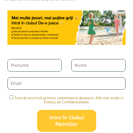
Sunt de acord să primesc newsletterul deajoaca. Afla mai multe in
Politica de Confidentialitate
Intru în Clubul
Pǎrinților