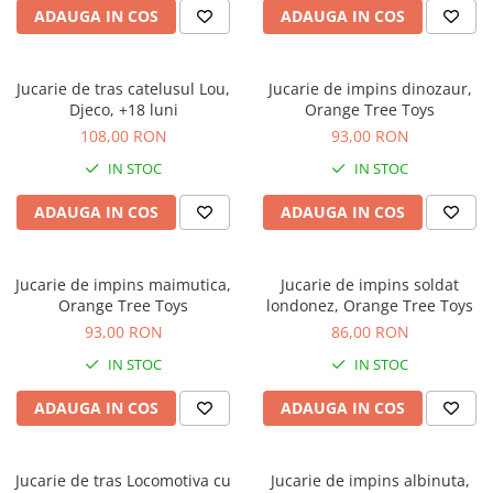
Jocuri geografie
ADAUGA IN COS
ADAUGA IN COS
Jocuri invatat limba engleza
Jocuri Origami
Jucarie de tras catelusul Lou,
Jucarie de impins dinozaur,
Djeco, +18 luni
Orange Tree Toys
Jocuri si jucarii educative
108,00 RON
93,00 RON
Jocuri STEAM
IN STOC
IN STOC
Jucarii interactive
ADAUGA IN COS
ADAUGA IN COS
Jucarii muzicale
Jucării ȋndemânare
Masinute si trenulete
Jucarie de impins maimutica,
Jucarie de impins soldat
Orange Tree Toys
londonez, Orange Tree Toys
Roboti de jucarie
93,00 RON
86,00 RON
IN STOC
IN STOC
ADAUGA IN COS
ADAUGA IN COS
Jucarie de tras Locomotiva cu
Jucarie de impins albinuta,