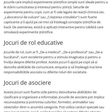
Jocurile care implică experimente științifice simple sunt ideale pentru a
le stârni curiozitatea și interesul pentru știință. Seturile de
experimente pentru copii, cum ar fi cele legate de reacții chimice (ex.
„Laboratorul de vulcani” sau „Creșterea cristalelor”) sunt foarte
captivante și îi ajută pe cei mici să înțeleagă concepte științifice de
bază. De asemenea, există și aplicații interactive pentru tabletă care
simulează experimente științifice.
Jocuri de rol educative
Jocurile de rol, cum ar fi „De-a medicul”, „De-a profesorul” sau „De-a
bucătarul”, sunt excelente pentru a stimula imaginația și pentru a
învăța despre diferite profesii. Aceste jocuri îi ajută pe copii să-și
dezvolte abilitățile de comunicare, empatia și să înțeleagă mai bine
responsabilitățile asociate cu diferite roluri din societate.
Jocuri de asociere
Aceste jocuri sunt foarte utile pentru dezvoltarea abilităților de
clasificare și organizare a informației. Jocurile de asociere pot implica
recunoașterea și potrivirea culorilor, formelor, animalelor sau
obiectelor dintr-o anumită categorie. Poți utiliza carduri speciale sau
crea jocuri simple acasă, cerând copiilor să sorteze diferite obiecte