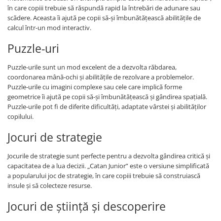
în care copiii trebuie să răspundă rapid la întrebări de adunare sau
scădere. Aceasta îi ajută pe copii să-și îmbunătățească abilitățile de
calcul într-un mod interactiv.
Puzzle-uri
Puzzle-urile sunt un mod excelent de a dezvolta răbdarea,
coordonarea mână-ochi și abilitățile de rezolvare a problemelor.
Puzzle-urile cu imagini complexe sau cele care implică forme
geometrice îi ajută pe copii să-și îmbunătățească și gândirea spațială.
Puzzle-urile pot fi de diferite dificultăți, adaptate vârstei și abilităților
copilului.
Jocuri de strategie
Jocurile de strategie sunt perfecte pentru a dezvolta gândirea critică și
capacitatea de a lua decizii. „Catan Junior” este o versiune simplificată
a popularului joc de strategie, în care copiii trebuie să construiască
insule și să colecteze resurse.
Jocuri de știință și descoperire