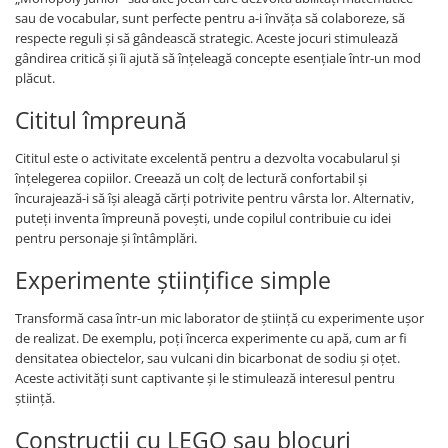
sau de vocabular, sunt perfecte pentru a-i învăța să colaboreze, să
respecte reguli și să gândească strategic. Aceste jocuri stimulează
gândirea critică și îi ajută să înțeleagă concepte esențiale într-un mod
plăcut.
Cititul împreună
Cititul este o activitate excelentă pentru a dezvolta vocabularul și
înțelegerea copiilor. Creează un colț de lectură confortabil și
încurajează-i să își aleagă cărți potrivite pentru vârsta lor. Alternativ,
puteți inventa împreună povești, unde copilul contribuie cu idei
pentru personaje și întâmplări.
Experimente științifice simple
Transformă casa într-un mic laborator de știință cu experimente ușor
de realizat. De exemplu, poți încerca experimente cu apă, cum ar fi
densitatea obiectelor, sau vulcani din bicarbonat de sodiu și oțet.
Aceste activități sunt captivante și le stimulează interesul pentru
știință.
Construcții cu LEGO sau blocuri