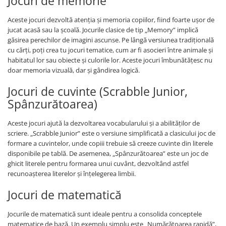
Jocuri de memorie
Aceste jocuri dezvoltă atenția și memoria copiilor, fiind foarte ușor de
jucat acasă sau la școală. Jocurile clasice de tip „Memory” implică
găsirea perechilor de imagini ascunse. Pe lângă versiunea tradițională
cu cărți, poți crea tu jocuri tematice, cum ar fi asocieri între animale și
habitatul lor sau obiecte și culorile lor. Aceste jocuri îmbunătățesc nu
doar memoria vizuală, dar și gândirea logică.
Jocuri de cuvinte (Scrabble Junior,
Spânzurătoarea)
Aceste jocuri ajută la dezvoltarea vocabularului și a abilităților de
scriere. „Scrabble Junior” este o versiune simplificată a clasicului joc de
formare a cuvintelor, unde copiii trebuie să creeze cuvinte din literele
disponibile pe tablă. De asemenea, „Spânzurătoarea” este un joc de
ghicit literele pentru formarea unui cuvânt, dezvoltând astfel
recunoașterea literelor și înțelegerea limbii.
Jocuri de matematică
Jocurile de matematică sunt ideale pentru a consolida conceptele
matematice de bază. Un exemplu simplu este „Numărătoarea rapidă”,