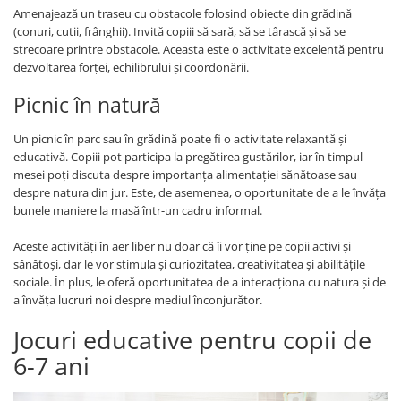
Amenajează un traseu cu obstacole folosind obiecte din grădină
(conuri, cutii, frânghii). Invită copiii să sară, să se târască și să se
strecoare printre obstacole. Aceasta este o activitate excelentă pentru
dezvoltarea forței, echilibrului și coordonării.
Picnic în natură
Un picnic în parc sau în grădină poate fi o activitate relaxantă și
educativă. Copiii pot participa la pregătirea gustărilor, iar în timpul
mesei poți discuta despre importanța alimentației sănătoase sau
despre natura din jur. Este, de asemenea, o oportunitate de a le învăța
bunele maniere la masă într-un cadru informal.
Aceste activități în aer liber nu doar că îi vor ține pe copii activi și
sănătoși, dar le vor stimula și curiozitatea, creativitatea și abilitățile
sociale. În plus, le oferă oportunitatea de a interacționa cu natura și de
a învăța lucruri noi despre mediul înconjurător.
Jocuri educative pentru copii de
6-7 ani