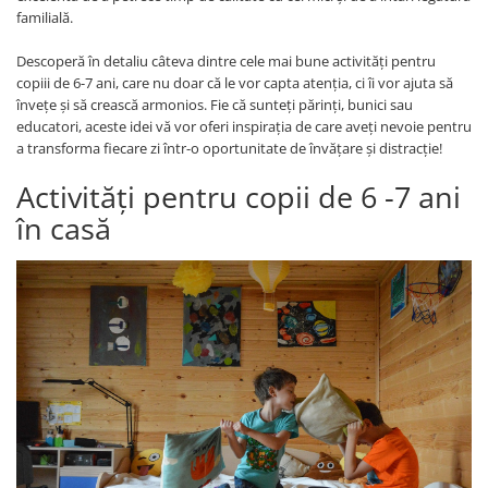
Jocuri geografie
familială.
Jocuri invatat limba engleza
Descoperă în detaliu câteva dintre cele mai bune activități pentru
Jocuri Origami
copiii de 6-7 ani, care nu doar că le vor capta atenția, ci îi vor ajuta să
învețe și să crească armonios. Fie că sunteți părinți, bunici sau
Jocuri si jucarii educative
educatori, aceste idei vă vor oferi inspirația de care aveți nevoie pentru
Jocuri STEAM
a transforma fiecare zi într-o oportunitate de învățare și distracție!
Jucarii interactive
Activități pentru copii de 6 -7 ani
Jucarii muzicale
în casă
Jucării ȋndemânare
Masinute si trenulete
Roboti de jucarie