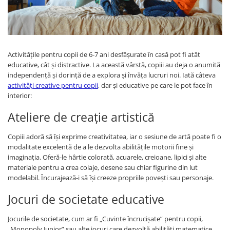
Activitățile pentru copii de 6-7 ani desfășurate în casă pot fi atât
educative, cât și distractive. La această vârstă, copiii au deja o anumită
independență și dorință de a explora și învăța lucruri noi. Iată câteva
activități creative pentru copii
, dar și educative pe care le pot face în
interior:
Ateliere de creație artistică
Copiii adoră să își exprime creativitatea, iar o sesiune de artă poate fi o
modalitate excelentă de a le dezvolta abilitățile motorii fine și
imaginația. Oferă-le hârtie colorată, acuarele, creioane, lipici și alte
materiale pentru a crea colaje, desene sau chiar figurine din lut
modelabil. Încurajează-i să își creeze propriile povești sau personaje.
Jocuri de societate educative
Jocurile de societate, cum ar fi „Cuvinte încrucișate” pentru copii,
„Monopoly Junior” sau alte jocuri care dezvoltă abilități matematice