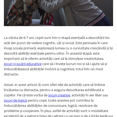
Jocuri experimente stiintifice
Carti metoda Montessori
Casute copii
Carti si culegeri cu exercitii
Jocuri de rol
Cărți educative pentru copii
Jocuri inteligenta si memorie
La vârsta de 6-7 ani, copiii sunt într-o etapă esențială a dezvoltării lor,
Casute papusi
atât din punct de vedere cognitiv, cât și social. Este perioada în care
Jocuri dezvoltare emotionala
încep școala primară, explorează lumea cu o curiozitate crescândă și își
dezvoltă abilități esențiale pentru viitor. În această etapă, este
Jucarii din lemn
important să le oferim activități care să le stimuleze creativitatea,
Jocuri si jucarii stiinta
jocuri și jucării educative
care să-i învețe lucruri noi și să-i ajute să-și
îmbunătățească abilitățile motorii și cognitive, totul într-un mod
Jucarii si jocuri Montessori
distractiv.
Jocuri de relaxare
Astazi, in acest articol, îți vom oferi idei de activități care să îmbine
Papusi Barbie
învățarea cu distracția, pentru a asigura dezvoltarea echilibrată a
Ceasuri copii
copiilor. Fie că este vorba de
jocuri creative
, activități în aer liber sau
jocuri de logică
pentru copii, toate acestea pot contribui la
Jocuri de cooperare
îmbunătățirea abilităților de comunicare, logică, rezolvare de
probleme și cooperare. În plus, astfel de activități sunt o modalitate
Jocuri dezvoltarea imaginatiei
excelentă de a petrece timp de calitate cu cei mici și de a întări legătura