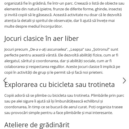
organizată fie în grădină, fie într-un parc. Creează o listă de obiecte sau
elemente din natură (pietre, frunze de diferite forme, ghinde, insecte)
și invită copiii să le găsească. Această activitate nu doar că le dezvoltă
atenția la detalii și spiritul de observație, dar îi ajută să învețe mai
multe despre mediul înconjurător.
Jocuri clasice în aer liber
Jocuri precum „De-a v-ați ascunselea”, „Leapșa” sau „Șotronul” sunt
perfecte pentru această vârstă. Ele dezvoltă abilități fizice, cum ar fi
alergatul, săritul și coordonarea, dar și abilități sociale, cum ar fi
colaborarea și respectarea regulilor. Aceste jocuri clasice îi implică pe
copii în activități de grup și le permit să-și facă noi prieteni.
Explorarea cu bicicleta sau trotineta
Copiii adoră să se plimbe cu bicicleta sau trotineta. Plimbările prin parc
sau pe alei sigure îi ajută să își îmbunătățească echilibrul și
coordonarea, în timp ce se bucură de aerul curat. Poți organiza trasee
sau provocări simple pentru a face plimbările și mai interesante.
Ateliere de grădinărit