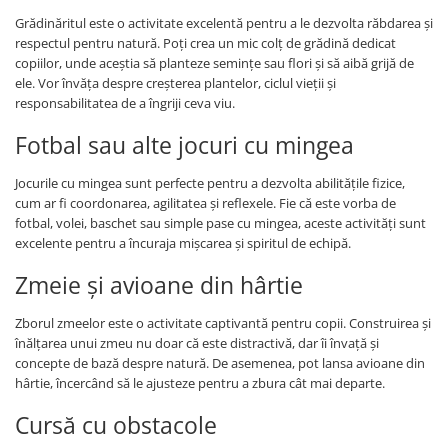
Grădinăritul este o activitate excelentă pentru a le dezvolta răbdarea și
respectul pentru natură. Poți crea un mic colț de grădină dedicat
copiilor, unde aceștia să planteze semințe sau flori și să aibă grijă de
ele. Vor învăța despre creșterea plantelor, ciclul vieții și
responsabilitatea de a îngriji ceva viu.
Fotbal sau alte jocuri cu mingea
Jocurile cu mingea sunt perfecte pentru a dezvolta abilitățile fizice,
cum ar fi coordonarea, agilitatea și reflexele. Fie că este vorba de
fotbal, volei, baschet sau simple pase cu mingea, aceste activități sunt
excelente pentru a încuraja mișcarea și spiritul de echipă.
Zmeie și avioane din hârtie
Zborul zmeelor este o activitate captivantă pentru copii. Construirea și
înălțarea unui zmeu nu doar că este distractivă, dar îi învață și
concepte de bază despre natură. De asemenea, pot lansa avioane din
hârtie, încercând să le ajusteze pentru a zbura cât mai departe.
Cursă cu obstacole