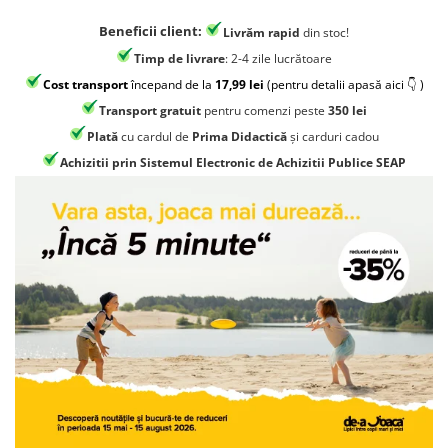
Jocuri geografie
Beneficii client:
Livrăm rapid
din stoc!
Jocuri invatat limba engleza
Timp de livrare
: 2-4 zile lucrătoare
Jocuri Origami
Cost transport
începand de la
17,99 lei
(pentru detalii apasă aici 👇 )
Jocuri si jucarii educative
Transport gratuit
pentru comenzi peste
350 lei
Jocuri STEAM
Plată
cu cardul de
Prima Didactică
și carduri cadou
Jucarii interactive
Achizitii prin Sistemul Electronic de Achizitii Publice SEAP
Jucarii muzicale
Jucării ȋndemânare
Masinute si trenulete
Roboti de jucarie