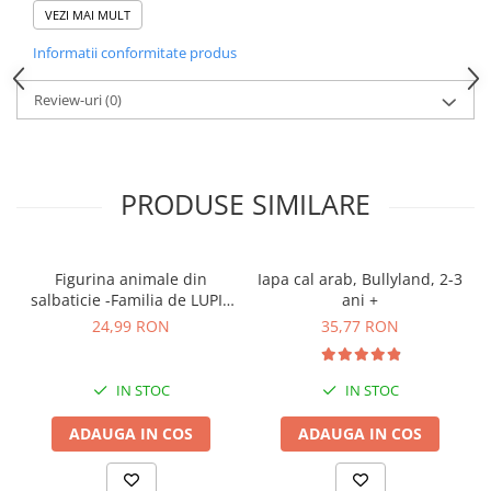
VEZI MAI MULT
Dimensiune: 18 cm
Material: plastic sigur pentru copii
Informatii conformitate produs
Design autentic, inspirat de rasa Shire
Detalii realizate cu atenție
Review-uri
(0)
Produsul este fabricat din materiale sigure pentru copii, însă se
recomandă supravegherea adulților în timpul utilizării.
PRODUSE SIMILARE
Figurina animale din
Iapa cal arab, Bullyland, 2-3
salbaticie -Familia de LUPI -
ani +
mama si tata
24,99 RON
35,77 RON
IN STOC
IN STOC
ADAUGA IN COS
ADAUGA IN COS