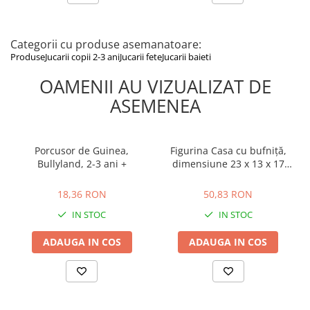
Categorii cu produse asemanatoare:
Produse
Jucarii copii 2-3 ani
Jucarii fete
Jucarii baieti
OAMENII AU VIZUALIZAT DE
ASEMENEA
Porcusor de Guinea,
Figurina Casa cu bufniță,
Bullyland, 2-3 ani +
dimensiune 23 x 13 x 17
cm, DeAgostini, 2-3 ani +
18,36 RON
50,83 RON
18,36 RON
50,83 RON
IN STOC
IN STOC
ADAUGA IN COS
ADAUGA IN COS