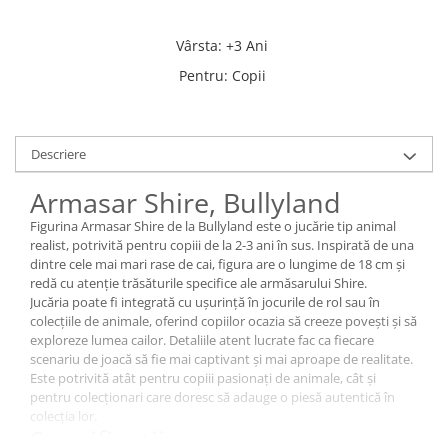
Vârsta
:
+3 Ani
Pentru
:
Copii
Descriere
Armasar Shire, Bullyland
Figurina Armasar Shire de la Bullyland este o jucărie tip animal
realist, potrivită pentru copiii de la 2-3 ani în sus. Inspirată de una
dintre cele mai mari rase de cai, figura are o lungime de 18 cm și
redă cu atenție trăsăturile specifice ale armăsarului Shire.
Jucăria poate fi integrată cu ușurință în jocurile de rol sau în
colecțiile de animale, oferind copiilor ocazia să creeze povești și să
exploreze lumea cailor. Detaliile atent lucrate fac ca fiecare
scenariu de joacă să fie mai captivant și mai aproape de realitate.
Este potrivită atât pentru copiii pasionați de animale, cât și
pentru colecționari care doresc să adauge o piesă autentică în
colecția lor.
Specificații