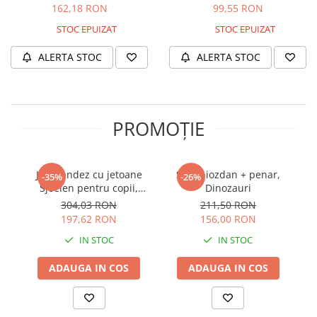
Escape, Peaceable Kingdom +
Orchard Toys, 2-3 ani +
162,18 RON
99,55 RON
3 ani
STOC EPUIZAT
STOC EPUIZAT
ALERTA STOC
ALERTA STOC
PROMOȚIE
Joc olandez cu jetoane
Set ghiozdan + penar,
-35%
-26%
Sjoelen pentru copii,
Dinozauri
tematică dinozauri, cu
304,03 RON
211,50 RON
săculeț de depozitare din
197,62 RON
156,00 RON
bumbac, 80 cm
IN STOC
IN STOC
ADAUGA IN COS
ADAUGA IN COS