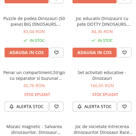
Puzzle de podea Dinozauri (50
Joc educativ Dinozaurii cu
piese) BIG DINOSAURS,
pete DOTTY DINOSAURS,
Orchard Toys, 4-5 ani +
Orchard Toys, 2-3 ani +
83,04 RON
84,36 RON
IN STOC
IN STOC
ADAUGA IN COS
ADAUGA IN COS
Penar un compartiment,Strigo
Set activitati educative -
cu separator si buzunar
Dinozauri
interior, neechipat, Dinosaur
45,76 RON
166,65 RON
black
STOC EPUIZAT
STOC EPUIZAT
ALERTA STOC
ALERTA STOC
Mozaic magnetic - Salvarea
Joc de societate Intrecerea
dinozaurilor, Dinosaur
dinozaurilor Dinosaur Race,