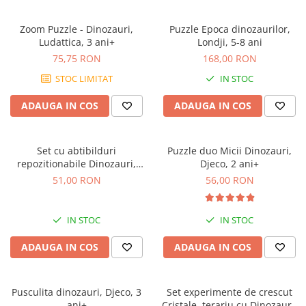
Zoom Puzzle - Dinozauri,
Puzzle Epoca dinozaurilor,
Ludattica, 3 ani+
Londji, 5-8 ani
75,75 RON
168,00 RON
STOC LIMITAT
IN STOC
ADAUGA IN COS
ADAUGA IN COS
Set cu abtibilduri
Puzzle duo Micii Dinozauri,
repozitionabile Dinozauri,
Djeco, 2 ani+
Londji, 3 ani+
51,00 RON
56,00 RON
IN STOC
IN STOC
ADAUGA IN COS
ADAUGA IN COS
Pusculita dinozauri, Djeco, 3
Set experimente de crescut
ani+
Cristale, terariu cu Dinozauri,