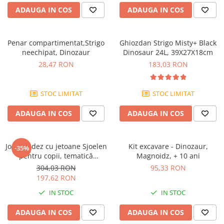
ADAUGA IN COS
ADAUGA IN COS
Penar compartimentat,Strigo
Ghiozdan Strigo Misty+ Black
neechipat, Dinozaur
Dinosaur 24L, 39X27X18cm
28,47 RON
183,03 RON
STOC LIMITAT
STOC LIMITAT
ADAUGA IN COS
ADAUGA IN COS
Joc olandez cu jetoane Sjoelen
Kit excavare - Dinozaur,
-35%
pentru copii, tematică
Magnoidz, + 10 ani
dinozauri, cu săculeț de
304,03 RON
95,33 RON
depozitare din bumbac, 80
197,62 RON
cm
IN STOC
IN STOC
ADAUGA IN COS
ADAUGA IN COS