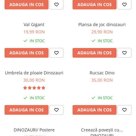
Jocuri geografie
ADAUGA IN COS
ADAUGA IN COS
Jocuri invatat limba engleza
Jocuri Origami
Val Gigant
Plansa de joc dinozauri
Jocuri si jucarii educative
19,99 RON
29,90 RON
Jocuri STEAM
IN STOC
IN STOC
Jucarii interactive
ADAUGA IN COS
ADAUGA IN COS
Jucarii muzicale
Jucării ȋndemânare
Umbrela de ploaie Dinozauri
Rucsac Dino
Masinute si trenulete
30,00 RON
35,00 RON
Roboti de jucarie
IN STOC
IN STOC
ADAUGA IN COS
ADAUGA IN COS
DINOZAURI/ Postere
Creează povești cu...
DINOZAURI