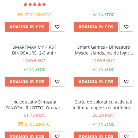
ani +
STOC LIMITAT
IN STOC
ADAUGA IN COS
ADAUGA IN COS
SMARTMAX MY FIRST
Smart Games - Dinosaurs
DINOSAURS, 2-3 ani +
Mystic Islands, joc de logica
cu 80 de provocari, 6+ ani
139,99 RON
119,99 RON
IN STOC
IN STOC
ADAUGA IN COS
ADAUGA IN COS
Joc educativ Dinozaur
Carte de colorat cu activitati
DINOSAUR LOTTO, Orchard
in limba engleza si abtibilduri
Toys, 2-3 ani +
Dinozaur DINOSAUR, Orchard
61,73 RON
28,29 RON
Toys, 2-3 ani +
STOC LIMITAT
IN STOC
ADAUGA IN COS
ADAUGA IN COS