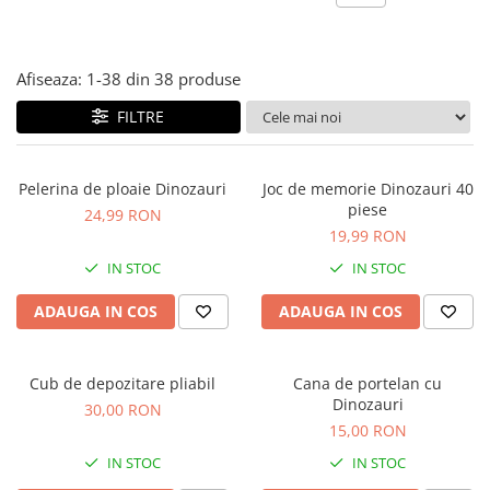
Jocuri experimente stiintifice
Carti metoda Montessori
Casute copii
Carti si culegeri cu exercitii
Afiseaza:
1-
38
din
38
produse
Jocuri de rol
Cărți educative pentru copii
FILTRE
Jocuri inteligenta si memorie
Casute papusi
Pelerina de ploaie Dinozauri
Joc de memorie Dinozauri 40
Jocuri dezvoltare emotionala
piese
24,99 RON
Jucarii din lemn
19,99 RON
Jocuri si jucarii stiinta
IN STOC
IN STOC
Jucarii si jocuri Montessori
ADAUGA IN COS
ADAUGA IN COS
Jocuri de relaxare
Papusi Barbie
Cub de depozitare pliabil
Cana de portelan cu
Ceasuri copii
Dinozauri
30,00 RON
Jocuri de cooperare
15,00 RON
IN STOC
IN STOC
Jocuri dezvoltarea imaginatiei