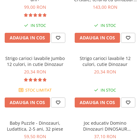
4M, +10 ani
99,00 RON
143,00 RON
IN STOC
IN STOC
ADAUGA IN COS
ADAUGA IN COS
Strigo carioci lavabile Jumbo
Strigo carioci lavabile 12
12 culori, in cutie Dinozaur
culori, cutie Dinozaur
20,34 RON
20,34 RON
STOC LIMITAT
IN STOC
ADAUGA IN COS
ADAUGA IN COS
Baby Puzzle - Dinozauri,
Joc educativ Domino
Ludattica, 2-5 ani, 32 piese
Dinozauri DINOSAUR
DOMINOES, Orchard Toys, 2-3
59,50 RON
37,10 RON