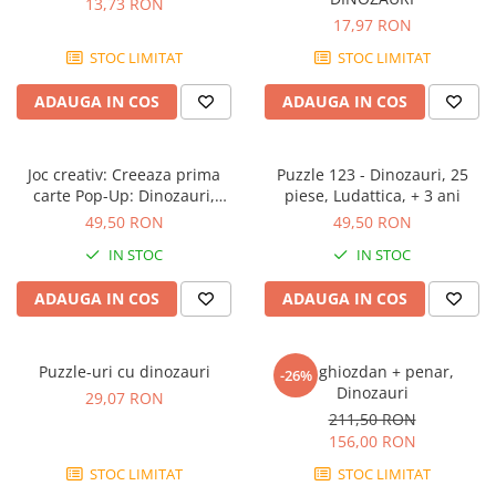
13,73 RON
17,97 RON
STOC LIMITAT
STOC LIMITAT
ADAUGA IN COS
ADAUGA IN COS
Joc creativ: Creeaza prima
Puzzle 123 - Dinozauri, 25
carte Pop-Up: Dinozauri,
piese, Ludattica, + 3 ani
Ludattica, +5 ani
49,50 RON
49,50 RON
IN STOC
IN STOC
ADAUGA IN COS
ADAUGA IN COS
Puzzle-uri cu dinozauri
Set ghiozdan + penar,
-26%
Dinozauri
29,07 RON
211,50 RON
156,00 RON
STOC LIMITAT
STOC LIMITAT