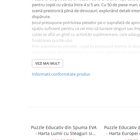
Plusuri bebelusi
pentru copiii cu vârsta între 4 și 5 ani. Cu 50 de piese mari, 
Carti senzoriale bebelusi
scenă preistorică plină de dinozauri, explorând detalii int
dispărute.
Jucarii de sortare
Jocul presupune potrivirea pieselor pe o suprafață de apro
spațiu suficient pentru ca cei mici să lucreze singuri sau î
Cuburi din lemn
cutiei se află un ghid cu activități suplimentare, care adaug
Jucarii de tras si impins
finalizarea puzzle-ului.
Prin asamblarea pieselor, copiii își exersează atenția la det
Jucarii zornaitoare
având ocazia să observe forme și culori specifice dinozauril
micii pasionați de animale preistorice care doresc să afle
Puzzle bebelusi
VEZI MAI MULT
dinozaurilor.
Conține 50 de piese
Informatii conformitate produs
Plusuri
Dimensiune puzzle finalizat: aproximativ 58 x 40 cm
Include ghid de activități pe spatele cutiei
Animale de plus
Recomandat pentru copii de 4-5 ani
Pasari de plus
Produs de Orchard Toys
Fiecare piesă a fost realizată cu atenție pentru a oferi o exp
Figurine
Animale marine
Pusculite
Puzzle Educativ din Spuma EVA
Puzzle Educativ
- Harta Lumii cu Steaguri si
- Harta Europei 
Figurine animale domestice
Capitale, Imagimake, 5 ani+
Capitale, Imag