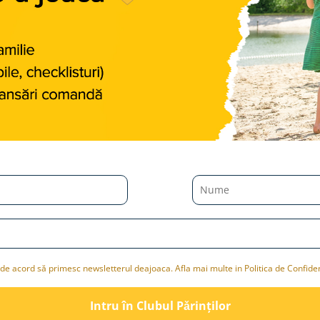
de acord să primesc newsletterul deajoaca. Afla mai multe in Politica de Confiden
Intru în Clubul Pǎrinților