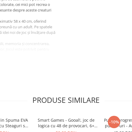
colorate, cei mici pot recrea o
eresante despre aceste creaturi
ximativ 58 x 40 cm, oferind
mpreună cu un adult. Pe spatele
ă idei noi de joc și învățare după
alii, memoria și concentrarea,
or. Jocul este potrivit pentru
 mai multe despre lumea
eriență de joc sigură și plăcută.
PRODUSE SIMILARE
 din Spuma EVA
Smart Games - Gooal!, joc de
Puzzle progres
-10%
cu Steaguri si
logica cu 48 de provocari, 6+
puzzle-uri - 
imake, 5 ani+
ani
21 piese, 2