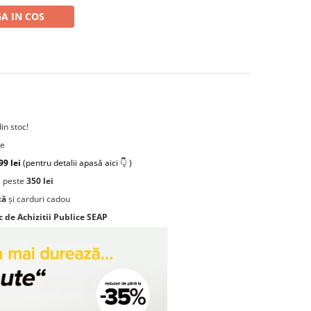
A IN COS
din stoc!
re
99 lei
(pentru detalii apasă aici 👇 )
 peste
350 lei
că
și carduri cadou
c de Achizitii Publice SEAP