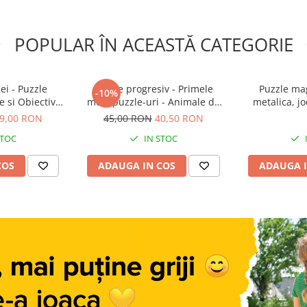
POPULAR ÎN ACEASTĂ CATEGORIE
i - Puzzle
Puzzle progresiv - Primele
Puzzle mag
-10%
e si Obiective
mele puzzle-uri - Animale de
metalica, jo
 +5 ani
fermă, 21 piese, 2 ani+, Apli
asocie
9,00 RON
45,00 RON
40,50 RON
49,00 R
Kids
STOC
IN STOC
COS
ADAUGA IN COS
ADAUGA I