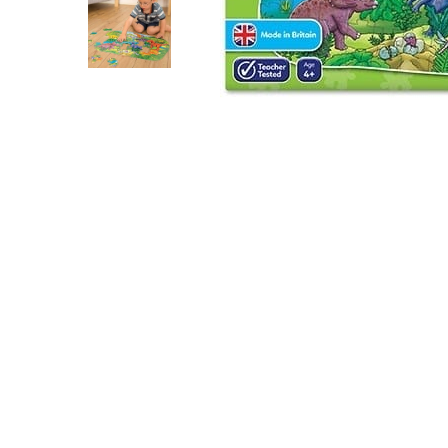
Cuburi de construit
Jocuri creative
Jocuri experimente stiintifice
Casute copii
Jocuri de rol
Jocuri inteligenta si memorie
Casute papusi
Jocuri dezvoltare emotionala
Jucarii din lemn
Jocuri si jucarii stiinta
Jucarii si jocuri Montessori
Jocuri de relaxare
Papusi Barbie
Ceasuri copii