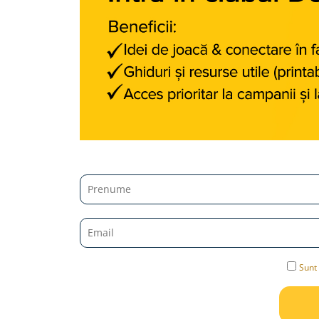
Jucarii diverse
Leagane
Locuri de joaca
Role si Skateboard
Tobogane
Trambuline
Trotinete
Articole pentru colectionari
Monede si Bancnote Autentice din
toata lumea
24h Le Mans
Colectia Camaro vs Mustang
Sunt 
Colectia Nave Militare
Colectiile Panini
Formula 1 The Car Collection