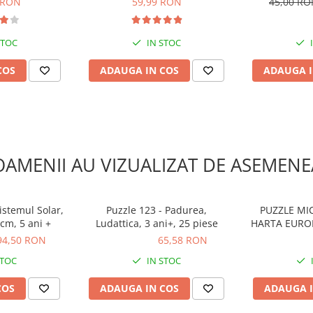
 RON
59,99 RON
45,00 R
STOC
IN STOC
COS
ADAUGA IN COS
ADAUGA I
OAMENII AU VIZUALIZAT DE ASEMENE
istemul Solar,
Puzzle 123 - Padurea,
PUZZLE MIC
48 piese, Ø50 cm, 5 ani +
Ludattica, 3 ani+, 25 piese
HARTA EUROPE
94,50 RON
65,58 RON
65,58 RON
89,50 R
STOC
IN STOC
COS
ADAUGA IN COS
ADAUGA I