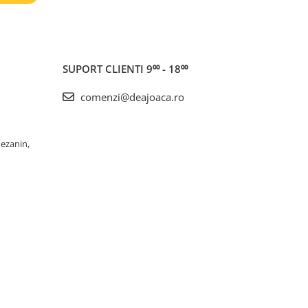
SUPORT CLIENTI
9⁰⁰ - 18⁰⁰
comenzi@deajoaca.ro
Mezanin,