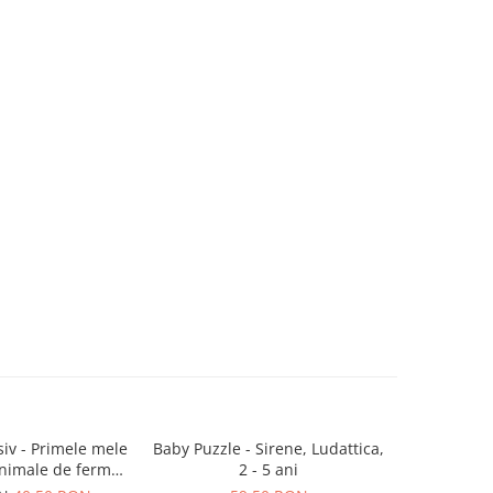
iv - Primele mele
Baby Puzzle - Sirene, Ludattica,
Puzzle Det
Animale de fermă,
2 - 5 ani
Animale, 
 ani+, Apli Kids