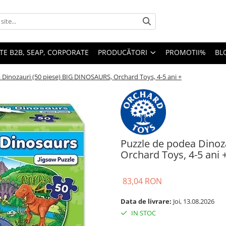
TE B2B, SEAP, CORPORATE
PRODUCĂTORI
PROMOTII%
BL
 Dinozauri (50 piese) BIG DINOSAURS, Orchard Toys, 4-5 ani +
Puzzle de podea Dinoz
Orchard Toys, 4-5 ani 
83,04 RON
Data de livrare:
Joi, 13.08.2026
IN STOC