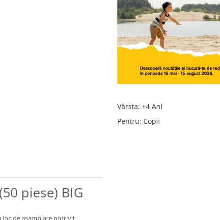
Vârsta
:
+4 Ani
Pentru
:
Copii
(50 piese) BIG
 joc de asamblare potrivit