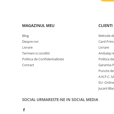
Micii colectionari
Animale din Salbaticie
MAGAZINUL MEU
CLIENTI
Animalele Planetei
Castelul Medieval
Blog
Metode de
Despre noi
Card Prima
Colectia Barbie Jocul de-a Moda
Livrare
Livrare
Colectia insecte din lumea
Termeni si conditii
Ambalaj r
intreaga
Politica de Confidentialitate
Politica d
Colectia Viata la Ferma
Contact
Garantia 
Vietuitoare din mari si oceane
Puncte de 
A.N.P.C. S
Colectia Betterly
EU- Onlin
Pe urmele dinozaurilor
Jucarii Bla
SOCIAL
URMARESTE-NE IN SOCIAL MEDIA
Camera copilului