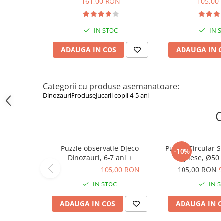
161,00 RON
105,00
Figurine animale salbatice
Figurine dinozauri
IN STOC
IN 
Figurine Disney
ADAUGA IN COS
ADAUGA IN 
Carti pentru copii
Colectia invat sa citesc
Categorii cu produse asemanatoare:
Cărți de Crăciun
Dinozauri
Produse
Jucarii copii 4-5 ani
Carti dezvoltare emotionala
Carti parenting
Carti educative
Puzzle observatie Djeco
Puzzle Circular S
-10%
Carti povesti ilustrate
Dinozauri, 6-7 ani +
Carti bebelusi
105,00 RON
105,00 RON
105,00 RON
IN STOC
IN 
Carti de colorat
Carti de fictiune
ADAUGA IN COS
ADAUGA IN 
Carti de povesti