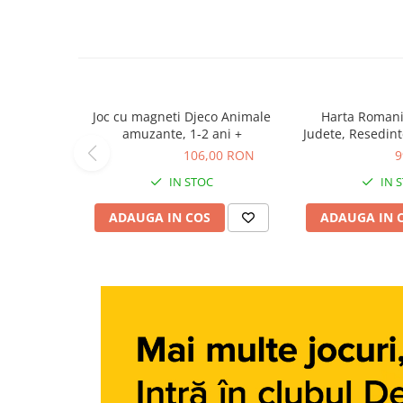
Carti dezvoltare personala
Carti invatare limbi straine
Carti metoda Montessori
Carti si culegeri cu exercitii
Joc cu magneti Djeco Animale
Harta Romanie
Cărți educative pentru copii
amuzante, 1-2 ani +
Judete, Resedint
turistice,
106,00 RON
106,00 RON
99,00 RON
9
Gradinita si scoala
IN STOC
IN 
Ghiozdane si accesorii
ADAUGA IN COS
ADAUGA IN 
Jocuri si jucarii educative
Papetarie si Rechizite
Carti si materiale pentru scoala
Jucarii de exterior
Vehicule
Biciclete pentru copii