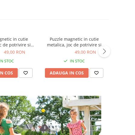
netic in cutie
Puzzle magnetic in cutie
Puzzle Det
c de potrivire si
metalica, joc de potrivire si
Animale,
re - Doctor
asociere - Unicorni
ON
49,00 RON
49,00 RON
49,00 RON
89,50
IN STOC
IN STOC
N COS
ADAUGA IN COS
ADAUG