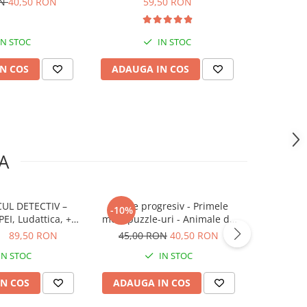
ON
40,50 RON
59,50 RON
IN STOC
IN STOC
N COS
ADAUGA IN COS
ADAUG
A
UL DETECTIV –
Puzzle progresiv - Primele
Puzzle
-10%
I, Ludattica, +5
mele puzzle-uri - Animale de
animalutelo
ani
fermă, 21 piese, 2 ani+, Apli
ON
89,50 RON
45,00 RON
40,50 RON
109,82
Kids
IN STOC
IN STOC
N COS
ADAUGA IN COS
ADAUG