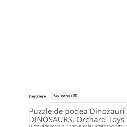
Jocuri de cooperare
Jocuri dezvoltarea imaginatiei
Jocuri geografie
Jocuri invatat limba engleza
Jocuri Origami
Jocuri si jucarii educative
Jocuri STEAM
Jucarii interactive
Jucarii muzicale
Jucării ȋndemânare
Masinute si trenulete
Review-uri
(0)
Descriere
Roboti de jucarie
Puzzle de podea Dinozauri 
Jucarii bebelusi
DINOSAURS, Orchard Toys
Centre de activitati
Puzzle-ul de podea cu dinozauri de la Orchard Toys este un