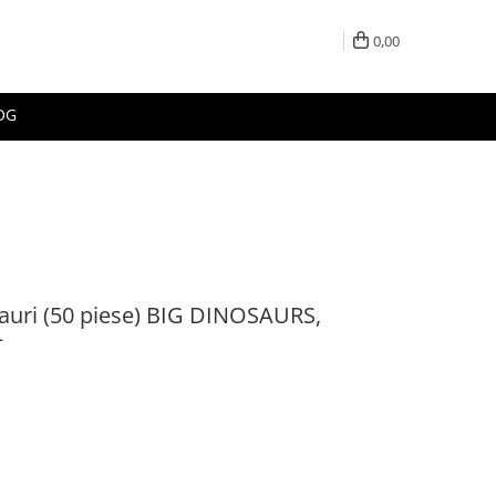
0,00
OG
auri (50 piese) BIG DINOSAURS,
+