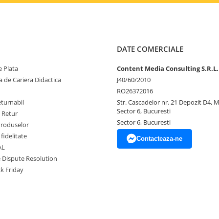
DATE COMERCIALE
 Plata
Content Media Consulting S.R.L.
 de Cariera Didactica
J40/60/2010
RO26372016
eturnabil
Str. Cascadelor nr. 21 Depozit D4, 
Sector 6, Bucuresti
e Retur
Sector 6, Bucuresti
Produselor
fidelitate
Contacteaza-ne
AL
e Dispute Resolution
ck Friday