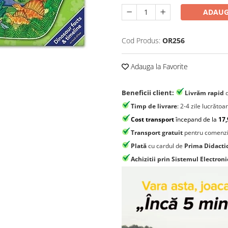
ADAUG
Cod Produs:
OR256
Adauga la Favorite
Beneficii client:
Livrăm rapid
Timp de livrare
: 2-4 zile lucrătoa
Cost transport
începand de la
17,
Transport gratuit
pentru comenzi
Plată
cu cardul de
Prima Didacti
Achizitii prin Sistemul Electroni