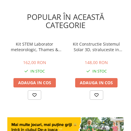
POPULAR ÎN ACEASTĂ
CATEGORIE
Kit STEM Laborator
Kit Constructie Sistemul
meteorologic, Thames &
Solar 3D, straluceste in
Kosmos
intuneric, 4M, +8 ani
162,00 RON
148,00 RON
162,00 RON
148,00 RON
IN STOC
IN STOC
ADAUGA IN COS
ADAUGA IN COS