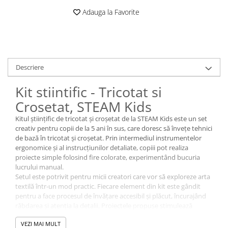
Adauga la Favorite
Descriere
Kit stiintific - Tricotat si
Crosetat, STEAM Kids
Kitul științific de tricotat și croșetat de la STEAM Kids este un set
creativ pentru copii de la 5 ani în sus, care doresc să învețe tehnici
de bază în tricotat și croșetat. Prin intermediul instrumentelor
ergonomice și al instrucțiunilor detaliate, copiii pot realiza
proiecte simple folosind fire colorate, experimentând bucuria
lucrului manual.
Setul este potrivit pentru micii creatori care vor să exploreze arta
textilă într-un mod practic. Fiecare element din kit este gândit
pentru a face procesul de învățare accesibil și plăcut, încurajând
răbdarea și atenția la detalii. Proiectele propuse stimulează
creativitatea, oferind ocazia de a realiza obiecte decorative sau
VEZI MAI MULT
mici accesorii.