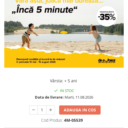
Jocuri geografie
Jocuri invatat limba engleza
Jocuri Origami
Jocuri si jucarii educative
Jocuri STEAM
Jucarii interactive
Jucarii muzicale
Jucării ȋndemânare
Masinute si trenulete
Vârsta
:
+ 5 ani
Roboti de jucarie
IN STOC
Data de livrare:
Marti, 11.08.2026
ADAUGA IN COS
Cod Produs:
4M-05539