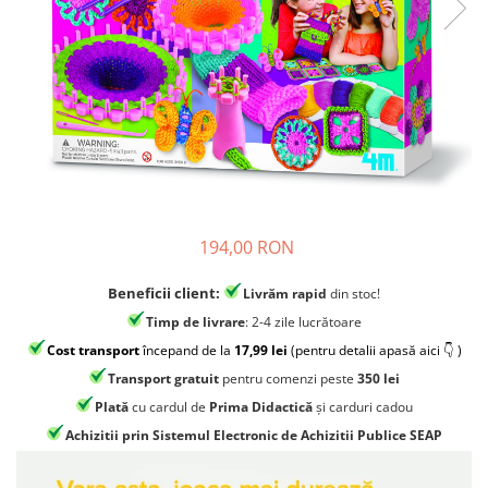
Jocuri experimente stiintifice
Carti metoda Montessori
Casute copii
Carti si culegeri cu exercitii
Jocuri de rol
Cărți educative pentru copii
Jocuri inteligenta si memorie
Casute papusi
Jocuri dezvoltare emotionala
Jucarii din lemn
194,00 RON
Jocuri si jucarii stiinta
Jucarii si jocuri Montessori
Beneficii client:
Livrăm rapid
din stoc!
Timp de livrare
: 2-4 zile lucrătoare
Jocuri de relaxare
Cost transport
începand de la
17,99 lei
(pentru detalii apasă aici 👇 )
Papusi Barbie
Transport gratuit
pentru comenzi peste
350 lei
Ceasuri copii
Plată
cu cardul de
Prima Didactică
și carduri cadou
Jocuri de cooperare
Achizitii prin Sistemul Electronic de Achizitii Publice SEAP
Jocuri dezvoltarea imaginatiei