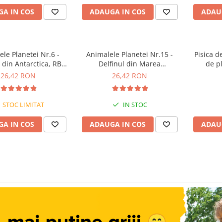
A IN COS
ADAUGA IN COS
ADAU
le Planetei Nr.6 -
Animalele Planetei Nr.15 -
Pisica d
 din Antarctica, RBA,
Delfinul din Marea
de p
18 luni+
Mediterana, RBA, 18 luni+
26,42 RON
26,42 RON
STOC LIMITAT
IN STOC
A IN COS
ADAUGA IN COS
ADAU