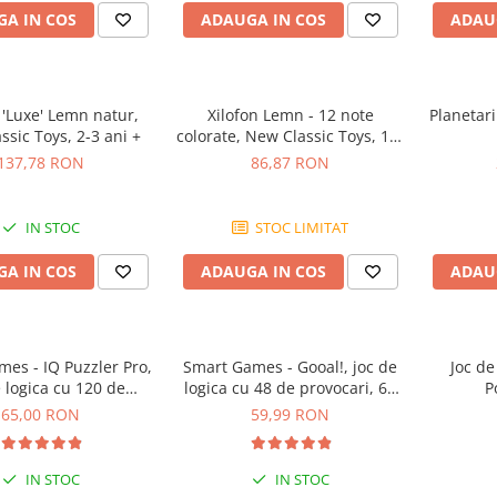
A IN COS
ADAUGA IN COS
ADAU
 'Luxe' Lemn natur,
Xilofon Lemn - 12 note
Planetar
sic Toys, 2-3 ani +
colorate, New Classic Toys, 1-2
ani +
137,78 RON
86,87 RON
IN STOC
STOC LIMITAT
A IN COS
ADAUGA IN COS
ADAU
es - IQ Puzzler Pro,
Smart Games - Gooal!, joc de
Joc de
e logica cu 120 de
logica cu 48 de provocari, 6+
P
ovocari, 6+ ani
ani
65,00 RON
59,99 RON
IN STOC
IN STOC