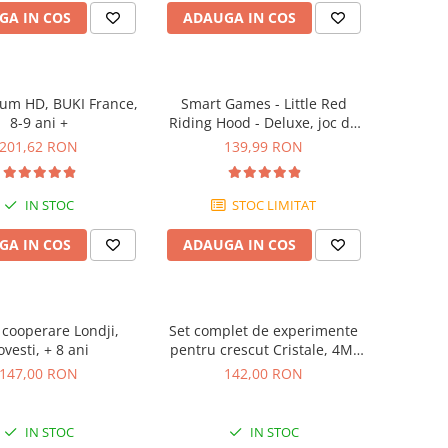
GA IN COS
ADAUGA IN COS
ium HD, BUKI France,
Smart Games - Little Red
8-9 ani +
Riding Hood - Deluxe, joc de
logica cu 48 de provocari, 4+
201,62 RON
139,99 RON
ani
IN STOC
STOC LIMITAT
GA IN COS
ADAUGA IN COS
 cooperare Londji,
Set complet de experimente
ovesti, + 8 ani
pentru crescut Cristale, 4M,
+10 ani
147,00 RON
142,00 RON
IN STOC
IN STOC