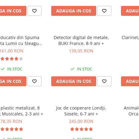
A IN COS
ADAUGA IN COS
ADAU
Educativ din Spuma
Detector digital de metale,
Clarinet
ta Lumii cu Steaguri
BUKI France, 8-9 ani +
le, Imagimake, 5 ani+
161,00 RON
139,05 RON
IN STOC
IN STOC
A IN COS
ADAUGA IN COS
ADAU
plastic metalizat, 8
Joc de cooperare Londji,
Animale
g Musicales, 2-3 ani +
Sosele, 6-7 ani +
Orca
78,35 RON
245,00 RON