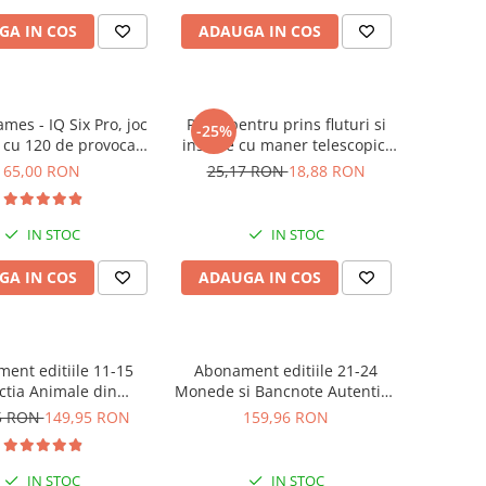
GA IN COS
ADAUGA IN COS
mes - IQ Six Pro, joc
Plasa pentru prins fluturi si
-25%
 cu 120 de provocari,
insecte cu maner telescopic,
8+ ani
Keycraft, +6 ani
65,00 RON
25,17 RON
18,88 RON
IN STOC
IN STOC
GA IN COS
ADAUGA IN COS
ent editiile 11-15
Abonament editiile 21-24
ctia Animale din
Monede si Bancnote Autentice
salbaticie
din toata lumea
5 RON
149,95 RON
159,96 RON
IN STOC
IN STOC