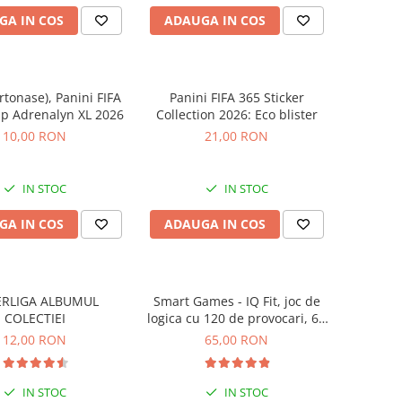
GA IN COS
ADAUGA IN COS
artonase), Panini FIFA
Panini FIFA 365 Sticker
p Adrenalyn XL 2026
Collection 2026: Eco blister
10,00 RON
21,00 RON
IN STOC
IN STOC
GA IN COS
ADAUGA IN COS
ERLIGA ALBUMUL
Smart Games - IQ Fit, joc de
COLECTIEI
logica cu 120 de provocari, 6+
ani
12,00 RON
65,00 RON
IN STOC
IN STOC