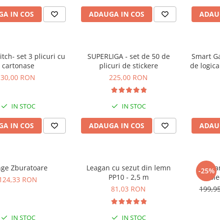
A IN COS
ADAUGA IN COS
ADAU
itch- set 3 plicuri cu
SUPERLIGA - set de 50 de
Smart Ga
cartonase
plicuri de stickere
de logica
30,00 RON
225,00 RON
IN STOC
IN STOC
A IN COS
ADAUGA IN COS
ADAU
ge Zburatoare
Leagan cu sezut din lemn
Abonam
-25%
PP10 - 2,5 m
Cole
124,33 RON
81,03 RON
199,9
IN STOC
IN STOC