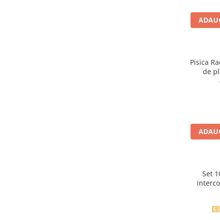
Figurine animale salbatice
ADAUG
Figurine dinozauri
Figurine Disney
Pisica Radgol
Carti pentru copii
de pl
Colectia invat sa citesc
Cărți de Crăciun
Carti dezvoltare emotionala
Carti parenting
ADAUG
Carti educative
Carti povesti ilustrate
Carti bebelusi
Set 1
interco
Carti de colorat
Carti de fictiune
Carti de povesti