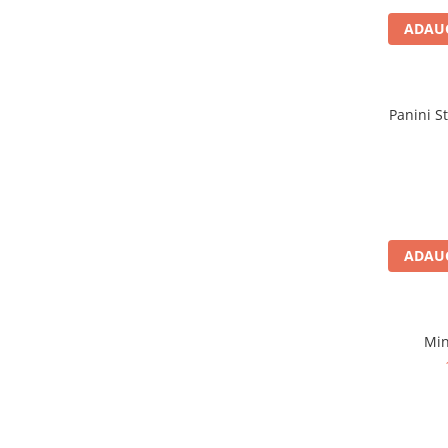
Jocuri de cooperare
ADAUG
Jocuri dezvoltarea imaginatiei
Jocuri geografie
Jocuri invatat limba engleza
Panini St
Jocuri Origami
Jocuri si jucarii educative
Jocuri STEAM
Jucarii interactive
Jucarii muzicale
ADAUG
Jucării ȋndemânare
Masinute si trenulete
Min
Roboti de jucarie
Jucarii bebelusi
Centre de activitati