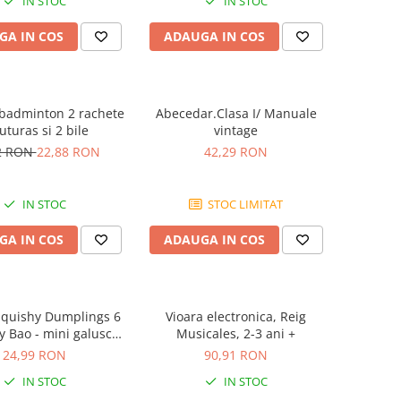
IN STOC
IN STOC
GA IN COS
ADAUGA IN COS
 badminton 2 rachete
Abecedar.Clasa I/ Manuale
luturas si 2 bile
vintage
2 RON
22,88 RON
42,29 RON
IN STOC
STOC LIMITAT
GA IN COS
ADAUGA IN COS
Squishy Dumplings 6
Vioara electronica, Reig
y Bao - mini galusca
Musicales, 2-3 ani +
norocoasa
24,99 RON
90,91 RON
IN STOC
IN STOC