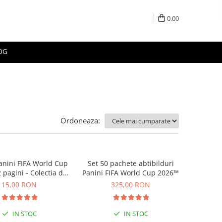
0,00
OG
Ordoneaza:
nini FIFA World Cup
Set 50 pachete abtibilduri
 pagini - Colectia de
Panini FIFA World Cup 2026™
abtibilduri
15,00 RON
325,00 RON
IN STOC
IN STOC