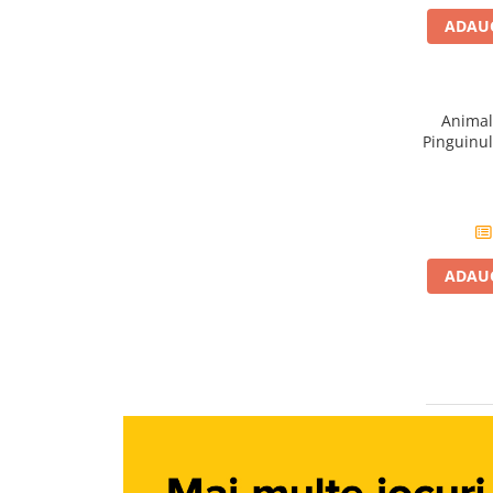
Jucarii diverse
ADAUG
Leagane
Locuri de joaca
Role si Skateboard
Animale
Tobogane
Pinguinul
Trambuline
Trotinete
Articole pentru colectionari
ADAUG
Monede si Bancnote Autentice din
toata lumea
24h Le Mans
Colectia Camaro vs Mustang
Colectia Nave Militare
Colectiile Panini
Formula 1 The Car Collection