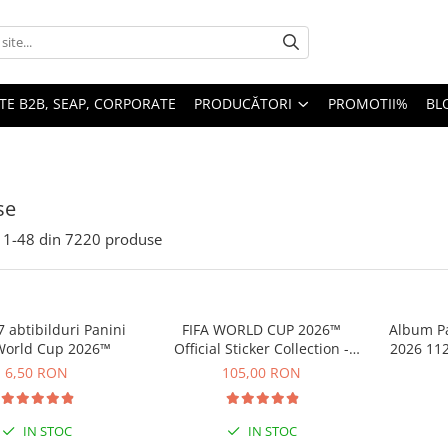
TE B2B, SEAP, CORPORATE
PRODUCĂTORI
PROMOTII%
BL
se
1-
48
din
7220
produse
7 abtibilduri Panini
FIFA WORLD CUP 2026™
Album Pa
World Cup 2026™
Official Sticker Collection -
2026 112
Update Set
6,50 RON
105,00 RON
IN STOC
IN STOC