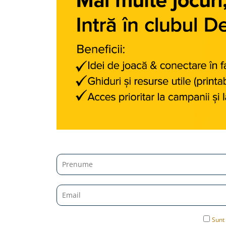
Micii colectionari
Animale din Salbaticie
Animalele Planetei
Castelul Medieval
Colectia Barbie Jocul de-a Moda
Colectia insecte din lumea
intreaga
Colectia Viata la Ferma
Vietuitoare din mari si oceane
Colectia Betterly
Pe urmele dinozaurilor
Camera copilului
Sunt 