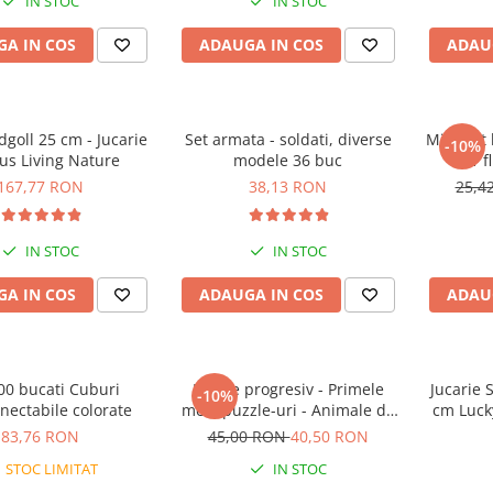
IN STOC
IN STOC
A IN COS
ADAUGA IN COS
ADAU
l 25 cm - Jucarie
Set armata - soldati, diverse
Mini Set
-10%
us Living Nature
modele 36 buc
1 f
167,77 RON
38,13 RON
25,4
IN STOC
IN STOC
A IN COS
ADAUGA IN COS
ADAU
00 bucati Cuburi
Puzzle progresiv - Primele
Jucarie 
-10%
nectabile colorate
mele puzzle-uri - Animale de
cm Luck
fermă, 21 piese, 2 ani+, Apli
83,76 RON
45,00 RON
40,50 RON
Kids
STOC LIMITAT
IN STOC