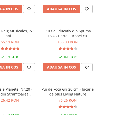
GA IN COS
ADAUGA IN COS
, Reig Musicales, 2-3
Puzzle Educativ din Spuma
ani +
EVA - Harta Europei cu
Steaguri si Capitale,
66,19 RON
105,00 RON
Imagimake, 5 ani+
IN STOC
IN STOC
GA IN COS
ADAUGA IN COS
le Planetei Nr.20 -
Pui de Foca Gri 20 cm - Jucarie
 din Stramtoarea
de plus Living Nature
Gibraltar
26,42 RON
76,26 RON