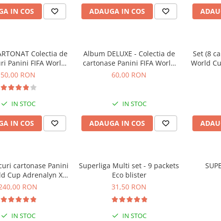
A IN COS
ADAUGA IN COS
ADAU
RTONAT Colectia de
Album DELUXE - Colectia de
Set (8 c
uri Panini FIFA World
cartonase Panini FIFA World
World Cu
Cup 2026
Cup Adrenalyn XL 2026
50,00 RON
60,00 RON
IN STOC
IN STOC
A IN COS
ADAUGA IN COS
ADAU
icuri cartonase Panini
Superliga Multi set - 9 packets
SUP
ld Cup Adrenalyn XL
Eco blister
2026
240,00 RON
31,50 RON
IN STOC
IN STOC