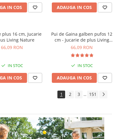
GA IN COS
ADAUGA IN COS
e plus 16 cm, Jucarie
Pui de Gaina galben pufos 12
lus Living Nature
cm - Jucarie de plus Living
Nature
66,09 RON
66,09 RON
IN STOC
IN STOC
GA IN COS
ADAUGA IN COS
1
2
3
151
...