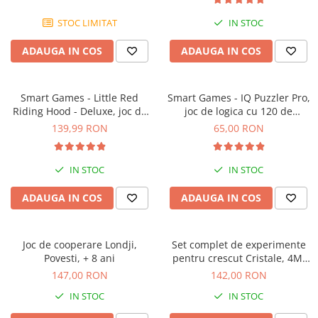
STOC LIMITAT
IN STOC
ADAUGA IN COS
ADAUGA IN COS
Smart Games - Little Red
Smart Games - IQ Puzzler Pro,
Riding Hood - Deluxe, joc de
joc de logica cu 120 de
logica cu 48 de provocari, 4+
provocari, 6+ ani
139,99 RON
65,00 RON
ani
IN STOC
IN STOC
ADAUGA IN COS
ADAUGA IN COS
Joc de cooperare Londji,
Set complet de experimente
Povesti, + 8 ani
pentru crescut Cristale, 4M,
+10 ani
147,00 RON
142,00 RON
IN STOC
IN STOC