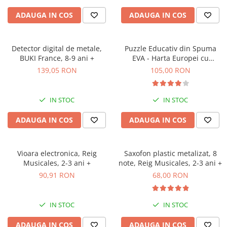
ADAUGA IN COS
ADAUGA IN COS
Detector digital de metale,
Puzzle Educativ din Spuma
BUKI France, 8-9 ani +
EVA - Harta Europei cu
Steaguri si Capitale,
139,05 RON
105,00 RON
Imagimake, 5 ani+
IN STOC
IN STOC
ADAUGA IN COS
ADAUGA IN COS
Vioara electronica, Reig
Saxofon plastic metalizat, 8
Musicales, 2-3 ani +
note, Reig Musicales, 2-3 ani +
90,91 RON
68,00 RON
IN STOC
IN STOC
ADAUGA IN COS
ADAUGA IN COS