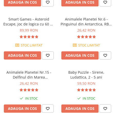
ADAUGA IN COS
ADAUGA IN COS
Smart Games - Asteroid
Animalele Planetei Nr.6 -
Escape, joc de logica cu 60 de
Pinguinul din Antarctica, RBA,
provocari, 8+ ani
18 luni+
89,99 RON
26,42 RON
STOC LIMITAT
STOC LIMITAT
ADAUGA IN COS
ADAUGA IN COS
Animalele Planetei Nr.15 -
Baby Puzzle - Sirene,
Delfinul din Marea
Ludattica, 2 - 5 ani
Mediterana, RBA, 18 luni+
26,42 RON
59,50 RON
IN STOC
IN STOC
ADAUGA IN COS
ADAUGA IN COS