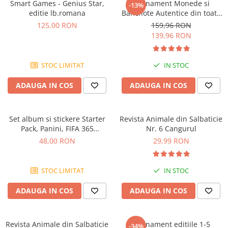
Smart Games - Genius Star,
Abonament Monede si
-13%
editie lb.romana
Bancnote Autentice din toata
lumea nr. 1 - 4
125,00 RON
159,96 RON
139,96 RON
STOC LIMITAT
IN STOC
ADAUGA IN COS
ADAUGA IN COS
Set album si stickere Starter
Revista Animale din Salbaticie
Pack, Panini, FIFA 365
Nr. 6 Cangurul
Adrenalyne 2025-2026
48,00 RON
29,99 RON
STOC LIMITAT
IN STOC
ADAUGA IN COS
ADAUGA IN COS
Revista Animale din Salbaticie
Abonament editiile 1-5
-34%