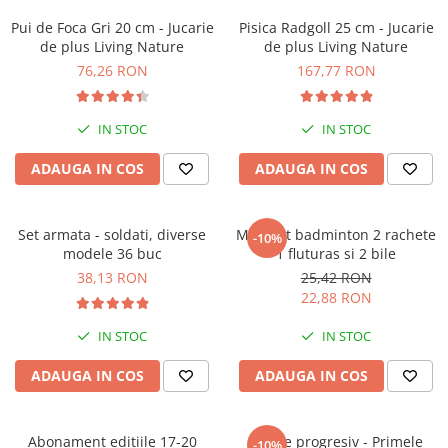
Pui de Foca Gri 20 cm - Jucarie
Pisica Radgoll 25 cm - Jucarie
de plus Living Nature
de plus Living Nature
76,26 RON
167,77 RON
IN STOC
IN STOC
ADAUGA IN COS
ADAUGA IN COS
Set armata - soldati, diverse
Mini Set badminton 2 rachete
-10%
modele 36 buc
1 fluturas si 2 bile
38,13 RON
25,42 RON
22,88 RON
IN STOC
IN STOC
ADAUGA IN COS
ADAUGA IN COS
Abonament editiile 17-20
Puzzle progresiv - Primele
-10%