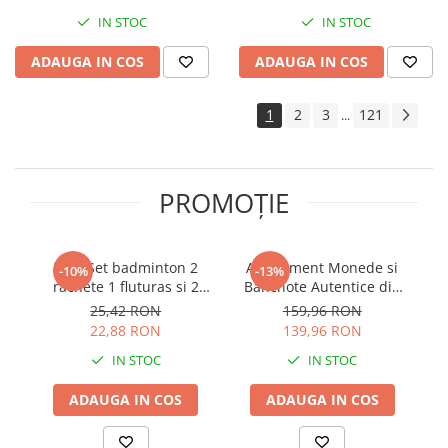
IN STOC
IN STOC
ADAUGA IN COS
ADAUGA IN COS
1
2
3
121
...
PROMOȚIE
Mini Set badminton 2
Abonament Monede si
-10%
-13%
rachete 1 fluturas si 2
Bancnote Autentice din
bile
toata lumea nr. 1 - 4
25,42 RON
159,96 RON
22,88 RON
139,96 RON
IN STOC
IN STOC
ADAUGA IN COS
ADAUGA IN COS