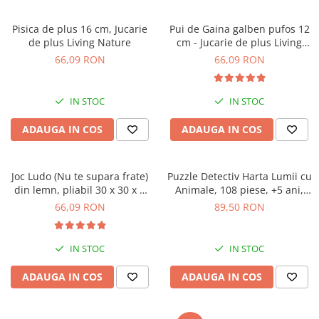
Pisica de plus 16 cm, Jucarie
Pui de Gaina galben pufos 12
de plus Living Nature
cm - Jucarie de plus Living
Nature
66,09 RON
66,09 RON
IN STOC
IN STOC
ADAUGA IN COS
ADAUGA IN COS
Joc Ludo (Nu te supara frate)
Puzzle Detectiv Harta Lumii cu
din lemn, pliabil 30 x 30 x 5
Animale, 108 piese, +5 ani,
cm
Ludattica
66,09 RON
89,50 RON
IN STOC
IN STOC
ADAUGA IN COS
ADAUGA IN COS