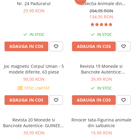
Nr. 24 Padurarul
Colectia Animale din
salbaticie
29,99 RON
204,95 RON
134,95 RON
IN STOC
IN STOC
ADAUGA IN COS
ADAUGA IN COS
Joc magnetic Corpul Uman - 5
Revista 19 Monede si
modele diferite, 63 piese
Bancnote Autentice:
SEYCHELLES
99,00 RON
39,99 RON
STOC LIMITAT
IN STOC
ADAUGA IN COS
ADAUGA IN COS
Revista 20 Monede si
Rinocer tata-Figurina animale
Bancnote Autentice: GUINEEA-
din salbaticie
BISSAU
39,99 RON
19,99 RON