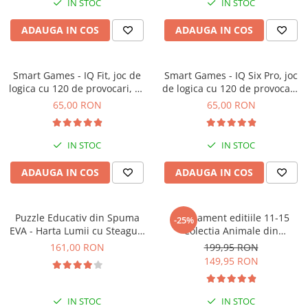
IN STOC
IN STOC
Jocuri geografie
Jocuri invatat limba engleza
ADAUGA IN COS
ADAUGA IN COS
Jocuri Origami
Jocuri si jucarii educative
Smart Games - IQ Fit, joc de
Smart Games - IQ Six Pro, joc
logica cu 120 de provocari, 6+
de logica cu 120 de provocari,
Jocuri STEAM
ani
8+ ani
65,00 RON
65,00 RON
Jucarii interactive
Jucarii muzicale
IN STOC
IN STOC
Jucării ȋndemânare
ADAUGA IN COS
ADAUGA IN COS
Masinute si trenulete
Roboti de jucarie
Puzzle Educativ din Spuma
Abonament editiile 11-15
-25%
EVA - Harta Lumii cu Steaguri
Colectia Animale din
si Capitale, Imagimake, 5 ani+
salbaticie
161,00 RON
199,95 RON
149,95 RON
IN STOC
IN STOC