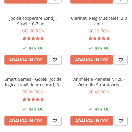
Joc de cooperare Londji,
Clarinet, Reig Musicales, 2-3
Sosele, 6-7 ani +
ani +
245,00 RON
66,19 RON
IN STOC
IN STOC
ADAUGA IN COS
ADAUGA IN COS
Smart Games - Gooal!, joc de
Animalele Planetei Nr.20 -
logica cu 48 de provocari, 6+
Orca din Stramtoarea
ani
Gibraltar
59,99 RON
26,42 RON
IN STOC
IN STOC
ADAUGA IN COS
ADAUGA IN COS