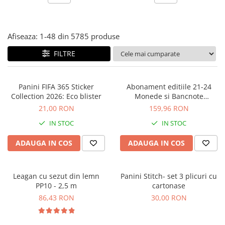
Jocuri experimente stiintifice
Carti metoda Montessori
Casute copii
Carti si culegeri cu exercitii
Afiseaza:
1-
48
din
5785
produse
Jocuri de rol
Cărți educative pentru copii
FILTRE
Jocuri inteligenta si memorie
Casute papusi
Panini FIFA 365 Sticker
Abonament editiile 21-24
Jocuri dezvoltare emotionala
Collection 2026: Eco blister
Monede si Bancnote
Jucarii din lemn
Autentice din toata lumea
21,00 RON
159,96 RON
Jocuri si jucarii stiinta
IN STOC
IN STOC
Jucarii si jocuri Montessori
ADAUGA IN COS
ADAUGA IN COS
Jocuri de relaxare
Papusi Barbie
Leagan cu sezut din lemn
Panini Stitch- set 3 plicuri cu
Ceasuri copii
PP10 - 2,5 m
cartonase
Jocuri de cooperare
86,43 RON
30,00 RON
Jocuri dezvoltarea imaginatiei