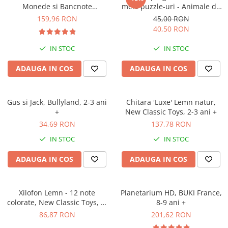
Monede si Bancnote
mele puzzle-uri - Animale de
Autentice din toata lumea
fermă, 21 piese, 2 ani+, Apli
159,96 RON
45,00 RON
Kids
40,50 RON
IN STOC
IN STOC
ADAUGA IN COS
ADAUGA IN COS
Gus si Jack, Bullyland, 2-3 ani
Chitara 'Luxe' Lemn natur,
+
New Classic Toys, 2-3 ani +
34,69 RON
137,78 RON
IN STOC
IN STOC
ADAUGA IN COS
ADAUGA IN COS
Xilofon Lemn - 12 note
Planetarium HD, BUKI France,
colorate, New Classic Toys, 1-
8-9 ani +
2 ani +
86,87 RON
201,62 RON