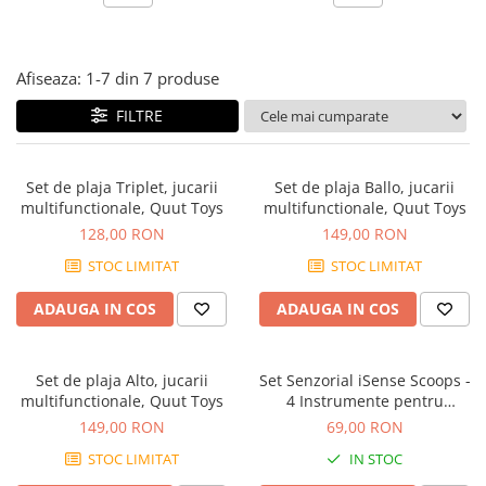
Jocuri experimente stiintifice
Carti metoda Montessori
Casute copii
Carti si culegeri cu exercitii
Afiseaza:
1-
7
din
7
produse
Jocuri de rol
Cărți educative pentru copii
FILTRE
Jocuri inteligenta si memorie
Casute papusi
Set de plaja Triplet, jucarii
Set de plaja Ballo, jucarii
Jocuri dezvoltare emotionala
multifunctionale, Quut Toys
multifunctionale, Quut Toys
Jucarii din lemn
128,00 RON
149,00 RON
Jocuri si jucarii stiinta
STOC LIMITAT
STOC LIMITAT
Jucarii si jocuri Montessori
ADAUGA IN COS
ADAUGA IN COS
Jocuri de relaxare
Papusi Barbie
Set de plaja Alto, jucarii
Set Senzorial iSense Scoops -
Ceasuri copii
multifunctionale, Quut Toys
4 Instrumente pentru
Turnare, Cernere si Explorare,
Jocuri de cooperare
149,00 RON
69,00 RON
18 Luni+
STOC LIMITAT
IN STOC
Jocuri dezvoltarea imaginatiei