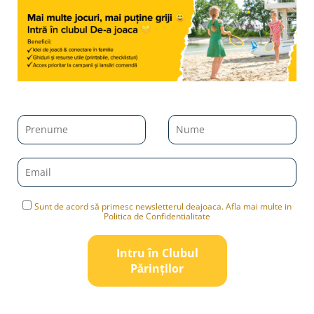
Sunt de acord să primesc newsletterul deajoaca. Afla mai multe in
Politica de Confidentialitate
Intru în Clubul
Pǎrinților