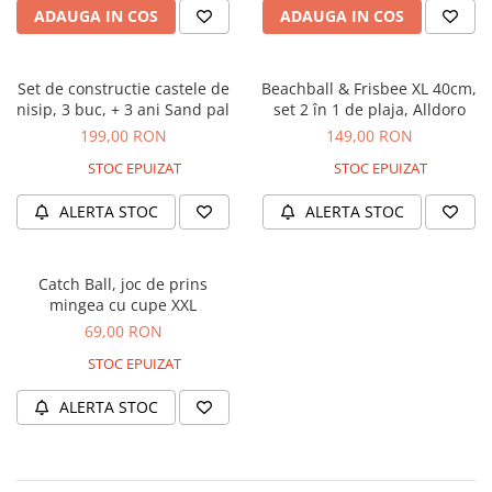
Jocuri geografie
ADAUGA IN COS
ADAUGA IN COS
Jocuri invatat limba engleza
Jocuri Origami
Set de constructie castele de
Beachball & Frisbee XL 40cm,
nisip, 3 buc, + 3 ani Sand pal
set 2 în 1 de plaja, Alldoro
Jocuri si jucarii educative
199,00 RON
149,00 RON
Jocuri STEAM
STOC EPUIZAT
STOC EPUIZAT
Jucarii interactive
ALERTA STOC
ALERTA STOC
Jucarii muzicale
Jucării ȋndemânare
Masinute si trenulete
Catch Ball, joc de prins
mingea cu cupe XXL
Roboti de jucarie
69,00 RON
STOC EPUIZAT
ALERTA STOC