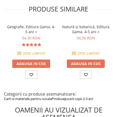
Include caiet detașabil cu litere pentru alfabet mobil
Potrivit pentru copii de 2-3 ani și pentru etapa de început a
PRODUSE SIMILARE
scrierii și citirii
Editura Gama
Se recomandă supravegherea unui adult în timpul utilizării,
pentru siguranța copilului.
Geografie, Editura Gama, 4-
Natură şi botanică, Editura
5 ani +
Gama, 4-5 ani +
34,30 RON
34,30 RON
STOC LIMITAT
STOC LIMITAT
ADAUGA IN COS
ADAUGA IN COS
Categorii cu produse asemanatoare:
Carti si materiale pentru scoala
Produse
Jucarii copii 2-3 ani
OAMENII AU VIZUALIZAT DE