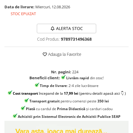
Jocuri geografie
Data de livrare:
Miercuri, 12.08.2026
Jocuri invatat limba engleza
STOC EPUIZAT
Jocuri Origami
ALERTA STOC
Jocuri si jucarii educative
Jocuri STEAM
Cod Produs:
9789731496368
Jucarii interactive
Adauga la Favorite
Jucarii muzicale
Jucării ȋndemânare
Nr. pagini:
224
Masinute si trenulete
Beneficii client:
Livrăm rapid
din stoc!
Roboti de jucarie
Timp de livrare
: 2-4 zile lucrătoare
Cost transport
începand de la
17,99 lei
(pentru detalii apasă aici 👇 )
Transport gratuit
pentru comenzi peste
350 lei
Plată
cu cardul de
Prima Didactică
și carduri cadou
Achizitii prin Sistemul Electronic de Achizitii Publice SEAP