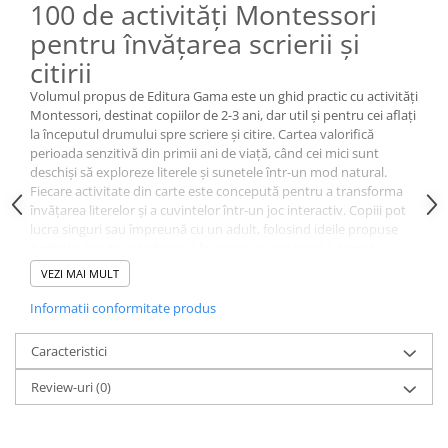
100 de activități Montessori
pentru învățarea scrierii și
citirii
Volumul propus de Editura Gama este un ghid practic cu activități
Montessori, destinat copiilor de 2-3 ani, dar util și pentru cei aflați
la începutul drumului spre scriere și citire. Cartea valorifică
perioada senzitivă din primii ani de viață, când cei mici sunt
deschiși să exploreze literele și sunetele într-un mod natural.
Fiecare activitate din carte este concepută pentru a transforma
învățarea literelor și a cuvintelor într-un joc interactiv. Copiii pot
lucra singuri sau împreună cu un adult, folosind ideile propuse
pentru a recunoaște litere, a le asocia cu sunete și a exersa
primele încercări de scriere. Metoda Montessori pune accent pe
VEZI MAI MULT
autonomie și pe descoperirea pas cu pas, astfel încât fiecare
exercițiu să fie adaptat ritmului copilului.
Informatii conformitate produs
Un element practic al volumului este caietul detașabil cu litere,
care permite crearea unui alfabet mobil. Acesta oferă ocazia de a
Caracteristici
manipula literele, de a forma cuvinte și de a exersa scrierea într-
un mod concret și atractiv.
Review-uri
(0)
Specificații
100 de activități inspirate din metoda Montessori