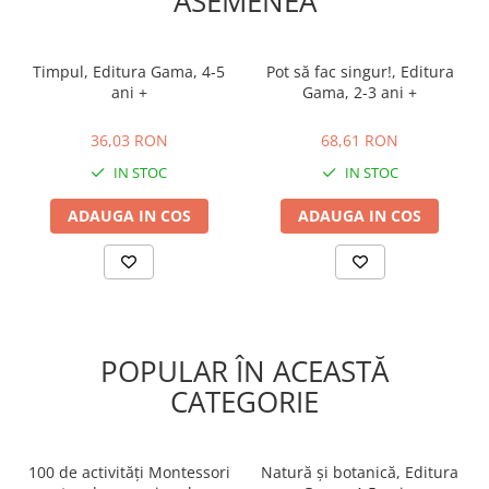
ASEMENEA
Timpul, Editura Gama, 4-5
Pot să fac singur!, Editura
ani +
Gama, 2-3 ani +
36,03 RON
68,61 RON
36,03 RON
68,61 RON
IN STOC
IN STOC
ADAUGA IN COS
ADAUGA IN COS
POPULAR ÎN ACEASTĂ
CATEGORIE
100 de activități Montessori
Natură şi botanică, Editura