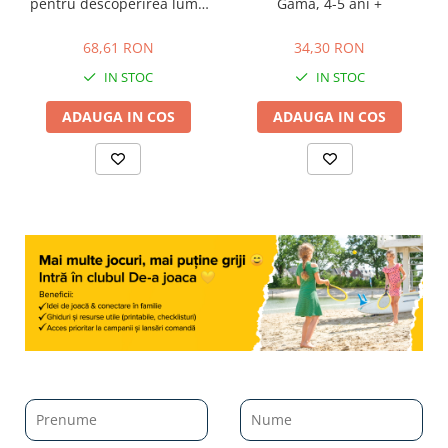
pentru descoperirea lumii
Gama, 4-5 ani +
înconjurătoare, Editura
68,61 RON
34,30 RON
Gama, 2-3 ani +
68,61 RON
34,30 RON
IN STOC
IN STOC
ADAUGA IN COS
ADAUGA IN COS