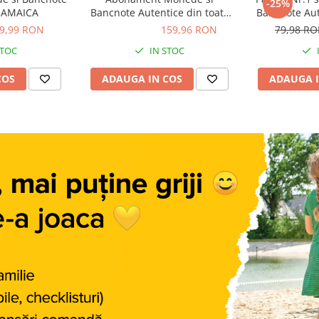
-25%
 JAMAICA
Bancnote Autentice din toata
Bancnote Aut
ancnote Autentice Nr. 16:
lumea nr. 9-12
L
9,99 RON
159,96 RON
159,96 RON
79,98 R
tile fascinante ale banilor din
STOC
IN STOC
COS
ADAUGA IN COS
ADAUGA I