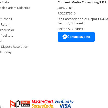
 Plata
Content Media Consulting S.R.L.
 de Cariera Didactica
J40/60/2010
RO26372016
eturnabil
Str. Cascadelor nr. 21 Depozit D4, 
Sector 6, Bucuresti
e Retur
Sector 6, Bucuresti
Produselor
fidelitate
Contacteaza-ne
AL
e Dispute Resolution
ck Friday
E-