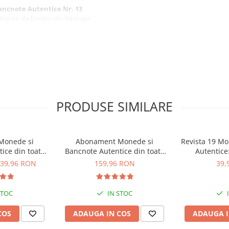
ancnote Autentice Nr. 13
cinante ale banilor din întreaga
NAM
ția "Monede și
tă lumea"
cnote Autentice Nr. 14:
PRODUSE SIMILARE
istoria acestei țări prin
Monede si
Abonament Monede si
Revista 19 Mo
ice din toata
Bancnote Autentice din toata
Autentice
 1 - 4
lumea nr. 9-12
39,96 RON
159,96 RON
39,
ancnote Autentice Nr. 14:
fascinante ale banilor din
STOC
IN STOC
ORRA
COS
ADAUGA IN COS
ADAUGA I
ția "Monede și