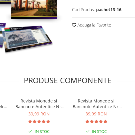
Cod Produs:
pachet13-16
Adauga la Favorite
PRODUSE COMPONENTE
Revista Monede si
Revista Monede si
Nr.
Bancnote Autentice Nr.
Bancnote Autentice Nr.
15: ANDORRA
16: MADAGASCAR
39,99 RON
39,99 RON
IN STOC
IN STOC