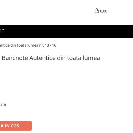
0,00
OG
ice din toata lumea nr. 13 - 16
Bancnote Autentice din toata lumea
oare
A IN COS