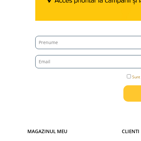
Jucarii diverse
Leagane
Locuri de joaca
Role si Skateboard
Tobogane
Trambuline
Trotinete
Articole pentru colectionari
Sunt 
Monede si Bancnote Autentice din
toata lumea
24h Le Mans
Colectia Camaro vs Mustang
Colectia Nave Militare
Colectiile Panini
MAGAZINUL MEU
CLIENTI
Formula 1 The Car Collection