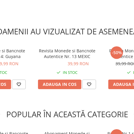
tă lumea"
cnote Autentice Nr. 15:
istoria acestei țări prin
OAMENII AU VIZUALIZAT DE ASEMENE
 si Bancnote
Revista Monede si Bancnote
Revista Mon
-50%
ancnote Autentice Nr. 15:
 4: Guyana
Autentice Nr. 13 MEXIC
Autentice 
 fascinante ale banilor din
Romania - 1 
9,99 RON
39,99 RON
39,99 RON
39,99 R
I
STOC
IN STOC
AGASCAR
COS
ADAUGA IN COS
ADAUGA I
ția "Monede și
tă lumea"
cnote Autentice Nr. 16:
POPULAR ÎN ACEASTĂ CATEGORIE
istoria acestei țări prin
e si Bancnote
Abonament Monede si
Pachet Nr.1 