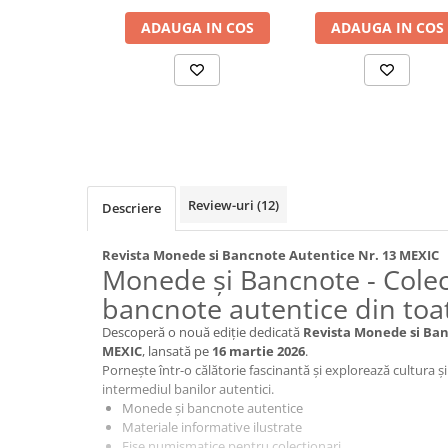
Jocuri de cooperare
ADAUGA IN COS
ADAUGA IN COS
Jocuri dezvoltarea imaginatiei
Jocuri geografie
Jocuri invatat limba engleza
Jocuri Origami
Jocuri si jucarii educative
Jocuri STEAM
Review-uri
(12)
Descriere
Jucarii interactive
Jucarii muzicale
Revista Monede si Bancnote Autentice Nr. 13 MEXIC
Monede și Bancnote - Colec
Jucării ȋndemânare
bancnote autentice din toa
Masinute si trenulete
Descoperă o nouă ediție dedicată
Revista Monede si Ban
Roboti de jucarie
MEXIC
, lansată pe
16 martie 2026
.
Pornește într-o călătorie fascinantă și explorează cultura și 
intermediul banilor autentici.
Jucarii bebelusi
Monede și bancnote autentice
Centre de activitati
Materiale informative ilustrate
Fișe numismatice pentru colecționari