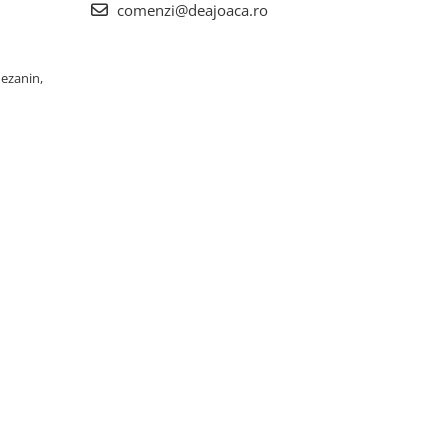
comenzi@deajoaca.ro
Mezanin,