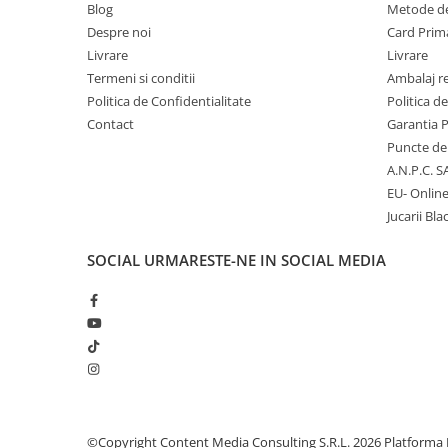
Blog
Metode de
Despre noi
Card Prima
Micii colectionari
Livrare
Livrare
Animale din Salbaticie
Termeni si conditii
Ambalaj r
Politica de Confidentialitate
Politica d
Animalele Planetei
Contact
Garantia 
Castelul Medieval
Puncte de 
Colectia Barbie Jocul de-a Moda
A.N.P.C. S
EU- Onlin
Colectia insecte din lumea
intreaga
Jucarii Bla
Colectia Viata la Ferma
SOCIAL
URMARESTE-NE IN SOCIAL MEDIA
Vietuitoare din mari si oceane
Colectia Betterly
Pe urmele dinozaurilor
Camera copilului
©Copyright Content Media Consulting S.R.L. 2026
Platforma 