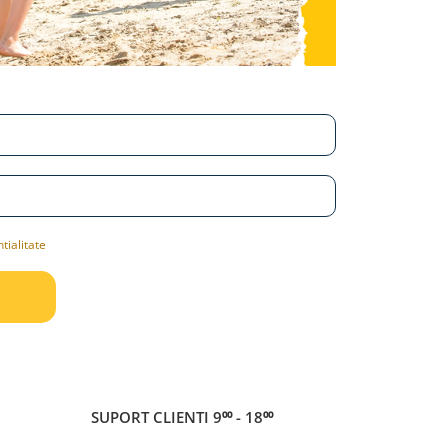
tialitate
SUPORT CLIENTI
9⁰⁰ - 18⁰⁰