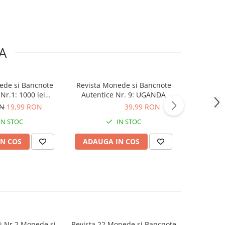
A
ede si Bancnote
Revista Monede si Bancnote
Revista 
Nr.1: 1000 lei
Autentice Nr. 9: UGANDA
Autenti
Penny si 10 Pence
ON
19,99 RON
39,99 RON
39,99 RON
39,99
rlanda
IN STOC
IN STOC
N COS
ADAUGA IN COS
ADAUG
si Nr.2 Monede si
Revista 22 Monede si Bancnote
Revista 