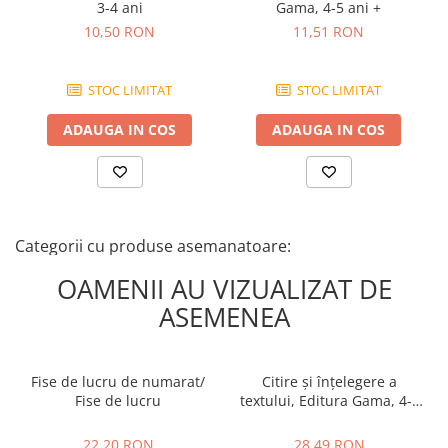
3-4 ani
Gama, 4-5 ani +
10,50 RON
11,51 RON
STOC LIMITAT
STOC LIMITAT
ADAUGA IN COS
ADAUGA IN COS
Categorii cu produse asemanatoare:
OAMENII AU VIZUALIZAT DE
ASEMENEA
Fise de lucru de numarat/
Citire și înțelegere a
Fise de lucru
textului, Editura Gama, 4-5
ani +
22,20 RON
28,49 RON
22,20 RON
28,49 RON