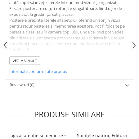
ajută copiii să învețe literele într-un mod vizual și organizat.
Fiecare poster are colțuri rotunjite și agățătoare, fiind ușor de
expus atât la grădiniță, cât și acasă.
Posterele prezintă literele alfabetului, oferind un sprijin vizual
pentru recunoașterea și memorarea acestora. Pot fi folosite pe
peretele clasei sau în camera copilului, unde cei mici pot vedea
zilnic literele și pot exersa pronunțarea sau scrierea lor. Designul
atractiv și practic ajută la crearea unui mediu educativ plăcut.
Specificații:
Set de postere cu alfabetul
VEZI MAI MULT
Colțuri rotunjite
Fiecare poster are agățătoare
Informatii conformitate produs
Review-uri
(0)
PRODUSE SIMILARE
Logică, atenție și memorie •
Științele naturii, Editura