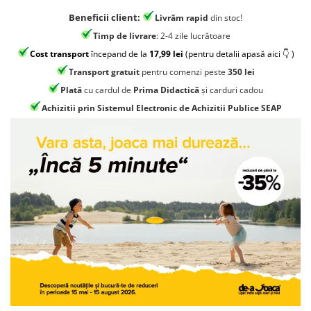
Jocuri geografie
Beneficii client:
Livrăm rapid
din stoc!
Jocuri invatat limba engleza
Timp de livrare
: 2-4 zile lucrătoare
Jocuri Origami
Cost transport
începand de la
17,99 lei
(pentru detalii apasă aici 👇 )
Jocuri si jucarii educative
Transport gratuit
pentru comenzi peste
350 lei
Plată
cu cardul de
Prima Didactică
și carduri cadou
Jocuri STEAM
Achizitii prin Sistemul Electronic de Achizitii Publice SEAP
Jucarii interactive
Jucarii muzicale
Jucării ȋndemânare
Masinute si trenulete
Roboti de jucarie