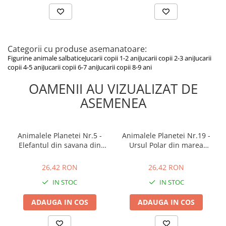
Categorii cu produse asemanatoare:
Figurine animale salbatice
Jucarii copii 1-2 ani
Jucarii copii 2-3 ani
Jucarii
copii 4-5 ani
Jucarii copii 6-7 ani
Jucarii copii 8-9 ani
OAMENII AU VIZUALIZAT DE
ASEMENEA
Animalele Planetei Nr.5 -
Animalele Planetei Nr.19 -
Elefantul din savana din
Ursul Polar din marea
Mozambic, RBA, 18 luni+
inghetata a Arcticii, RBA, 18
26,42 RON
26,42 RON
luni+
26,42 RON
26,42 RON
IN STOC
IN STOC
ADAUGA IN COS
ADAUGA IN COS