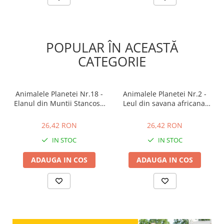
POPULAR ÎN ACEASTĂ
CATEGORIE
Animalele Planetei Nr.18 -
Animalele Planetei Nr.2 -
Elanul din Muntii Stancosi,
Leul din savana africana,
RBA, 18 luni+
RBA, 18 luni+
26,42 RON
26,42 RON
26,42 RON
26,42 RON
IN STOC
IN STOC
ADAUGA IN COS
ADAUGA IN COS