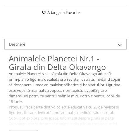
Adauga la Favorite
Descriere
Animalele Planetei Nr.1 -
Girafa din Delta Okavango
Animalele Planetei Nr.1 - Girafa din Delta Okavango aduce în
prim-plan o figurină detaliată și o revistă ilustrată, invitând copiii
să descopere lumea animalelor sălbatice și habitatul lor. Figurina
este vopsită manual cu vopsea non-toxică, lavabilă și are
dimensiuni potrivite pentru mâinile mici. Potrivit pentru copii de
18 luni+.
Produsul face parte dintr-o colecție educativă cu 25 de reviste și
figurine, fiecare dedicată unui animal și mediului său natural.
Copiii pot explora, prin joacă, informații despre girafă și Delta
Okavango, dar și despre alte animale din păduri tropicale, mări,
oceane sau savană. Revista conține ilustrații realiste și detalii