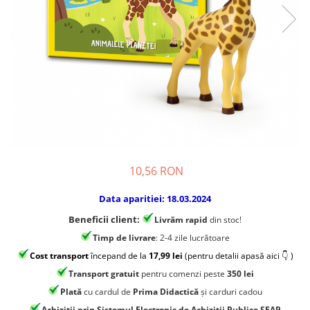
Jocuri experimente stiintifice
Carti metoda Montessori
Casute copii
Carti si culegeri cu exercitii
Jocuri de rol
Cărți educative pentru copii
Jocuri inteligenta si memorie
Casute papusi
Jocuri dezvoltare emotionala
Jucarii din lemn
Jocuri si jucarii stiinta
10,56 RON
Jucarii si jocuri Montessori
Data aparitiei: 18.03.2024
Jocuri de relaxare
Beneficii client:
Livrăm rapid
din stoc!
Papusi Barbie
Timp de livrare
: 2-4 zile lucrătoare
Ceasuri copii
Cost transport
începand de la
17,99 lei
(pentru detalii apasă aici 👇 )
Jocuri de cooperare
Transport gratuit
pentru comenzi peste
350 lei
Plată
cu cardul de
Prima Didactică
și carduri cadou
Jocuri dezvoltarea imaginatiei
Achizitii prin Sistemul Electronic de Achizitii Publice SEAP