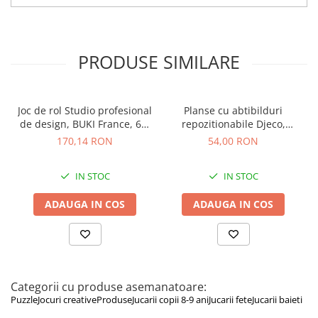
Specificații:
Vârstă recomandată: 8-9 ani
Număr piese puzzle: 224
Dimensiune puzzle final: 42 x 33 cm
PRODUSE SIMILARE
Material puzzle: carton gros
Set tempera cu 7 culori vibrante
Pensulă inclusă
Ramă pentru tablou: 15 x 20 cm
Joc de rol Studio profesional
Planse cu abtibilduri
Cărticică cu instrucțiuni pas cu pas
de design, BUKI France, 6-7
repozitionabile Djeco,
Dimensiuni produs: 21,0 x 27,0 x 10,0 cm
ani +
Invatam ce facem acasa, 1-2
170,14 RON
54,00 RON
ani +
IN STOC
IN STOC
ADAUGA IN COS
ADAUGA IN COS
Categorii cu produse asemanatoare:
Puzzle
Jocuri creative
Produse
Jucarii copii 8-9 ani
Jucarii fete
Jucarii baieti