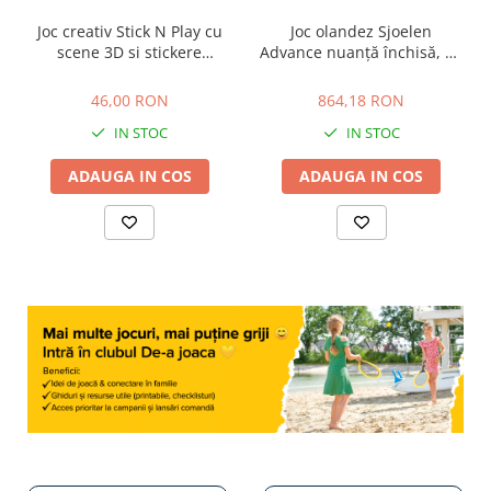
Joc creativ Stick N Play cu
Joc olandez Sjoelen
scene 3D si stickere
Advance nuanță închisă, cu
repozitionabile - Gradina
30 de piese de joc Ø52 mm.
46,00 RON
864,18 RON
Secreta, + 3 ani
Dimensiuni 200 x 40,8 x 4
46,00 RON
864,18 RON
cm
IN STOC
IN STOC
ADAUGA IN COS
ADAUGA IN COS