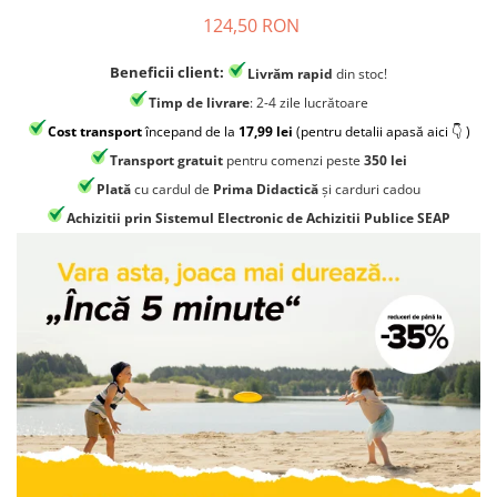
Jocuri geografie
124,50 RON
Jocuri invatat limba engleza
Beneficii client:
Livrăm rapid
din stoc!
Jocuri Origami
Timp de livrare
: 2-4 zile lucrătoare
Jocuri si jucarii educative
Cost transport
începand de la
17,99 lei
(pentru detalii apasă aici 👇 )
Jocuri STEAM
Transport gratuit
pentru comenzi peste
350 lei
Jucarii interactive
Plată
cu cardul de
Prima Didactică
și carduri cadou
Jucarii muzicale
Achizitii prin Sistemul Electronic de Achizitii Publice SEAP
Jucării ȋndemânare
Masinute si trenulete
Roboti de jucarie