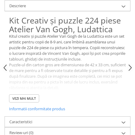
Descriere
Kit Creativ și puzzle 224 piese
Atelier Van Gogh, Ludattica
Kitul creativ și puzzle Atelier Van Gogh de la Ludattica este un set
artistic pentru copii de 8-9 ani, care îmbină asamblarea unui
puzzle de 224 de piese cu pictura în tempera. Copiii reconstruiesc
o lucrare inspirată de Vincent Van Gogh, apoi își pot crea propriile
tablouri, ghidați de instrucțiunile incluse.
Puzzle-ul din carton gros are dimensiunea de 42 x 33 cm, suficient
de mare pentru a fi observate toate detaliile și pentru a fi expus
după finalizare. După ce imaginea este completă, cei mici se pot
inspira din ea pentru a picta în setul de lucru inclus, exersând
răbdarea și atenția la detalii.
Setul conține 7 culori tempera și o pensulă, astfel încât copilul
VEZI MAI MULT
poate experimenta amestecuri de culori și linii fine, apropiindu-se
de stilul lui Van Gogh într-un mod accesibil. Rama pentru tablou,
Informatii conformitate produs
de 15 x 20 cm, permite valorificarea unei lucrări preferate, fie că
este un desen liber sau o reinterpretare a capodoperelor
Caracteristici
celebrului pictor.
Cutia are dimensiunile 21,0 x 27,0 x 10,0 cm, fiind ușor de așezat
Review-uri
(0)
pe raft sau de luat în vacanță ori la bunici.