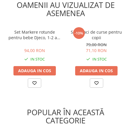
OAMENII AU VIZUALIZAT DE
ASEMENEA
Set Markere rotunde
Set 4 saci de curse pentru
-10%
pentru bebe Djeco, 1-2 ani
copii
+
94,00 RON
79,00 RON
94,00 RON
71,10 RON
IN STOC
IN STOC
ADAUGA IN COS
ADAUGA IN COS
POPULAR ÎN ACEASTĂ
CATEGORIE