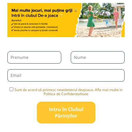
Sunt de acord să primesc newsletterul deajoaca. Afla mai multe in
Politica de Confidentialitate
Intru în Clubul
Pǎrinților