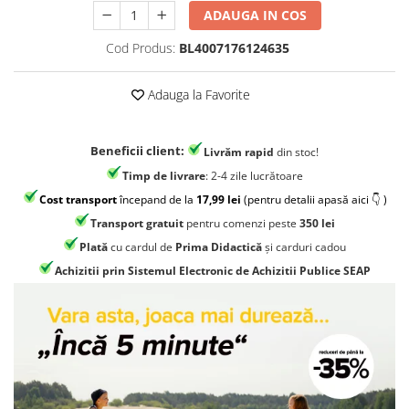
Jocuri geografie
ADAUGA IN COS
Jocuri invatat limba engleza
Cod Produs:
BL4007176124635
Jocuri Origami
Jocuri si jucarii educative
Adauga la Favorite
Jocuri STEAM
Jucarii interactive
Beneficii client:
Livrăm rapid
din stoc!
Timp de livrare
: 2-4 zile lucrătoare
Jucarii muzicale
Cost transport
începand de la
17,99 lei
(pentru detalii apasă aici 👇 )
Jucării ȋndemânare
Transport gratuit
pentru comenzi peste
350 lei
Masinute si trenulete
Plată
cu cardul de
Prima Didactică
și carduri cadou
Roboti de jucarie
Achizitii prin Sistemul Electronic de Achizitii Publice SEAP