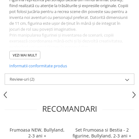
fiind realizată cu atenție la trăsăturile și expresiile originale. Copiii
pot folosi jucăria pentru a recrea scene din poveste sau pentru a
inventa noi aventuri cu personajul preferat. Datorită dimensiunii
de 11 cm, figurina este ușor de ținut în mână și de integrat în
jocuri de rol sau povești imaginative.
Prin manipularea figurinei și inventarea de scenarii, copiii
exersează coordonarea mână-ochi și își dezvoltă creativitatea,
explorând universul Disney în propriul ritm.
Specificații:
VEZI MAI MULT
Figurină Bestia inspirată din „Frumoasa și Bestia”
Înălțime: 11 cm
Informatii conformitate produs
Materiale non-toxice și durabile
Brand: Bullyland
Review-uri
(2)
RECOMANDARI
Frumoasa NEW, Bullyland,
Set Frumoasa si Bestia - 2
2-3 ani +
figurine, Bullyland, 2-3 ani +