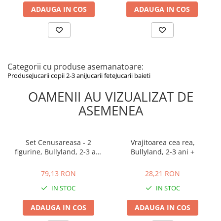
ADAUGA IN COS
ADAUGA IN COS
Categorii cu produse asemanatoare:
Produse
Jucarii copii 2-3 ani
Jucarii fete
Jucarii baieti
OAMENII AU VIZUALIZAT DE
ASEMENEA
Set Cenusareasa - 2
Vrajitoarea cea rea,
figurine, Bullyland, 2-3 ani
Bullyland, 2-3 ani +
+
79,13 RON
28,21 RON
79,13 RON
28,21 RON
IN STOC
IN STOC
ADAUGA IN COS
ADAUGA IN COS