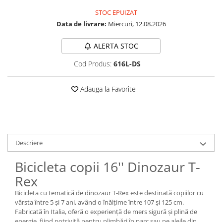
STOC EPUIZAT
Data de livrare:
Miercuri, 12.08.2026
ALERTA STOC
Cod Produs:
616L-DS
Adauga la Favorite
Descriere
Bicicleta copii 16'' Dinozaur T-
Rex
Bicicleta cu tematică de dinozaur T-Rex este destinată copiilor cu
vârsta între 5 și 7 ani, având o înălțime între 107 și 125 cm.
Fabricată în Italia, oferă o experiență de mers sigură și plină de
energie, fiind potrivită pentru plimbări în parc sau pe aleile din