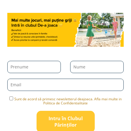
Sunt de acord să primesc newsletterul deajoaca. Afla mai multe in
Politica de Confidentialitate
Intru în Clubul
Pǎrinților