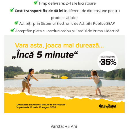
Jocuri geografie
Timp de livrare: 2-4 zile lucrătoare
Cost transport fix de 40 lei
indiferent de dimensiune pentru
Jocuri invatat limba engleza
produse atipice.
Jocuri Origami
Achiziții prin Sistemul Electronic de Achizitii Publice SEAP
Jocuri si jucarii educative
Acceptăm plata cu carduri cadou și Cardul de Prima Didactică
Jocuri STEAM
Jucarii interactive
Jucarii muzicale
Jucării ȋndemânare
Masinute si trenulete
Roboti de jucarie
Vârsta
:
+5 Ani