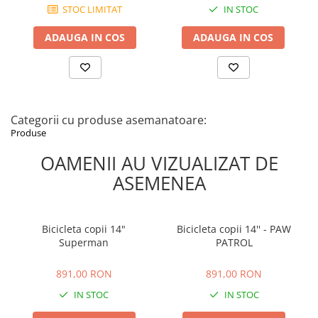
STOC LIMITAT
IN STOC
supravegherea copilului în timpul utilizării. Bicicleta nu este
destinată utilizării în trafic și trebuie asamblată complet de către
ADAUGA IN COS
ADAUGA IN COS
un adult înainte de folosire.
Categorii cu produse asemanatoare:
Produse
OAMENII AU VIZUALIZAT DE
ASEMENEA
Bicicleta copii 14"
Bicicleta copii 14'' - PAW
Superman
PATROL
891,00 RON
891,00 RON
891,00 RON
891,00 RON
IN STOC
IN STOC