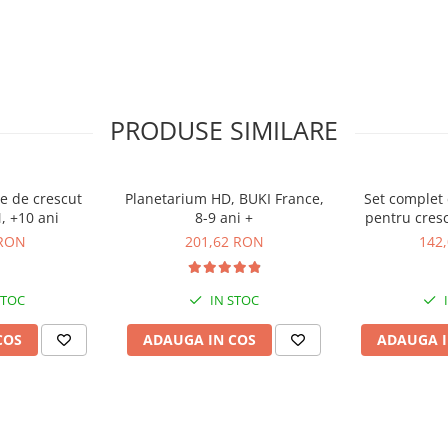
gere
PRODUSE SIMILARE
e de crescut
Planetarium HD, BUKI France,
Set complet
, +10 ani
8-9 ani +
pentru cresc
+1
 RON
201,62 RON
142
STOC
IN STOC
COS
ADAUGA IN COS
ADAUGA I