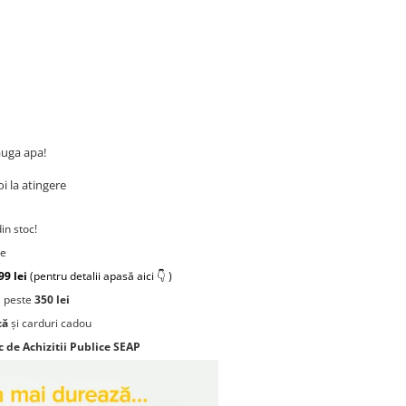
auga apa!
i la atingere
din stoc!
re
99 lei
(pentru detalii apasă aici 👇 )
 peste
350 lei
că
și carduri cadou
c de Achizitii Publice SEAP