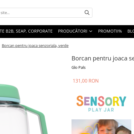
TE B2B, SEAP, CORPORATE
PRODUCĂTORI
PROMOTII%
BL
/
Borcan pentru joaca senzoriala, verde
Borcan pentru joaca se
Glo Pals
131,00 RON