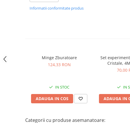
Dimensiuni: 22 x 16 x 11 cm
Figurine animale salbatice
Capac cu sistem de siguranță pentru copii
Informatii conformitate produs
Manere moi la atingere
Figurine dinozauri
Ciclu automat de 9 culori, schimbare manuală prin atin
Figurine Disney
Funcționează cu 3 baterii AAA (neincluse)
Carti pentru copii
Colectia invat sa citesc
Cărți de Crăciun
Minge Zburatoare
Set experiment
Cristale, 4M
Carti dezvoltare emotionala
124,33 RON
70,00
Carti parenting
Carti educative
IN STOC
IN 
Carti povesti ilustrate
ADAUGA IN COS
ADAUGA IN 
Carti bebelusi
Carti de colorat
Carti de fictiune
Categorii cu produse asemanatoare:
Carti de povesti