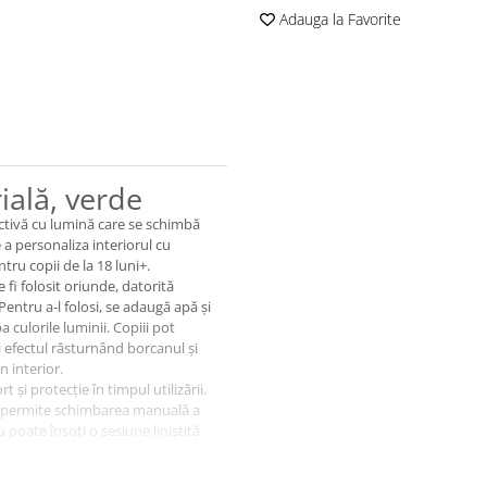
Adauga la Favorite
ială, verde
ctivă cu lumină care se schimbă
e a personaliza interiorul cu
ntru copii de la 18 luni+.
 fi folosit oriunde, datorită
Pentru a-l folosi, se adaugă apă și
 culorile luminii. Copiii pot
i efectul răsturnând borcanul și
n interior.
și protecție în timpul utilizării.
za permite schimbarea manuală a
 poate însoți o sesiune liniștită