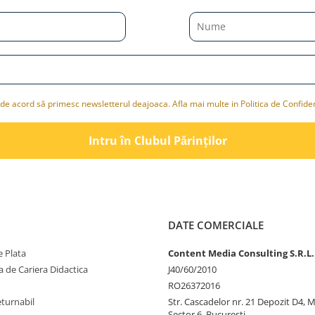
de acord să primesc newsletterul deajoaca. Afla mai multe in Politica de Confiden
Intru în Clubul Pǎrinților
DATE COMERCIALE
 Plata
Content Media Consulting S.R.L.
 de Cariera Didactica
J40/60/2010
RO26372016
eturnabil
Str. Cascadelor nr. 21 Depozit D4, 
Sector 6, Bucuresti