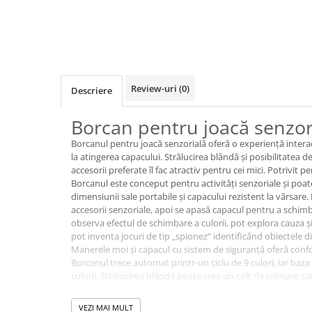
Plusuri bebelusi
Carti senzoriale bebelusi
Jucarii de sortare
Cuburi din lemn
Jucarii de tras si impins
Review-uri
(0)
Descriere
Jucarii zornaitoare
Borcan pentru joacă senzor
Puzzle bebelusi
Borcanul pentru joacă senzorială oferă o experiență intera
la atingerea capacului. Strălucirea blândă și posibilitatea d
Plusuri
accesorii preferate îl fac atractiv pentru cei mici. Potrivit pe
Borcanul este conceput pentru activități senzoriale și poate
Animale de plus
dimensiunii sale portabile și capacului rezistent la vărsare. 
Pasari de plus
accesorii senzoriale, apoi se apasă capacul pentru a schimba
observa efectul de schimbare a culorii, pot explora cauza ș
pot inventa jocuri de tip „spionez” identificând obiectele di
Figurine
Manerele moi și capacul cu sistem de siguranță oferă confort 
Animale marine
Borcanul trece automat printr-un ciclu de 9 culori, iar ba
culorii. Strălucirea blândă poate crea un colț de calmare sau
Pusculite
de lectură.
Specificații:
Figurine animale domestice
VEZI MAI MULT