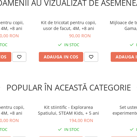
OAMENII AU VIZUALIZAT DE ASEMENE
entru copii,
Kit de tricotat pentru copii,
Mijloace de t
 4M, +8 ani
usor de facut, 4M, +8 ani
Gama,
0,00 RON
90,00 RON
90,00 RON
34,30 R
STOC
IN STOC
COS
ADAUGA IN COS
ADAUGA I
POPULAR ÎN ACEASTĂ CATEGORIE
pentru copii,
Kit stiintific - Explorarea
Set uste
 4M, +8 ani
Spatiului, STEAM Kids, + 5 ani
experimente
Learning Res
0,00 RON
194,00 RON
194,00 RON
107,00 R
STOC
IN STOC