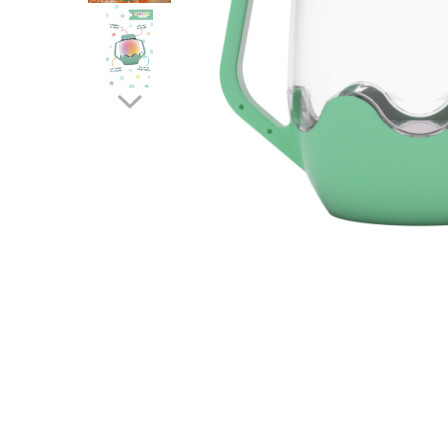
Cuburi de construit
Jocuri creative
Jocuri experimente stiintifice
Casute copii
Jocuri de rol
Jocuri inteligenta si memorie
Casute papusi
Jocuri dezvoltare emotionala
Jucarii din lemn
Jocuri si jucarii stiinta
Jucarii si jocuri Montessori
Jocuri de relaxare
Papusi Barbie
Ceasuri copii