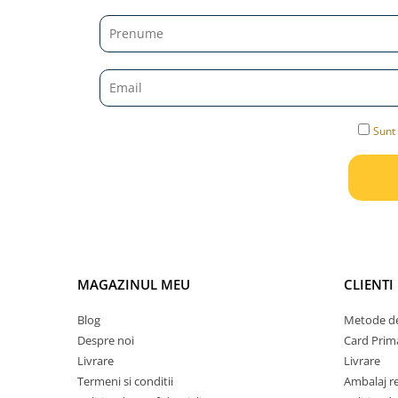
Micii colectionari
Animale din Salbaticie
Animalele Planetei
Castelul Medieval
Sunt 
Colectia Barbie Jocul de-a Moda
Colectia insecte din lumea
intreaga
Colectia Viata la Ferma
Vietuitoare din mari si oceane
Colectia Betterly
MAGAZINUL MEU
CLIENTI
Pe urmele dinozaurilor
Blog
Metode de
Despre noi
Card Prima
Camera copilului
Livrare
Livrare
Termeni si conditii
Ambalaj r