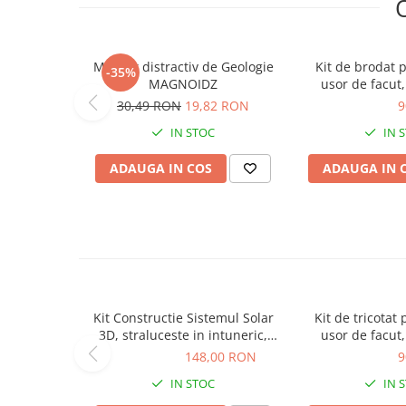
Carti dezvoltare personala
Carti invatare limbi straine
Mini kit distractiv de Geologie
Kit de brodat p
-35%
Carti metoda Montessori
MAGNOIDZ
usor de facut,
Carti si culegeri cu exercitii
30,49 RON
19,82 RON
90,00 RON
9
Cărți educative pentru copii
IN STOC
IN 
ADAUGA IN COS
ADAUGA IN 
Gradinita si scoala
Ghiozdane si accesorii
Jocuri si jucarii educative
Papetarie si Rechizite
Carti si materiale pentru scoala
Kit Constructie Sistemul Solar
Kit de tricotat 
Jucarii de exterior
3D, straluceste in intuneric,
usor de facut,
4M, +8 ani
Vehicule
148,00 RON
148,00 RON
90,00 RON
9
Biciclete pentru copii
IN STOC
IN 