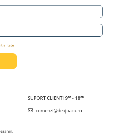
tialitate
SUPORT CLIENTI
9⁰⁰ - 18⁰⁰
comenzi@deajoaca.ro
Mezanin,