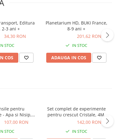
A
ransport, Editura
Planetarium HD, BUKI France,
Set u
 2-3 ani +
8-9 ani +
experime
Learning 
ON
34,30 RON
201,62 RON
201,62 RON
107,00
IN STOC
IN STOC
N COS
ADAUGA IN COS
ADAUG
nsile pentru
Set complet de experimente
Kit de b
 - Apa si Nisip,
pentru crescut Cristale, 4M,
usor de
ources, 2-3 ani +
+10 ani
ON
107,00 RON
142,00 RON
142,00 RON
90,00
IN STOC
IN STOC