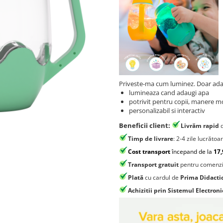
Priveste-ma cum luminez. Doar ad
lumineaza cand adaugi apa
potrivit pentru copii, manere mo
personalizabil si interactiv
Beneficii client:
Livrăm rapid
Timp de livrare
: 2-4 zile lucrătoa
Cost transport
începand de la
17,
Transport gratuit
pentru comenzi
Plată
cu cardul de
Prima Didacti
Achizitii prin Sistemul Electroni