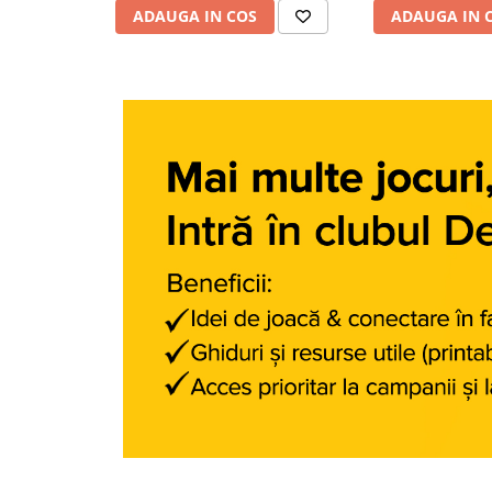
Jucarii diverse
ADAUGA IN COS
ADAUGA IN 
Leagane
Locuri de joaca
Role si Skateboard
Tobogane
Trambuline
Trotinete
Articole pentru colectionari
Monede si Bancnote Autentice din
toata lumea
24h Le Mans
Colectia Camaro vs Mustang
Colectia Nave Militare
Colectiile Panini
Formula 1 The Car Collection