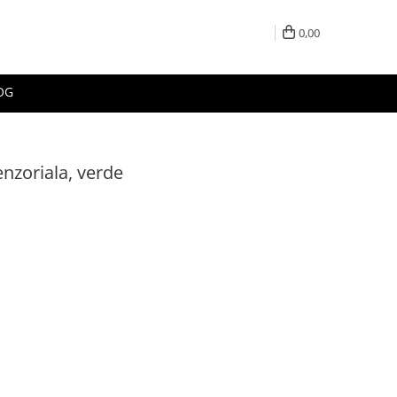
0,00
OG
nzoriala, verde