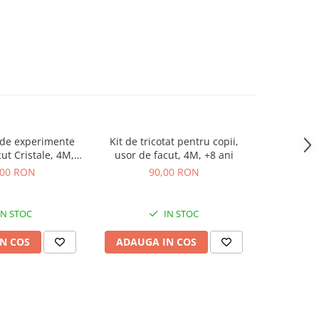
 de experimente
Kit de tricotat pentru copii,
Joc magne
ut Cristale, 4M,
usor de facut, 4M, +8 ani
modele d
0 ani
,00 RON
90,00 RON
IN STOC
IN STOC
N COS
ADAUGA IN COS
ADAUG