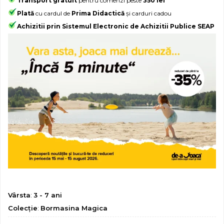
Transport gratuit
pentru comenzi peste
350 lei
Jocuri geografie
Plată
cu cardul de
Prima Didactică
și carduri cadou
Jocuri invatat limba engleza
Achizitii prin Sistemul Electronic de Achizitii Publice SEAP
Jocuri Origami
Jocuri si jucarii educative
Jocuri STEAM
Jucarii interactive
Jucarii muzicale
Jucării ȋndemânare
Masinute si trenulete
Roboti de jucarie
Vârsta
:
3 - 7 ani
Colecţie
:
Bormasina Magica