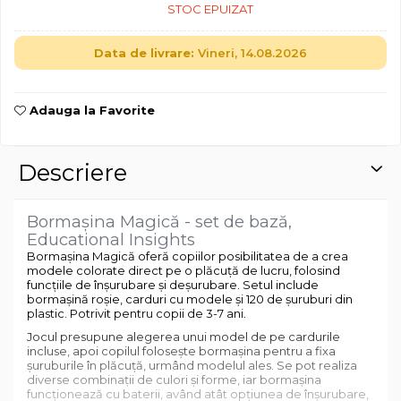
STOC EPUIZAT
Data de livrare:
Vineri, 14.08.2026
Adauga la Favorite
Descriere
Bormașina Magică - set de bază,
Educational Insights
Bormașina Magică oferă copiilor posibilitatea de a crea
modele colorate direct pe o plăcuță de lucru, folosind
funcțiile de înșurubare și deșurubare. Setul include
bormașină roșie, carduri cu modele și 120 de șuruburi din
plastic. Potrivit pentru copii de 3-7 ani.
Jocul presupune alegerea unui model de pe cardurile
incluse, apoi copilul folosește bormașina pentru a fixa
șuruburile în plăcuță, urmând modelul ales. Se pot realiza
diverse combinații de culori și forme, iar bormașina
funcționează cu baterii, având atât opțiunea de înșurubare,