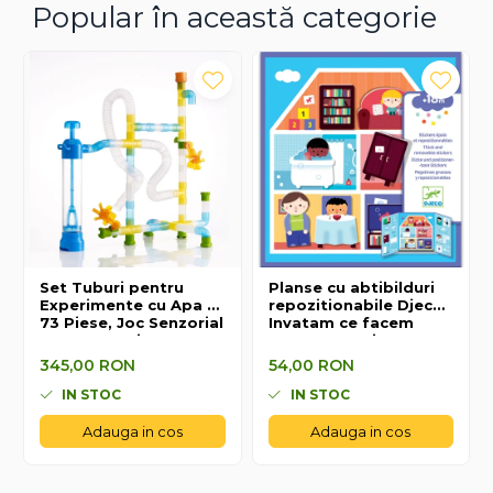
Popular în această categorie
Set Tuburi pentru
Planse cu abtibilduri
Experimente cu Apa -
repozitionabile Djeco,
73 Piese, Joc Senzorial
Invatam ce facem
STEM, 3+ Ani
acasa, 1-2 ani +
345,00 RON
54,00 RON
345,00 RON
54,00 RON
IN STOC
IN STOC
Adauga in cos
Adauga in cos