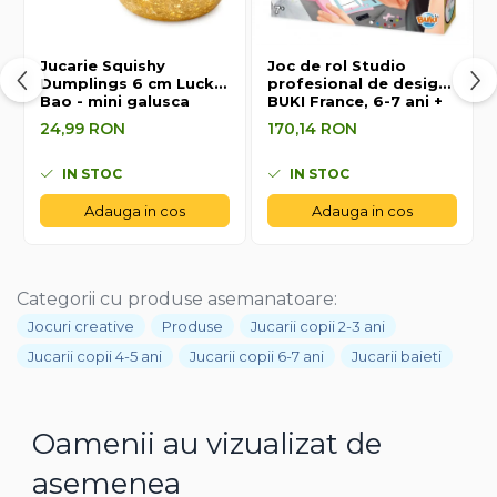
Jucarie Squishy
Joc de rol Studio
Dumplings 6 cm Lucky
profesional de design,
Bao - mini galusca
BUKI France, 6-7 ani +
norocoasa
24,99 RON
170,14 RON
IN STOC
IN STOC
Adauga in cos
Adauga in cos
Categorii cu produse asemanatoare:
Jocuri creative
Produse
Jucarii copii 2-3 ani
Jucarii copii 4-5 ani
Jucarii copii 6-7 ani
Jucarii baieti
Oamenii au vizualizat de
asemenea