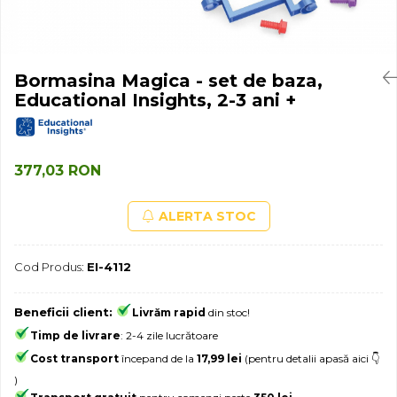
Jocuri experimente stiintifice
Carti metoda Montessori
Casute copii
Carti si culegeri cu exercitii
Jocuri de rol
Cărți educative pentru copii
Bormasina Magica - set de baza,
Educational Insights, 2-3 ani +
Jocuri inteligenta si memorie
Casute papusi
Jocuri dezvoltare emotionala
377,03 RON
Jucarii din lemn
Jocuri si jucarii stiinta
ALERTA STOC
Jucarii si jocuri Montessori
Jocuri de relaxare
Cod Produs:
EI-4112
Papusi Barbie
Beneficii client:
Livrăm rapid
din stoc!
Ceasuri copii
Timp de livrare
: 2-4 zile lucrătoare
Jocuri de cooperare
Cost transport
începand de la
17,99 lei
(pentru detalii apasă aici 👇
Jocuri dezvoltarea imaginatiei
)