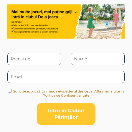
Sunt de acord să primesc newsletterul deajoaca. Afla mai multe in
Politica de Confidentialitate
Intru în Clubul
Pǎrinților