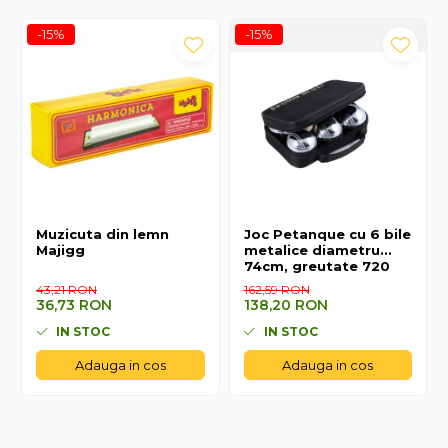
-15%
-15%
Muzicuta din lemn
Joc Petanque cu 6 bile
Majigg
metalice diametru
74cm, greutate 720
gr. , geanta
43,21 RON
162,59 RON
depozitare
36,73 RON
138,20 RON
IN STOC
IN STOC
Adauga in cos
Adauga in cos