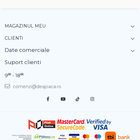
MAGAZINUL MEU
CLIENTI
Date comerciale
Suport clienti
9⁰⁰ - 18⁰⁰
comenzi@deajoaca.ro