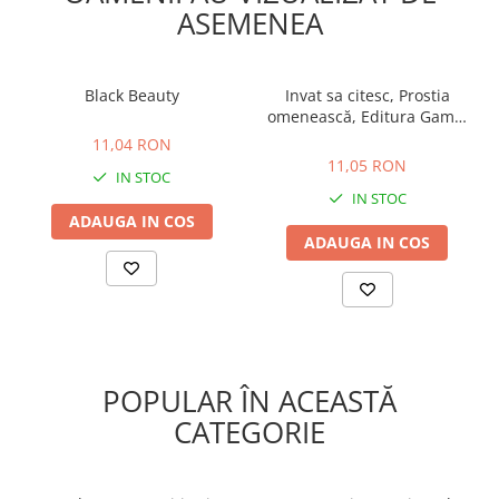
ASEMENEA
Black Beauty
Invat sa citesc, Prostia
omenească, Editura Gama,
11,04 RON
2-3 ani +
11,05 RON
11,04 RON
11,05 RON
IN STOC
IN STOC
ADAUGA IN COS
ADAUGA IN COS
POPULAR ÎN ACEASTĂ
CATEGORIE