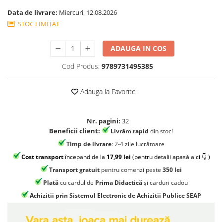
Jocuri geografie
Data de livrare:
Miercuri, 12.08.2026
Jocuri invatat limba engleza
STOC LIMITAT
Jocuri Origami
ADAUGA IN COS
Jocuri si jucarii educative
Jocuri STEAM
Cod Produs:
9789731495385
Jucarii interactive
Adauga la Favorite
Jucarii muzicale
Jucării ȋndemânare
Nr. pagini:
32
Masinute si trenulete
Beneficii client:
Livrăm rapid
din stoc!
Roboti de jucarie
Timp de livrare
: 2-4 zile lucrătoare
Cost transport
începand de la
17,99 lei
(pentru detalii apasă aici 👇 )
Transport gratuit
pentru comenzi peste
350 lei
Plată
cu cardul de
Prima Didactică
și carduri cadou
Achizitii prin Sistemul Electronic de Achizitii Publice SEAP