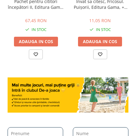
Pachet pentru cititori
Invat sa citesc, Fricosul.
începători II, Editura Gama,
Puișorii, Editura Gama, +5
5-6 ani
ani
67,45 RON
11,05 RON
67,45 RON
11,05 RON
IN STOC
IN STOC
ADAUGA IN COS
ADAUGA IN COS