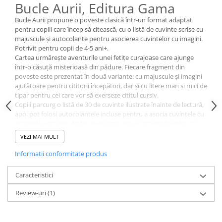
Bucle Aurii, Editura Gama
Bucle Aurii propune o poveste clasică într-un format adaptat
pentru copiii care încep să citească, cu o listă de cuvinte scrise cu
majuscule și autocolante pentru asocierea cuvintelor cu imagini.
Potrivit pentru copii de 4-5 ani+.
Cartea urmărește aventurile unei fetițe curajoase care ajunge
într-o căsuță misterioasă din pădure. Fiecare fragment din
poveste este prezentat în două variante: cu majuscule și imagini
ajutătoare pentru cititorii începători, dar și cu litere mari și mici de
tipar pentru cei care vor să exerseze cititul cursiv.
Copiii parcurg o listă de 30 de cuvinte ilustrate înainte de lectură,
apoi pot folosi autocolantele incluse pentru a asocia cuvintele cu
imaginile potrivite. Astfel, exersează recunoașterea literelor și a
cuvintelor, dar și asocierea vizuală între text și imagine.
VEZI MAI MULT
Specificații:
Editura: Gama
Informatii conformitate produs
Vârstă recomandată: 4-5 ani+
Conține o listă de 30 de cuvinte ilustrate
Caracteristici
Include coliță cu autocolante pentru asociere cu imagini
Textul este prezentat atât cu majuscule și imagini ajutătoare,
Review-uri
(1)
cât și cu litere mari și mici de tipar