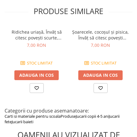
PRODUSE SIMILARE
Ridichea uriașă, Învăț să
Șoarecele, cocoșul și pisica,
citesc povești scurte,
Învăț să citesc povești
Editura Gama
scurte, Editura Gama
7,00 RON
7,00 RON
STOC LIMITAT
STOC LIMITAT
ADAUGA IN COS
ADAUGA IN COS
Categorii cu produse asemanatoare:
Carti si materiale pentru scoala
Produse
Jucarii copii 4-5 ani
Jucarii
fete
Jucarii baieti
OAMENII AU VIZUALIZAT DE