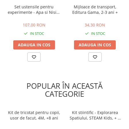
Set ustensile pentru
Mijloace de transport,
experimente - Apa si Nisip,
Editura Gama, 2-3 ani +
Learning Resources, 2-3 ani
107,00 RON
34,30 RON
+
107,00 RON
34,30 RON
IN STOC
IN STOC
ADAUGA IN COS
ADAUGA IN COS
POPULAR ÎN ACEASTĂ
CATEGORIE
Kit de tricotat pentru copii,
Kit stiintific - Explorarea
usor de facut, 4M, +8 ani
Spatiului, STEAM Kids, + 5
ani
90,00 RON
194,00 RON