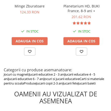
instrucțiunile pentru consultări viitoare.
Minge Zburatoare
Planetarium HD, BUKI
France, 8-9 ani +
124,33 RON
201,62 RON
IN STOC
IN STOC
ADAUGA IN COS
ADAUGA IN COS
Categorii cu produse asemanatoare:
Jocuri cu magneti
Jucarii educative 2 - 3 ani
Jucarii educative 4 - 5
ani
Jucarii educative 6 - 7 ani
Jocuri si jucarii educative
Carti si materiale
pentru scoala
Produse
Jucarii copii 2-3 ani
Jucarii fete
Jucarii baieti
OAMENII AU VIZUALIZAT DE
ASEMENEA