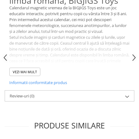
limba romana, BIGJIGS Toys
Calendarul magnetic vremea de la BIGJIGS Toys este un joc
educativ interactiv, potrivit pentru copii cu vârsta între 3 și 8 ani.
Prin intermediul acestui calendar, cei mici pot descoperi
fenomenele meteorologice, succesiunea anotimpurilor, a lunilor
și a zilelor anului, totul într-un mod practic și vizual.
Setul include imagini și carduri magnetice cu zilele și lunile, ușor
de manevrat de către copii. Ceasul central îi ajută să înțeleagă mai
bine noțiunile de dată și oră, oferind ocazia de a discuta zilnic
despre vreme și timp. Calendarul este disponibil în limba română,
ceea ce îl face accesibil și util pentru copiii care învață primele
noțiuni despre timp și anotimpuri.
VEZI MAI MULT
Recomandat pentru preșcolari și școlari mici, calendarul poate fi
folosit atât acasă, cât și în grădinițe sau la școală, pentru activități
Informatii conformitate produs
de grup sau individuale.
Specificații
Review-uri
(0)
Dimensiune produs: 42 x 45 x 2 cm
Dimensiuni ambalaj: 45.5 x 38.4 x 2.4 cm
Vârsta recomandată: 3 - 8 ani
Disponibil în limba română
Culorile pot varia față de imaginea de prezentare
PRODUSE SIMILARE
Produsul conține magneți și piese mici, nerecomandat copiilor
sub 3 ani. Supravegheați copilul în timpul utilizării și păstrați