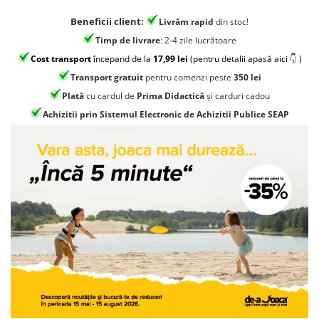
Jocuri geografie
Beneficii client:
Livrăm rapid
din stoc!
Jocuri invatat limba engleza
Timp de livrare
: 2-4 zile lucrătoare
Jocuri Origami
Cost transport
începand de la
17,99 lei
(pentru detalii apasă aici 👇 )
Jocuri si jucarii educative
Transport gratuit
pentru comenzi peste
350 lei
Jocuri STEAM
Plată
cu cardul de
Prima Didactică
și carduri cadou
Achizitii prin Sistemul Electronic de Achizitii Publice SEAP
Jucarii interactive
Jucarii muzicale
Jucării ȋndemânare
Masinute si trenulete
Roboti de jucarie