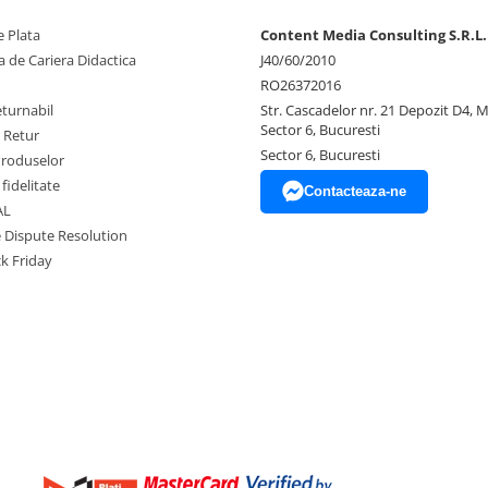
 Plata
Content Media Consulting S.R.L.
 de Cariera Didactica
J40/60/2010
RO26372016
eturnabil
Str. Cascadelor nr. 21 Depozit D4, 
Sector 6, Bucuresti
e Retur
Sector 6, Bucuresti
Produselor
fidelitate
Contacteaza-ne
AL
e Dispute Resolution
ck Friday