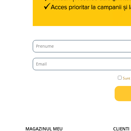
Jucarii diverse
Leagane
Locuri de joaca
Role si Skateboard
Tobogane
Trambuline
Trotinete
Articole pentru colectionari
Monede si Bancnote Autentice din
Sunt 
toata lumea
24h Le Mans
Colectia Camaro vs Mustang
Colectia Nave Militare
Colectiile Panini
MAGAZINUL MEU
CLIENTI
Formula 1 The Car Collection