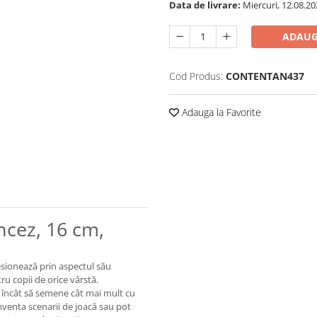
Data de livrare:
Miercuri, 12.08.20
ADAUG
Cod Produs:
CONTENTAN437
Adauga la Favorite
ncez, 16 cm,
esionează prin aspectul său
tru copii de orice vârstă.
el încât să semene cât mai mult cu
nventa scenarii de joacă sau pot