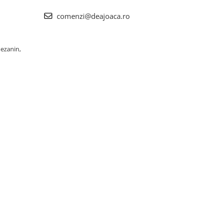
comenzi@deajoaca.ro
Mezanin,