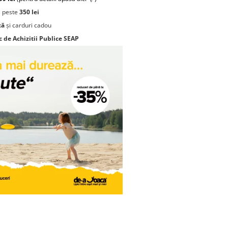
 peste
350 lei
că
și carduri cadou
c de Achizitii Publice SEAP