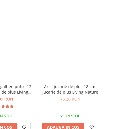
 galben pufos 12
Arici jucarie de plus 18 cm-
Iepure Ola
Jucarie de plus Living Nature
Maro 30 c
ature
Li
09 RON
76,26 RON
1
IN STOC
IN STOC
N COS
ADAUGA IN COS
ADAUG