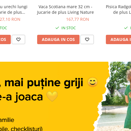
u urechi lungi
Vaca Scotiana mare 32 cm -
Pisica Radgoll 25 
arie de plus
Jucarie de plus Living Nature
de plus 
ature
27,10 RON
167,77 RON
167,77 RON
167,77 R
STOC
IN STOC
COS
ADAUGA IN COS
ADAUGA I