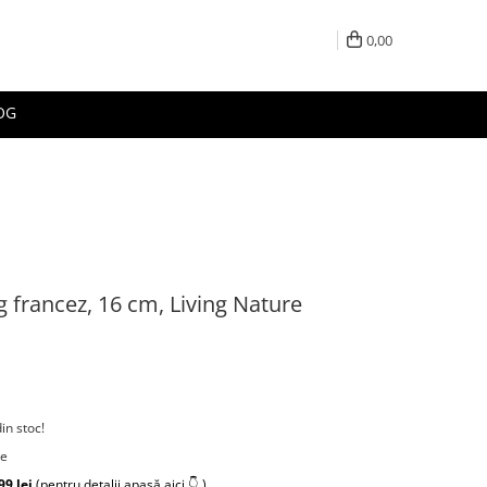
0,00
OG
g francez, 16 cm, Living Nature
din stoc!
re
99 lei
(pentru detalii apasă aici 👇 )