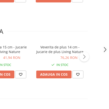
A
cm - Jucarie
Veverita de plus 14 cm -
Miel alb p
Living Nature
Jucarie de plus Living Nature
de pl
ON
41,94 RON
76,26 RON
76,26 RON
127,10
IN STOC
IN STOC
N COS
ADAUGA IN COS
ADAUG