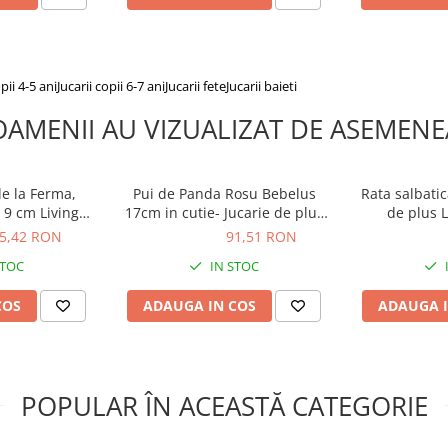
opii 4-5 ani
Jucarii copii 6-7 ani
Jucarii fete
Jucarii baieti
OAMENII AU VIZUALIZAT DE ASEMENE
de la Ferma,
Pui de Panda Rosu Bebelus
Rata salbatica 15 
 9 cm Living
17cm in cutie- Jucarie de plus
de plus 
re
Living Nature
5,42 RON
91,51 RON
91,51 RON
41,94 R
STOC
IN STOC
COS
ADAUGA IN COS
ADAUGA I
POPULAR ÎN ACEASTĂ CATEGORIE