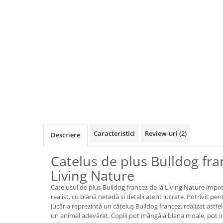
Jocuri de cooperare
Jocuri dezvoltarea imaginatiei
Jocuri geografie
Jocuri invatat limba engleza
Jocuri Origami
Jocuri si jucarii educative
Jocuri STEAM
Jucarii interactive
Jucarii muzicale
Caracteristici
Review-uri
(2)
Descriere
Jucării ȋndemânare
Masinute si trenulete
Catelus de plus Bulldog fra
Roboti de jucarie
Living Nature
Catelusul de plus Bulldog francez de la Living Nature impr
Jucarii bebelusi
realist, cu blană netedă și detalii atent lucrate. Potrivit pen
Jucăria reprezintă un cățeluș Bulldog francez, realizat astf
Centre de activitati
un animal adevărat. Copiii pot mângâia blana moale, pot i