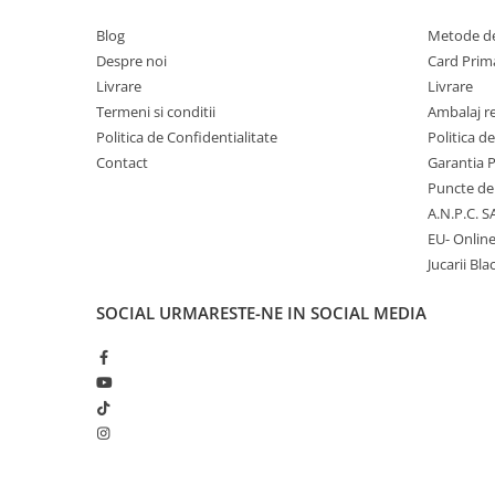
Blog
Metode de
Micii colectionari
Despre noi
Card Prima
Animale din Salbaticie
Livrare
Livrare
Termeni si conditii
Ambalaj r
Animalele Planetei
Politica de Confidentialitate
Politica d
Castelul Medieval
Contact
Garantia 
Colectia Barbie Jocul de-a Moda
Puncte de 
A.N.P.C. S
Colectia insecte din lumea
intreaga
EU- Onlin
Jucarii Bla
Colectia Viata la Ferma
Vietuitoare din mari si oceane
SOCIAL
URMARESTE-NE IN SOCIAL MEDIA
Colectia Betterly
Pe urmele dinozaurilor
Camera copilului