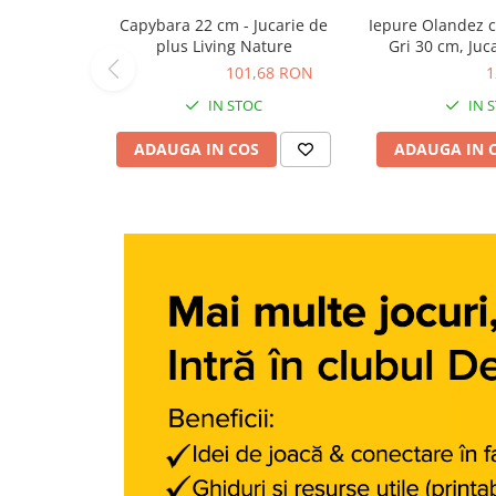
Carti dezvoltare personala
Capybara 22 cm - Jucarie de
Iepure Olandez c
plus Living Nature
Gri 30 cm, Juc
Carti invatare limbi straine
Living N
101,68 RON
101,68 RON
127,10 RON
1
Carti metoda Montessori
IN STOC
IN 
Carti si culegeri cu exercitii
ADAUGA IN COS
ADAUGA IN 
Cărți educative pentru copii
Gradinita si scoala
Ghiozdane si accesorii
Jocuri si jucarii educative
Papetarie si Rechizite
Carti si materiale pentru scoala
Jucarii de exterior
Vehicule
Biciclete pentru copii