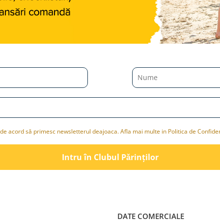
de acord să primesc newsletterul deajoaca. Afla mai multe in Politica de Confiden
Intru în Clubul Pǎrinților
DATE COMERCIALE