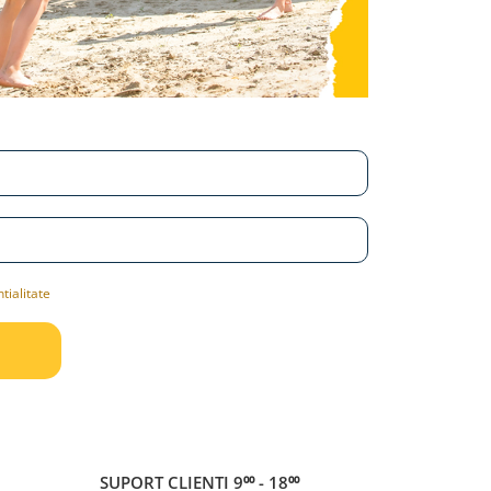
tialitate
SUPORT CLIENTI
9⁰⁰ - 18⁰⁰