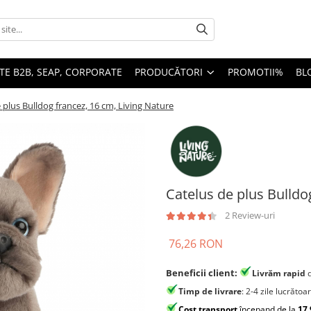
TE B2B, SEAP, CORPORATE
PRODUCĂTORI
PROMOTII%
BL
 plus Bulldog francez, 16 cm, Living Nature
Catelus de plus Bulldo
2 Review-uri
76,26 RON
Beneficii client:
Livrăm rapid
Timp de livrare
: 2-4 zile lucrătoa
Cost transport
începand de la
17,