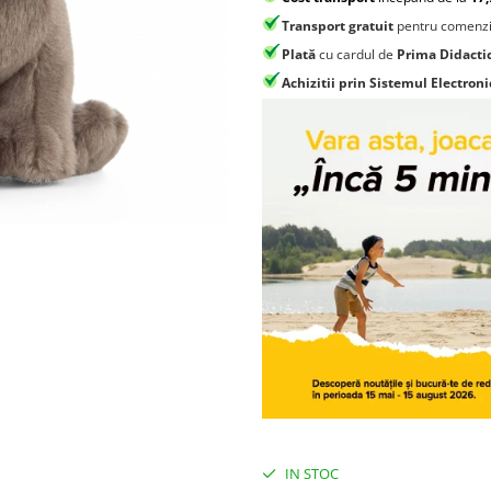
Transport gratuit
pentru comenzi
Plată
cu cardul de
Prima Didacti
Achizitii prin Sistemul Electroni
IN STOC