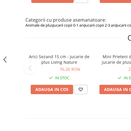
Figurine animale salbatice
Figurine dinozauri
Categorii cu produse asemanatoare:
Figurine Disney
Animale de plus
Jucarii copii 0-1 ani
Jucarii copii 2-3 ani
Jucarii c
Carti pentru copii
Colectia invat sa citesc
Cărți de Crăciun
Arici Sezand 15 cm - Jucarie de
Mini Prieteni 
plus Living Nature
jucarie de plus
Carti dezvoltare emotionala
Natu
76,26 RON
76,26 RON
25,42 RON
2
Carti parenting
IN STOC
IN 
Carti educative
ADAUGA IN COS
ADAUGA IN 
Carti povesti ilustrate
Carti bebelusi
Carti de colorat
Carti de fictiune
Carti de povesti