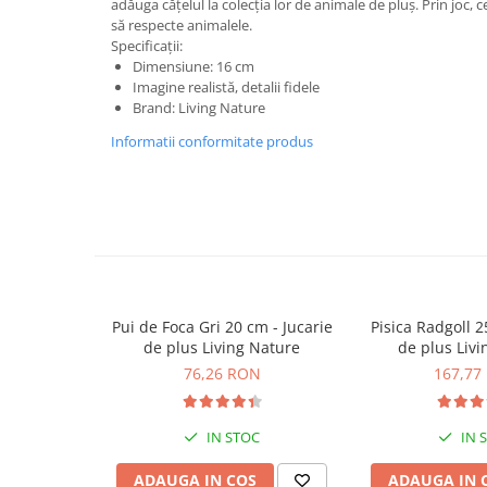
Plusuri bebelusi
adăuga cățelul la colecția lor de animale de pluș. Prin joc, c
să respecte animalele.
Carti senzoriale bebelusi
Specificații:
Dimensiune: 16 cm
Jucarii de sortare
Imagine realistă, detalii fidele
Cuburi din lemn
Brand: Living Nature
Jucarii de tras si impins
Informatii conformitate produs
Jucarii zornaitoare
Puzzle bebelusi
Plusuri
Animale de plus
Pasari de plus
Pui de Foca Gri 20 cm - Jucarie
Pisica Radgoll 25 cm - 
de plus Living Nature
de plus Liv
76,26 RON
167,77
Figurine
Animale marine
IN STOC
IN 
Pusculite
Figurine animale domestice
ADAUGA IN COS
ADAUGA IN 