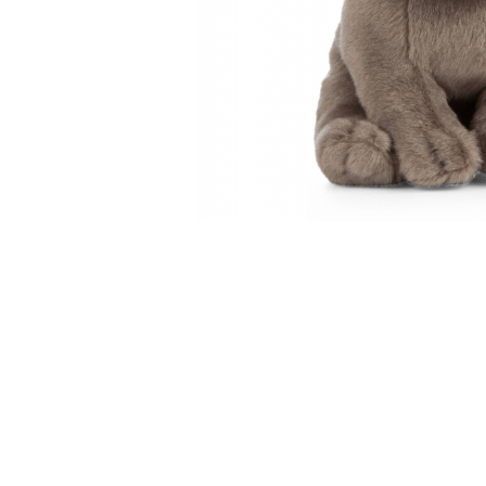
Cuburi de construit
Jocuri creative
Jocuri experimente stiintifice
Casute copii
Jocuri de rol
Jocuri inteligenta si memorie
Casute papusi
Jocuri dezvoltare emotionala
Jucarii din lemn
Jocuri si jucarii stiinta
Jucarii si jocuri Montessori
Jocuri de relaxare
Papusi Barbie
Ceasuri copii