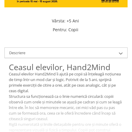
Vârsta
:
+5 Ani
Pentru
:
Copii
Descriere
Ceasul elevilor, Hand2Mind
Ceasul elevilor Hand2Mind îi ajută pe copii să înțeleagă noțiunea
de timp într-un mod clar și logic. Potrivit de la 5 ani, sprijină
primele exerciții de citire a orei, atât pe ceas analogic, cât și pe
ceas digital.
Structura sa funcționează ca o linie numerică circulară: copiii
observă cum orele și minutele se așază pe cadran și cum se leagă
între ele. În loc să memoreze mecanic, cei mici văd pas cu pas
cum se formează ora, ceea ce le oferă încredere când încep să
citească singuri ceasul.
Riglă numerotată și liniile detașabile pentru ore și minute oferă o
reprezentare vizuală și fizică a timpului. Copiii pot construi