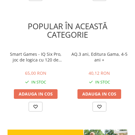
POPULAR ÎN ACEASTĂ
CATEGORIE
Smart Games - IQ Six Pro,
AQ.3 ani, Editura Gama, 4-5
joc de logica cu 120 de
ani +
provocari, 8+ ani
65,00 RON
40,12 RON
65,00 RON
40,12 RON
IN STOC
IN STOC
ADAUGA IN COS
ADAUGA IN COS