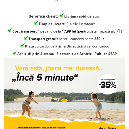
Jocuri geografie
Jocuri invatat limba engleza
Beneficii client:
Livrăm rapid
din stoc!
Jocuri Origami
Timp de livrare
: 2-4 zile lucrătoare
Jocuri si jucarii educative
Cost transport
începand de la
17,99 lei
(pentru detalii apasă aici 👇 )
Jocuri STEAM
Transport gratuit
pentru comenzi peste
350 lei
Plată
cu cardul de
Prima Didactică
și carduri cadou
Jucarii interactive
Achizitii prin Sistemul Electronic de Achizitii Publice SEAP
Jucarii muzicale
Jucării ȋndemânare
Masinute si trenulete
Roboti de jucarie