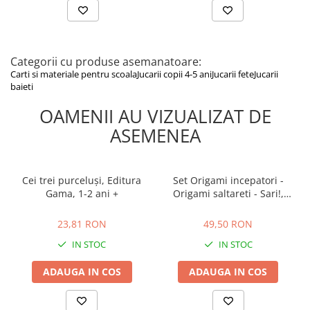
Atenționări: contraindicat copiilor sub 3 ani; conține piese mici
cu risc de înghițire; îndepărtați ambalajul înainte de utilizare;
supraveghere recomandată; păstrați instrucțiunile și
etichetele; feriți de foc, temperaturi ridicate și umiditate
Categorii cu produse asemanatoare:
Carti si materiale pentru scoala
Jucarii copii 4-5 ani
Jucarii fete
Jucarii
baieti
OAMENII AU VIZUALIZAT DE
ASEMENEA
Cei trei purceluși, Editura
Set Origami incepatori -
Gama, 1-2 ani +
Origami saltareti - Sari!,
Ludattica, +6 ani
23,81 RON
49,50 RON
23,81 RON
49,50 RON
IN STOC
IN STOC
ADAUGA IN COS
ADAUGA IN COS