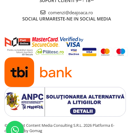
SUPORT CLIENTI
9⁰⁰ - 18⁰⁰
comenzi@deajoaca.ro
SOCIAL
URMARESTE-NE IN SOCIAL MEDIA
©Copyright Content Media Consulting S.R.L. 2026
Platforma E-
commerce by Gomag