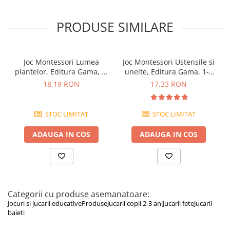
45 de carduri cu imagini pentru sortare și clasificare
Denumiri bilingve (română/engleză)
PRODUSE SIMILARE
Pictograme pentru sortare facilă
Informații utile despre fiecare simț
Ghid cu sugestii de activități și jocuri
Jocul este recomandat copiilor cu vârsta peste 2 ani, sub
Joc Montessori Lumea
Joc Montessori Ustensile si
supravegherea unui adult.
plantelor, Editura Gama, 2-
unelte, Editura Gama, 1-2
3 ani +
ani +
18,19 RON
17,33 RON
STOC LIMITAT
STOC LIMITAT
ADAUGA IN COS
ADAUGA IN COS
Categorii cu produse asemanatoare:
Jocuri si jucarii educative
Produse
Jucarii copii 2-3 ani
Jucarii fete
Jucarii
baieti