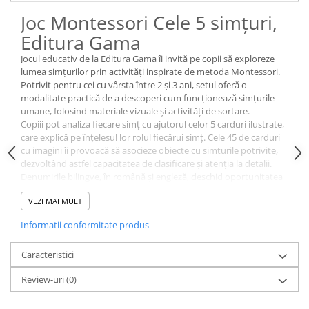
Joc Montessori Cele 5 simțuri,
Editura Gama
Jocul educativ de la Editura Gama îi invită pe copii să exploreze
lumea simțurilor prin activități inspirate de metoda Montessori.
Potrivit pentru cei cu vârsta între 2 și 3 ani, setul oferă o
modalitate practică de a descoperi cum funcționează simțurile
umane, folosind materiale vizuale și activități de sortare.
Copiii pot analiza fiecare simț cu ajutorul celor 5 carduri ilustrate,
care explică pe înțelesul lor rolul fiecărui simț. Cele 45 de carduri
cu imagini îi provoacă să asocieze obiecte cu simțurile potrivite,
dezvoltând astfel capacitatea de clasificare și atenția la detalii.
Denumirile bilingve, în română și engleză, deschid oportunitatea
de a învăța cuvinte noi în ambele limbi, iar pictogramele intuitive
VEZI MAI MULT
îi ajută să sorteze mai ușor.
Setul include și un ghid cu sugestii de activități, astfel încât adulții
Informatii conformitate produs
să poată propune jocuri interactive care să facă procesul de
învățare mai plăcut. Informațiile utile despre fiecare simț
Caracteristici
completează experiența, oferind răspunsuri la curiozitățile celor
mici.
Specificații
Review-uri
(0)
5 carduri ilustrate pentru fiecare simț