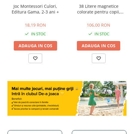
Joc Montessori Culori,
38 Litere magnetice
Editura Gama, 2-3 ani +
colorate pentru copii,
Djeco, 1-2 ani +
18,19 RON
106,00 RON
18,19 RON
106,00 RON
IN STOC
IN STOC
ADAUGA IN COS
ADAUGA IN COS