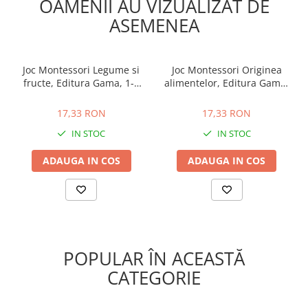
OAMENII AU VIZUALIZAT DE
ASEMENEA
Joc Montessori Legume si
Joc Montessori Originea
fructe, Editura Gama, 1-2
alimentelor, Editura Gama,
ani +
2-3 ani +
17,33 RON
17,33 RON
17,33 RON
17,33 RON
IN STOC
IN STOC
ADAUGA IN COS
ADAUGA IN COS
POPULAR ÎN ACEASTĂ
CATEGORIE