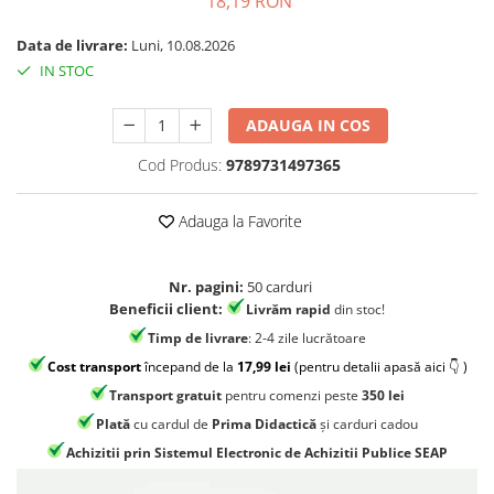
18,19 RON
Jocuri geografie
Jocuri invatat limba engleza
Data de livrare:
Luni, 10.08.2026
IN STOC
Jocuri Origami
Jocuri si jucarii educative
ADAUGA IN COS
Jocuri STEAM
Cod Produs:
9789731497365
Jucarii interactive
Jucarii muzicale
Adauga la Favorite
Jucării ȋndemânare
Masinute si trenulete
Nr. pagini:
50 carduri
Beneficii client:
Livrăm rapid
din stoc!
Roboti de jucarie
Timp de livrare
: 2-4 zile lucrătoare
Cost transport
începand de la
17,99 lei
(pentru detalii apasă aici 👇 )
Transport gratuit
pentru comenzi peste
350 lei
Plată
cu cardul de
Prima Didactică
și carduri cadou
Achizitii prin Sistemul Electronic de Achizitii Publice SEAP