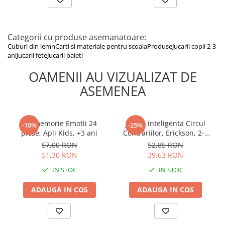
Categorii cu produse asemanatoare:
Cuburi din lemn
Carti si materiale pentru scoala
Produse
Jucarii copii 2-3
ani
Jucarii fete
Jucarii baieti
OAMENII AU VIZUALIZAT DE
ASEMENEA
Joc memorie Emotii 24
Joc de inteligenta Circul
-10%
-25%
piese, Apli Kids, +3 ani
Contrariilor, Erickson, 2-3
ani +
57,00 RON
52,85 RON
51,30 RON
39,63 RON
IN STOC
IN STOC
ADAUGA IN COS
ADAUGA IN COS