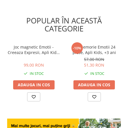
POPULAR ÎN ACEASTĂ
CATEGORIE
Joc magnetic Emotii -
Joc memorie Emotii 24
-10%
Creeaza Expresii, Apli Kids,
piese, Apli Kids, +3 ani
+3 ani
99,00 RON
57,00 RON
99,00 RON
51,30 RON
IN STOC
IN STOC
ADAUGA IN COS
ADAUGA IN COS