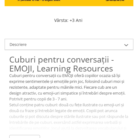
Vârsta
:
+3 Ani
Descriere
Cuburi pentru conversații -
EMOJI, Learning Resources
Cuburi pentru conversații cu EMOJI oferă copiilor ocazia să își
exprime sentimentele și emoțiile prin joc, folosind cuburi moi și
rezistente, adaptate pentru mâinile mici. Fiecare cub are un
design atractiv, cu emoji-uri simpatice și întrebări despre emoții.
Potrivit pentru copii de 3 - 7 ani.
Setul conține patru cuburi: două cu fețe ilustrate cu emoji-uri și
două cu fraze și întrebări legate de emoții. Copiii pot arunca
cuburile și pot discuta despre stările ilustrate sau pot răspunde la
întrebările de pe cuburi, exersând astfel exprimarea verbală și
identificarea emoțiilor. Jocul ajută la dezvoltarea vocabularului și
la recunoașterea diferitelor tipuri de sentimente.