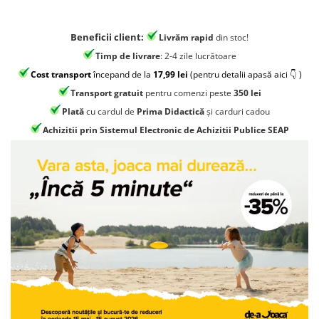
Jocuri geografie
Jocuri invatat limba engleza
Beneficii client:
Livrăm rapid
din stoc!
Jocuri Origami
Timp de livrare
: 2-4 zile lucrătoare
Jocuri si jucarii educative
Cost transport
începand de la
17,99 lei
(pentru detalii apasă aici 👇 )
Jocuri STEAM
Transport gratuit
pentru comenzi peste
350 lei
Plată
cu cardul de
Prima Didactică
și carduri cadou
Jucarii interactive
Achizitii prin Sistemul Electronic de Achizitii Publice SEAP
Jucarii muzicale
Jucării ȋndemânare
Masinute si trenulete
Roboti de jucarie