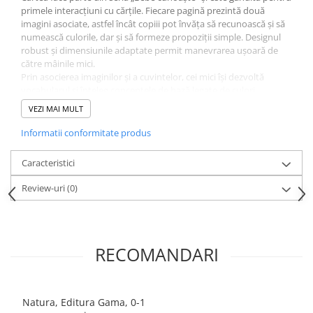
primele interacțiuni cu cărțile. Fiecare pagină prezintă două
imagini asociate, astfel încât copiii pot învăța să recunoască și să
numească culorile, dar și să formeze propoziții simple. Designul
robust și dimensiunile adaptate permit manevrarea ușoară de
către mâinile mici.
Prin asocierea imaginilor și a cuvintelor, cei mici își dezvoltă
vocabularul și înțeleg conceptele de bază legate de culori.
Specificații:
VEZI MAI MULT
Carte cartonată integral
Zece imagini cu elemente din natură
Informatii conformitate produs
Noțiuni prezentate în perechi
Parte din seria „Bebe cunoaște”
Caracteristici
Editura Gama
Review-uri
(0)
RECOMANDARI
Natura, Editura Gama, 0-1