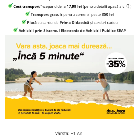
Jocuri geografie
Cost transport
începand de la
17,99 lei
(pentru detalii apasă aici 👇 )
Jocuri invatat limba engleza
Transport gratuit
pentru comenzi peste
350 lei
Jocuri Origami
Plată
cu cardul de
Prima Didactică
și carduri cadou
Achizitii prin Sistemul Electronic de Achizitii Publice SEAP
Jocuri si jucarii educative
Jocuri STEAM
Jucarii interactive
Jucarii muzicale
Jucării ȋndemânare
Masinute si trenulete
Roboti de jucarie
Vârsta
:
+1 An