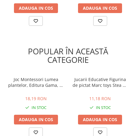
ADAUGA IN COS
ADAUGA IN COS
POPULAR ÎN ACEASTĂ
CATEGORIE
Joc Montessori Lumea
Jucarii Educative Figurina
plantelor, Editura Gama, 2-
de pictat Marc toys Stea de
3 ani +
mare, 2-3 ani +
18,19 RON
11,18 RON
18,19 RON
11,18 RON
IN STOC
IN STOC
ADAUGA IN COS
ADAUGA IN COS