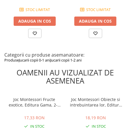
STOC LIMITAT
STOC LIMITAT
ADAUGA IN COS
ADAUGA IN COS
Categorii cu produse asemanatoare:
Produse
Jucarii copii 0-1 ani
Jucarii copii 1-2 ani
OAMENII AU VIZUALIZAT DE
ASEMENEA
Joc Montessori Fructe
Joc Montessori Obiecte si
exotice, Editura Gama, 2-3
intrebuintarea lor, Editura
ani +
Gama, 2-3 ani +
17,33 RON
18,19 RON
17,33 RON
18,19 RON
IN STOC
IN STOC