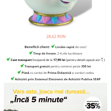
Jocuri experimente stiintifice
Carti metoda Montessori
Casute copii
Carti si culegeri cu exercitii
Jocuri de rol
Cărți educative pentru copii
Jocuri inteligenta si memorie
Casute papusi
28,62 RON
Jocuri dezvoltare emotionala
Beneficii client:
Livrăm rapid
din stoc!
Jucarii din lemn
Timp de livrare
: 2-4 zile lucrătoare
Jocuri si jucarii stiinta
Cost transport
începand de la
17,99 lei
(pentru detalii apasă aici 👇 )
Transport gratuit
pentru comenzi peste
350 lei
Jucarii si jocuri Montessori
Plată
cu cardul de
Prima Didactică
și carduri cadou
Jocuri de relaxare
Achizitii prin Sistemul Electronic de Achizitii Publice SEAP
Papusi Barbie
Ceasuri copii
Jocuri de cooperare
Jocuri dezvoltarea imaginatiei