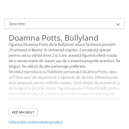
Descriere
Doamna Potts, Bullyland
Figurina Doamna Potts de la Bullyland aduce farmecul poveștii
„Frumoasa și Bestia” în universul copiilor. Concepută special
pentru cei cu vârste între 2 și 3 ani, această figurină oferă ocazia
de a recrea scene din basm sau de a inventa propriile aventuri, fie
singuri, fie alături de alte personaje preferate.
Modelul reproduce cu fidelitate personajul Doamna Potts, ceea
ce îl face ușor de recunoscut și apreciat de cei mici. Dimensiunea
este adaptată pentru mâinile copiilor, fiind simplu de manevrat și
de integrat în jocurile zilnice. Figurina poate fi folosită atât pentru
joaca individuală, cât și pentru jocuri de rol sau povești în grup.
Produsul este potrivit pentru copiii care iubesc basmele și pentru
cei care doresc să își completeze colecția de personaje din povești
clasice.
VEZI MAI MULT
Specificații
Informatii conformitate produs
Figurină inspirată din „Frumoasa și Bestia”