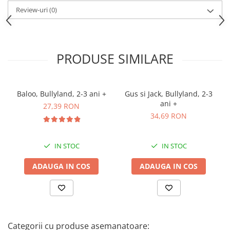
Recomandată pentru copii de 2-3 ani
Review-uri
(0)
Design autentic, fidel personajului original
Fabricată din materiale sigure, non-toxice
Dimensiune adaptată pentru mâinile copiilor mici
Se recomandă supravegherea unui adult în timpul utilizării
pentru siguranță sporită.
PRODUSE SIMILARE
Baloo, Bullyland, 2-3 ani +
Gus si Jack, Bullyland, 2-3
ani +
27,39 RON
34,69 RON
IN STOC
IN STOC
ADAUGA IN COS
ADAUGA IN COS
Categorii cu produse asemanatoare: