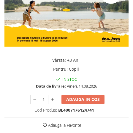
Jocuri geografie
Jocuri invatat limba engleza
Jocuri Origami
Jocuri si jucarii educative
Jocuri STEAM
Jucarii interactive
Jucarii muzicale
Vârsta
:
+3 Ani
Jucării ȋndemânare
Pentru
:
Copii
Masinute si trenulete
IN STOC
Roboti de jucarie
Data de livrare:
Vineri, 14.08.2026
ADAUGA IN COS
Cod Produs:
BL4007176124741
Adauga la Favorite