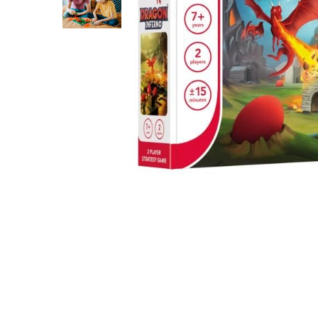
Cuburi de construit
Jocuri creative
Jocuri experimente stiintifice
Casute copii
Jocuri de rol
Jocuri inteligenta si memorie
Casute papusi
Jocuri dezvoltare emotionala
Jucarii din lemn
Jocuri si jucarii stiinta
Jucarii si jocuri Montessori
Jocuri de relaxare
Papusi Barbie
Ceasuri copii