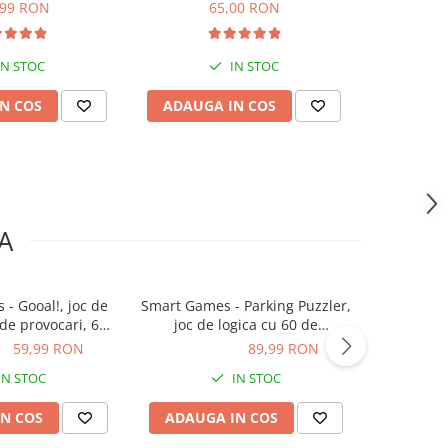
vocari, 4+ ani
provocari, 6+ ani
pro
,99 RON
65,00 RON
IN STOC
IN STOC
N COS
ADAUGA IN COS
ADAUG
A
- Gooal!, joc de
Smart Games - Parking Puzzler,
Smart Gam
 de provocari, 6+
joc de logica cu 60 de
de logica 
ani
provocari, 6+ ani
ON
59,99 RON
89,99 RON
89,99 RON
65,00
IN STOC
IN STOC
N COS
ADAUGA IN COS
ADAUG