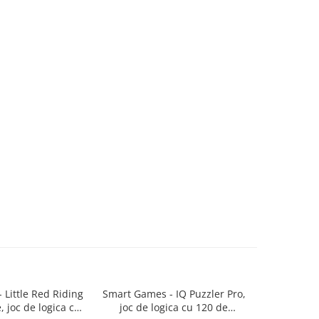
Little Red Riding
Smart Games - IQ Puzzler Pro,
Smart Game
, joc de logica cu
joc de logica cu 120 de
joc de