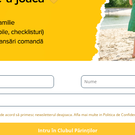
de acord să primesc newsletterul deajoaca. Afla mai multe in Politica de Confiden
Intru în Clubul Pǎrinților