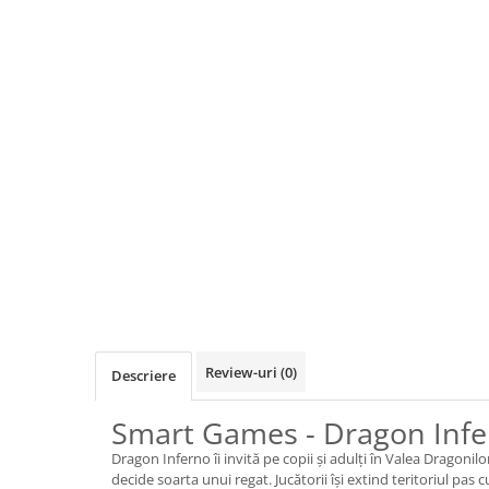
Jocuri de cooperare
Jocuri dezvoltarea imaginatiei
Jocuri geografie
Jocuri invatat limba engleza
Jocuri Origami
Jocuri si jucarii educative
Jocuri STEAM
Jucarii interactive
Jucarii muzicale
Jucării ȋndemânare
Masinute si trenulete
Review-uri
(0)
Roboti de jucarie
Descriere
Smart Games - Dragon Inf
Jucarii bebelusi
Centre de activitati
Dragon Inferno îi invită pe copii și adulți în Valea Dragoni
decide soarta unui regat. Jucătorii își extind teritoriul pas 