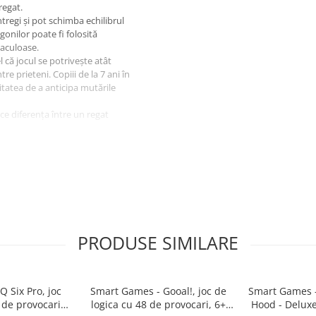
regat.
ntregi și pot schimba echilibrul
gonilor poate fi folosită
taculoase.
l că jocul se potrivește atât
re prieteni. Copiii de la 7 ani în
itatea de a anticipa mutările
face diferența între un regat
PRODUSE SIMILARE
Q Six Pro, joc
Smart Games - Gooal!, joc de
Smart Games - 
 de provocari,
logica cu 48 de provocari, 6+
Hood - Deluxe