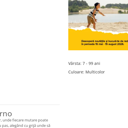
Vârsta
:
7 - 99 ani
Culoare
:
Multicolor
erno
lor, unde fiecare mutare poate
cu pas, alegând cu grijă unde să