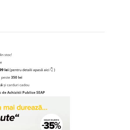
din stoc!
re
99 lei
(pentru detalii apasă aici 👇 )
 peste
350 lei
că
și carduri cadou
c de Achizitii Publice SEAP