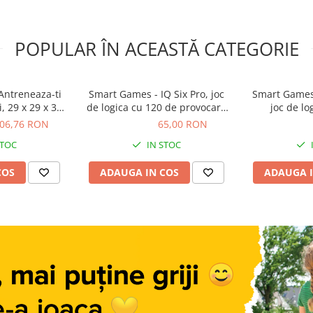
POPULAR ÎN ACEASTĂ CATEGORIE
Antreneaza-ti
Smart Games - IQ Six Pro, joc
Smart Games -
, 29 x 29 x 3,5
de logica cu 120 de provocari,
joc de lo
.
8+ ani
provoc
06,76 RON
65,00 RON
65,00 RON
139,99 R
STOC
IN STOC
COS
ADAUGA IN COS
ADAUGA I