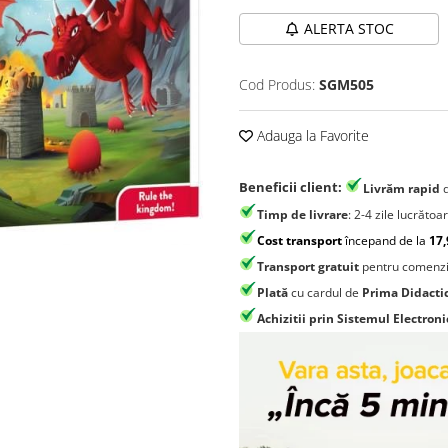
ALERTA STOC
Cod Produs:
SGM505
Adauga la Favorite
Beneficii client:
Livrăm rapid
Timp de livrare
: 2-4 zile lucrătoa
Cost transport
începand de la
17,
Transport gratuit
pentru comenzi
Plată
cu cardul de
Prima Didacti
Achizitii prin Sistemul Electroni