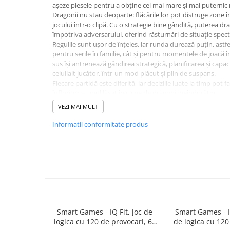
Plusuri bebelusi
așeze piesele pentru a obține cel mai mare și mai puternic 
Dragonii nu stau deoparte: flăcările lor pot distruge zone î
Carti senzoriale bebelusi
jocului într-o clipă. Cu o strategie bine gândită, puterea dra
Jucarii de sortare
împotriva adversarului, oferind răsturnări de situație spec
Regulile sunt ușor de înțeles, iar runda durează puțin, astfe
Cuburi din lemn
pentru serile în familie, cât și pentru momentele de joacă înt
sus își antrenează gândirea strategică, planificarea și capac
Jucarii de tras si impins
celuilalt jucător, într-un mod plăcut și plin de suspans.
Jucarii zornaitoare
Fiecare partidă este diferită, iar deciziile luate la timp pot 
înfloritor și unul lăsat în ruine de dragonii neîndurători.
Puzzle bebelusi
Specificații:
VEZI MAI MULT
Vârstă recomandată: 7-99 ani
Număr de jucători: 2
Plusuri
Informatii conformitate produs
Durata medie a jocului: 15 minute
Animale de plus
Conținut pachet:
1 tablă de joc
Pasari de plus
2 seturi de câte 7 piese regat
5 piese dragon
Figurine
8 piese ou de dragon
Regulament de joc
Animale marine
Pusculite
Smart Games - IQ Fit, joc de
Smart Games - I
logica cu 120 de provocari, 6+
de logica cu 120
Figurine animale domestice