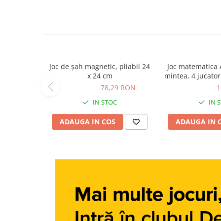
Carti dezvoltare personala
Carti invatare limbi straine
Carti metoda Montessori
Carti si culegeri cu exercitii
Joc de șah magnetic, pliabil 24
Joc matematica 
Cărți educative pentru copii
x 24 cm
mintea, 4 jucatori
cm
78,29 RON
78,29 RON
106,76 RON
1
Gradinita si scoala
IN STOC
IN 
Ghiozdane si accesorii
ADAUGA IN COS
ADAUGA IN 
Jocuri si jucarii educative
Papetarie si Rechizite
Carti si materiale pentru scoala
Jucarii de exterior
Vehicule
Biciclete pentru copii