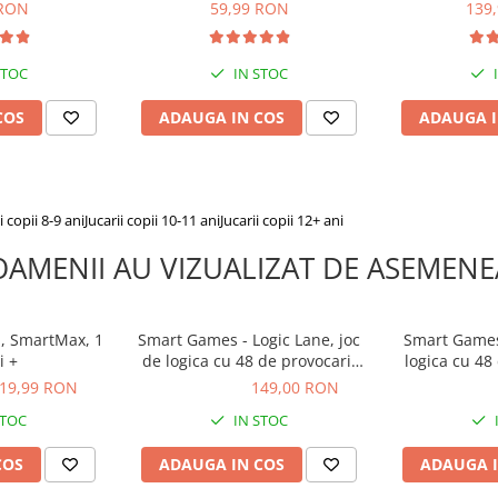
ni
ani
48 de pro
 RON
59,99 RON
139
STOC
IN STOC
COS
ADAUGA IN COS
ADAUGA I
i copii 8-9 ani
Jucarii copii 10-11 ani
Jucarii copii 12+ ani
OAMENII AU VIZUALIZAT DE ASEMENE
, SmartMax, 1
Smart Games - Logic Lane, joc
Smart Games 
i +
de logica cu 48 de provocari,
logica cu 48
3+ ani, editie internationala
19,99 RON
149,00 RON
149,00 RON
59,99 R
STOC
IN STOC
COS
ADAUGA IN COS
ADAUGA I