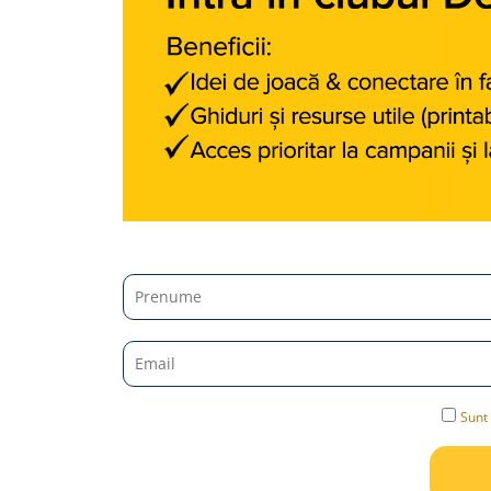
Jucarii diverse
Leagane
Locuri de joaca
Role si Skateboard
Tobogane
Trambuline
Trotinete
Articole pentru colectionari
Monede si Bancnote Autentice din
toata lumea
24h Le Mans
Colectia Camaro vs Mustang
Colectia Nave Militare
Sunt 
Colectiile Panini
Formula 1 The Car Collection