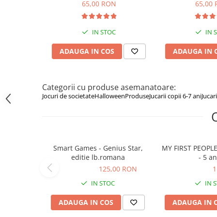
ani
8+ a
65,00 RON
65,00
Figurine animale salbatice
Figurine dinozauri
IN STOC
IN 
Figurine Disney
ADAUGA IN COS
ADAUGA IN 
Carti pentru copii
Colectia invat sa citesc
Categorii cu produse asemanatoare:
Cărți de Crăciun
Jocuri de societate
Halloween
Produse
Jucarii copii 6-7 ani
Jucari
Carti dezvoltare emotionala
Carti parenting
Carti educative
Smart Games - Genius Star,
MY FIRST PEOPLE
Carti povesti ilustrate
editie lb.romana
- 5 an
Carti bebelusi
125,00 RON
125,00 RON
119,99 RON
1
Carti de colorat
IN STOC
IN 
Carti de fictiune
ADAUGA IN COS
ADAUGA IN 
Carti de povesti