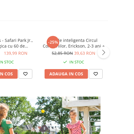
 Safari Park Jr.,
Joc de inteligenta Circul
Smart Gam
-25%
gica cu 60 de
Contrariilor, Erickson, 2-3 ani +
logica cu 
ari, 3+ ani
ON
139,99 RON
52,85 RON
39,63 RON
65,00
IN STOC
IN STOC
N COS
ADAUGA IN COS
ADAUG