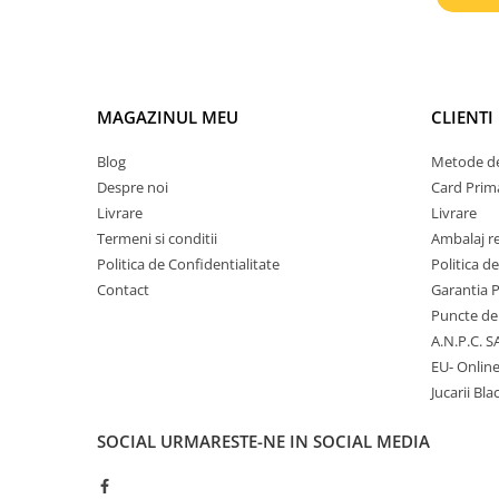
Micii colectionari
Animale din Salbaticie
Animalele Planetei
MAGAZINUL MEU
CLIENTI
Castelul Medieval
Blog
Metode de
Colectia Barbie Jocul de-a Moda
Despre noi
Card Prima
Livrare
Livrare
Colectia insecte din lumea
Termeni si conditii
Ambalaj r
intreaga
Politica de Confidentialitate
Politica d
Colectia Viata la Ferma
Contact
Garantia 
Vietuitoare din mari si oceane
Puncte de 
A.N.P.C. S
Colectia Betterly
EU- Onlin
Pe urmele dinozaurilor
Jucarii Bla
Camera copilului
SOCIAL
URMARESTE-NE IN SOCIAL MEDIA