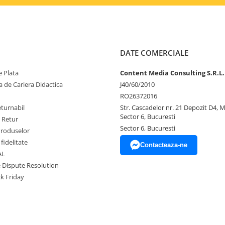
DATE COMERCIALE
 Plata
Content Media Consulting S.R.L.
 de Cariera Didactica
J40/60/2010
RO26372016
eturnabil
Str. Cascadelor nr. 21 Depozit D4, 
Sector 6, Bucuresti
e Retur
Sector 6, Bucuresti
Produselor
fidelitate
Contacteaza-ne
AL
e Dispute Resolution
ck Friday