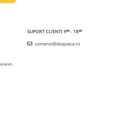
SUPORT CLIENTI
9⁰⁰ - 18⁰⁰
comenzi@deajoaca.ro
Mezanin,