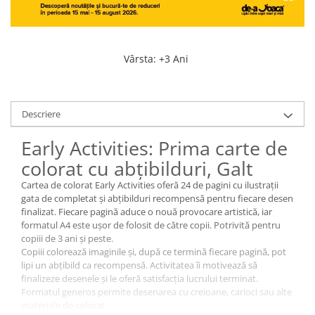
Vârsta
:
+3 Ani
Descriere
Early Activities: Prima carte de
colorat cu abțibilduri, Galt
Cartea de colorat Early Activities oferă 24 de pagini cu ilustrații
gata de completat și abțibilduri recompensă pentru fiecare desen
finalizat. Fiecare pagină aduce o nouă provocare artistică, iar
formatul A4 este ușor de folosit de către copii. Potrivită pentru
copiii de 3 ani și peste.
Copiii colorează imaginile și, după ce termină fiecare pagină, pot
lipi un abțibild ca recompensă. Activitatea îi motivează să
finalizeze desenele și le oferă satisfacția lucrului terminat.
Formatul generos permite desenarea cu creioane, carioci sau alte
materiale de colorat.