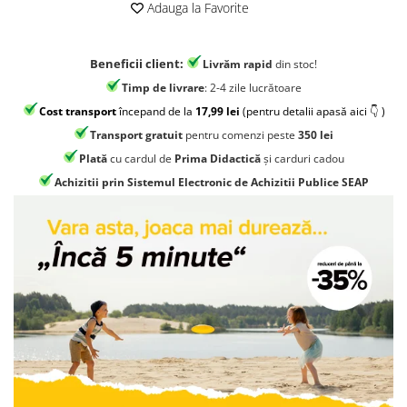
Jocuri geografie
Adauga la Favorite
Jocuri invatat limba engleza
Jocuri Origami
Beneficii client:
Livrăm rapid
din stoc!
Timp de livrare
: 2-4 zile lucrătoare
Jocuri si jucarii educative
Cost transport
începand de la
17,99 lei
(pentru detalii apasă aici 👇 )
Jocuri STEAM
Transport gratuit
pentru comenzi peste
350 lei
Jucarii interactive
Plată
cu cardul de
Prima Didactică
și carduri cadou
Jucarii muzicale
Achizitii prin Sistemul Electronic de Achizitii Publice SEAP
Jucării ȋndemânare
Masinute si trenulete
Roboti de jucarie