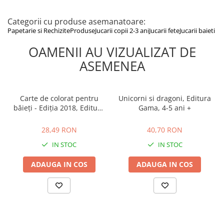
Categorii cu produse asemanatoare:
Papetarie si Rechizite
Produse
Jucarii copii 2-3 ani
Jucarii fete
Jucarii baieti
OAMENII AU VIZUALIZAT DE
ASEMENEA
Carte de colorat pentru
Unicorni si dragoni, Editura
băieţi - Ediția 2018, Editura
Gama, 4-5 ani +
Gama, 2-3 ani +
28,49 RON
40,70 RON
28,49 RON
40,70 RON
IN STOC
IN STOC
ADAUGA IN COS
ADAUGA IN COS