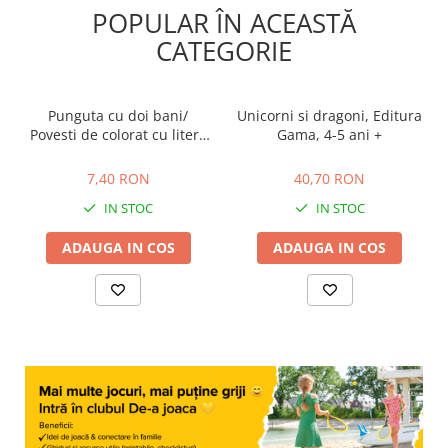
POPULAR ÎN ACEASTĂ
CATEGORIE
Punguta cu doi bani/
Unicorni si dragoni, Editura
Povesti de colorat cu litere
Gama, 4-5 ani +
de tipar
7,40 RON
40,70 RON
7,40 RON
40,70 RON
IN STOC
IN STOC
ADAUGA IN COS
ADAUGA IN COS