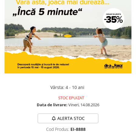
Jocuri geografie
Jocuri invatat limba engleza
Jocuri Origami
Jocuri si jucarii educative
Jocuri STEAM
Jucarii interactive
Jucarii muzicale
Jucării ȋndemânare
Masinute si trenulete
Roboti de jucarie
Vârsta
:
4 - 10 ani
STOC EPUIZAT
Data de livrare:
Vineri, 14.08.2026
ALERTA STOC
Cod Produs:
EI-8888