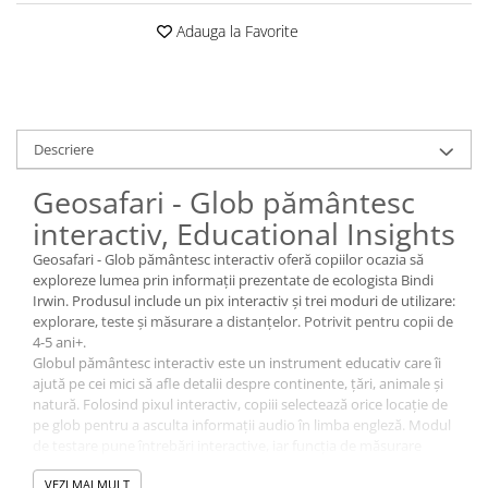
Adauga la Favorite
Descriere
Geosafari - Glob pământesc
interactiv, Educational Insights
Geosafari - Glob pământesc interactiv oferă copiilor ocazia să
exploreze lumea prin informații prezentate de ecologista Bindi
Irwin. Produsul include un pix interactiv și trei moduri de utilizare:
explorare, teste și măsurare a distanțelor. Potrivit pentru copii de
4-5 ani+.
Globul pământesc interactiv este un instrument educativ care îi
ajută pe cei mici să afle detalii despre continente, țări, animale și
natură. Folosind pixul interactiv, copiii selectează orice locație de
pe glob pentru a asculta informații audio în limba engleză. Modul
de testare pune întrebări interactive, iar funcția de măsurare
calculează distanța dintre două puncte alese.
VEZI MAI MULT
Prin activitățile propuse, copiii pot exersa recunoașterea