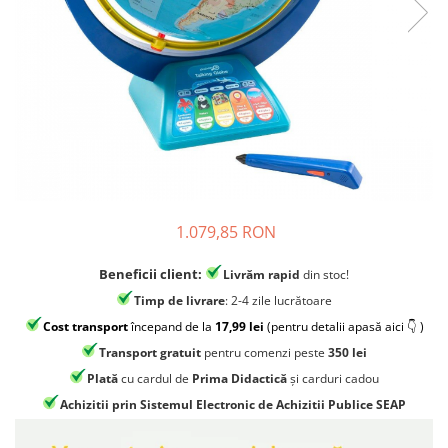
Jocuri experimente stiintifice
Carti metoda Montessori
Casute copii
Carti si culegeri cu exercitii
Jocuri de rol
Cărți educative pentru copii
Jocuri inteligenta si memorie
Casute papusi
Jocuri dezvoltare emotionala
Jucarii din lemn
1.079,85 RON
Jocuri si jucarii stiinta
Jucarii si jocuri Montessori
Beneficii client:
Livrăm rapid
din stoc!
Jocuri de relaxare
Timp de livrare
: 2-4 zile lucrătoare
Cost transport
începand de la
17,99 lei
(pentru detalii apasă aici 👇 )
Papusi Barbie
Transport gratuit
pentru comenzi peste
350 lei
Ceasuri copii
Plată
cu cardul de
Prima Didactică
și carduri cadou
Jocuri de cooperare
Achizitii prin Sistemul Electronic de Achizitii Publice SEAP
Jocuri dezvoltarea imaginatiei