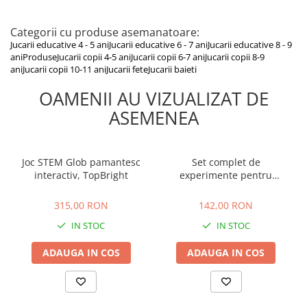
Categorii cu produse asemanatoare:
Jucarii educative 4 - 5 ani
Jucarii educative 6 - 7 ani
Jucarii educative 8 - 9
ani
Produse
Jucarii copii 4-5 ani
Jucarii copii 6-7 ani
Jucarii copii 8-9
ani
Jucarii copii 10-11 ani
Jucarii fete
Jucarii baieti
OAMENII AU VIZUALIZAT DE
ASEMENEA
Joc STEM Glob pamantesc
Set complet de
interactiv, TopBright
experimente pentru
crescut Cristale, 4M, +10
315,00 RON
142,00 RON
ani
315,00 RON
142,00 RON
IN STOC
IN STOC
ADAUGA IN COS
ADAUGA IN COS