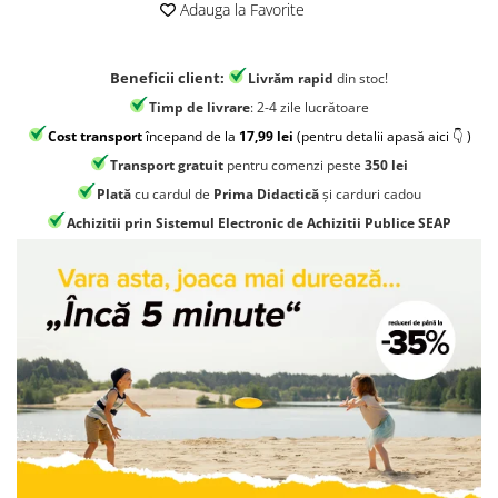
Jocuri geografie
Adauga la Favorite
Jocuri invatat limba engleza
Jocuri Origami
Beneficii client:
Livrăm rapid
din stoc!
Timp de livrare
: 2-4 zile lucrătoare
Jocuri si jucarii educative
Cost transport
începand de la
17,99 lei
(pentru detalii apasă aici 👇 )
Jocuri STEAM
Transport gratuit
pentru comenzi peste
350 lei
Jucarii interactive
Plată
cu cardul de
Prima Didactică
și carduri cadou
Jucarii muzicale
Achizitii prin Sistemul Electronic de Achizitii Publice SEAP
Jucării ȋndemânare
Masinute si trenulete
Roboti de jucarie