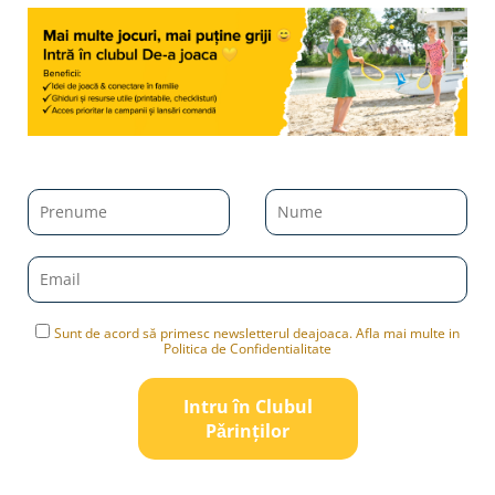
Sunt de acord să primesc newsletterul deajoaca. Afla mai multe in
Politica de Confidentialitate
Intru în Clubul
Pǎrinților