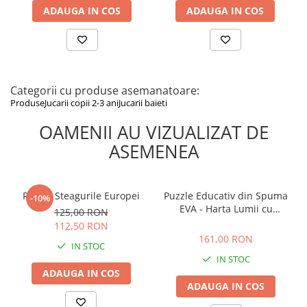
ADAUGA IN COS
ADAUGA IN COS
Categorii cu produse asemanatoare:
Produse
Jucarii copii 2-3 ani
Jucarii baieti
OAMENII AU VIZUALIZAT DE
ASEMENEA
Puzzle Steagurile Europei
Puzzle Educativ din Spuma
-10%
EVA - Harta Lumii cu
125,00 RON
Steaguri si Capitale,
161,00 RON
112,50 RON
Imagimake, 5 ani+
161,00 RON
IN STOC
IN STOC
ADAUGA IN COS
ADAUGA IN COS