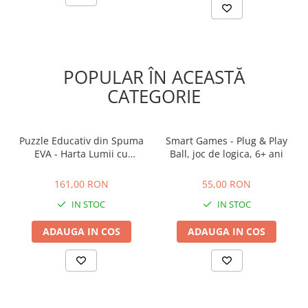
POPULAR ÎN ACEASTĂ
CATEGORIE
Puzzle Educativ din Spuma
Smart Games - Plug & Play
EVA - Harta Lumii cu
Ball, joc de logica, 6+ ani
Steaguri si Capitale,
161,00 RON
55,00 RON
Imagimake, 5 ani+
161,00 RON
55,00 RON
IN STOC
IN STOC
ADAUGA IN COS
ADAUGA IN COS