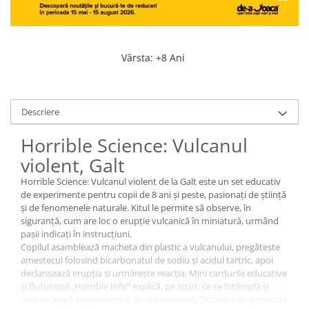
Vârsta
:
+8 Ani
Descriere
Horrible Science: Vulcanul
violent, Galt
Horrible Science: Vulcanul violent de la Galt este un set educativ
de experimente pentru copii de 8 ani și peste, pasionați de știință
și de fenomenele naturale. Kitul le permite să observe, în
siguranță, cum are loc o erupție vulcanică în miniatură, urmând
pașii indicați în instrucțiuni.
Copilul asamblează macheta din plastic a vulcanului, pregătește
amestecul folosind bicarbonatul de sodiu și acidul tartric, apoi
declanșează erupția și urmărește reacția. Mini cardurile educative
și fluturașul „Horrible Info” explică, pe scurt, ce se întâmplă și
cum se leagă experimentul de vulcanii reali. Ochelarii de protecție