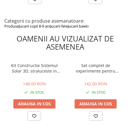
neîndepărtate corespunzător; instrucțiunile și etichetele se
păstrează pentru referințe viitoare.
Categorii cu produse asemanatoare:
Produse
Jucarii copii 8-9 ani
Jucarii fete
Jucarii baieti
OAMENII AU VIZUALIZAT DE
ASEMENEA
Kit Constructie Sistemul
Set complet de
Solar 3D, straluceste in
experimente pentru
intuneric, 4M, +8 ani
crescut Cristale, 4M, +10
148,00 RON
142,00 RON
ani
148,00 RON
142,00 RON
IN STOC
IN STOC
ADAUGA IN COS
ADAUGA IN COS