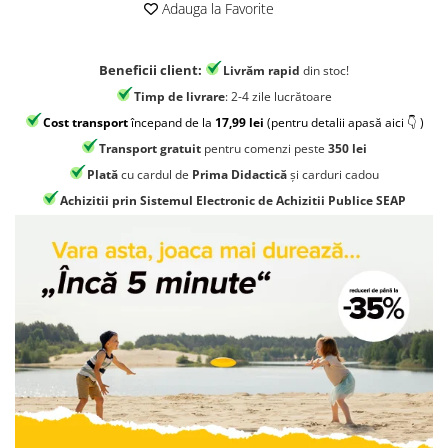
Jocuri geografie
Adauga la Favorite
Jocuri invatat limba engleza
Jocuri Origami
Beneficii client:
Livrăm rapid
din stoc!
Timp de livrare
: 2-4 zile lucrătoare
Jocuri si jucarii educative
Cost transport
începand de la
17,99 lei
(pentru detalii apasă aici 👇 )
Jocuri STEAM
Transport gratuit
pentru comenzi peste
350 lei
Jucarii interactive
Plată
cu cardul de
Prima Didactică
și carduri cadou
Jucarii muzicale
Achizitii prin Sistemul Electronic de Achizitii Publice SEAP
Jucării ȋndemânare
Masinute si trenulete
Roboti de jucarie