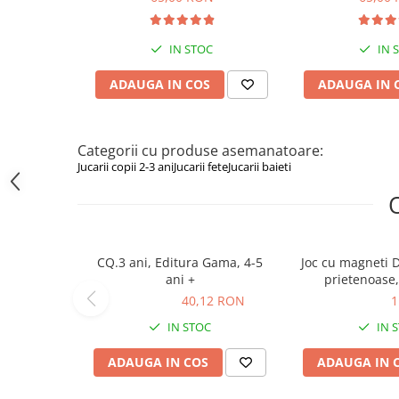
Figurine animale salbatice
Figurine dinozauri
IN STOC
IN 
Figurine Disney
ADAUGA IN COS
ADAUGA IN 
Carti pentru copii
Colectia invat sa citesc
Categorii cu produse asemanatoare:
Jucarii copii 2-3 ani
Jucarii fete
Jucarii baieti
Cărți de Crăciun
Carti dezvoltare emotionala
Carti parenting
Carti educative
CQ.3 ani, Editura Gama, 4-5
Joc cu magneti 
Carti povesti ilustrate
ani +
prietenoase,
40,12 RON
40,12 RON
118,00 RON
1
Carti bebelusi
IN STOC
IN 
Carti de colorat
Carti de fictiune
ADAUGA IN COS
ADAUGA IN 
Carti de povesti