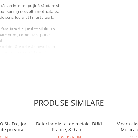
că sarcinile cer puțină răbdare și
spunsuri, își dezvoltă motricitatea
 scris, lucru util mai târziu la
familiare din jurul copilului. În
poate numi, comenta și pune
i.
te ori de câte ori este nevoie. La
 pe măsură ce copilul capătă
PRODUSE SIMILARE
cris
ăsește trei de același fel;
Q Six Pro, joc
Detector digital de metale, BUKI
Vioara ele
 de provocari,
France, 8-9 ani +
Musicale
ni
 RON
139,05 RON
90,