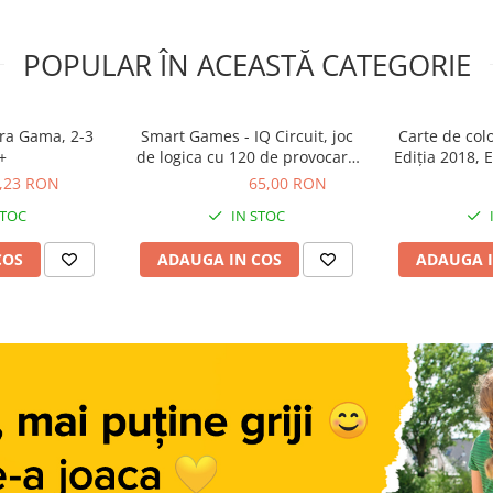
POPULAR ÎN ACEASTĂ CATEGORIE
ra Gama, 2-3
Smart Games - IQ Circuit, joc
Carte de col
+
de logica cu 120 de provocari,
Ediția 2018, 
8+ ani
,23 RON
65,00 RON
65,00 RON
28,49 R
STOC
IN STOC
COS
ADAUGA IN COS
ADAUGA I