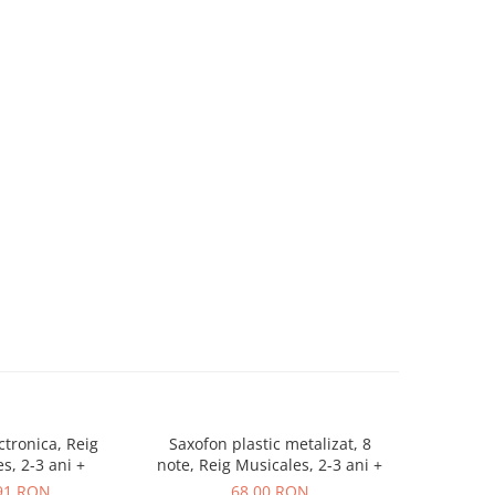
ctronica, Reig
Saxofon plastic metalizat, 8
Joc de coop
s, 2-3 ani +
note, Reig Musicales, 2-3 ani +
91 RON
68,00 RON
2