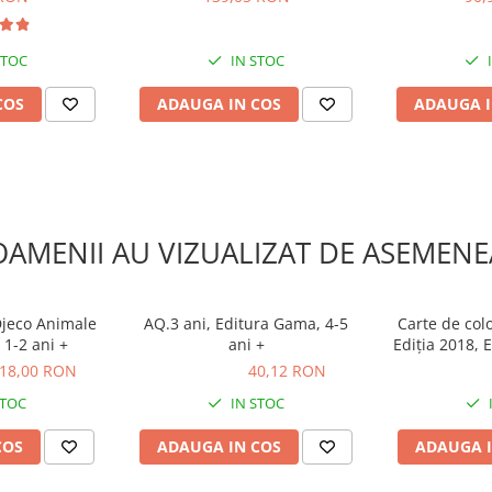
STOC
IN STOC
COS
ADAUGA IN COS
ADAUGA I
OAMENII AU VIZUALIZAT DE ASEMENE
Djeco Animale
AQ.3 ani, Editura Gama, 4-5
Carte de col
 1-2 ani +
ani +
Ediția 2018, 
18,00 RON
40,12 RON
40,12 RON
28,49 R
STOC
IN STOC
COS
ADAUGA IN COS
ADAUGA I