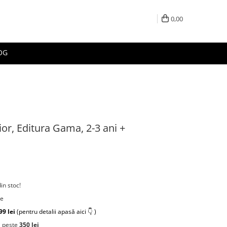
0,00
OG
nior, Editura Gama, 2-3 ani +
din stoc!
re
99 lei
(pentru detalii apasă aici 👇 )
 peste
350 lei