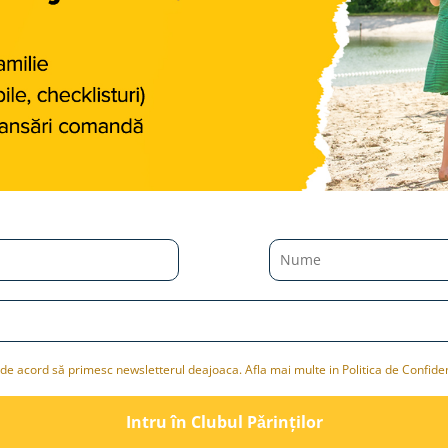
de acord să primesc newsletterul deajoaca. Afla mai multe in Politica de Confiden
Intru în Clubul Pǎrinților