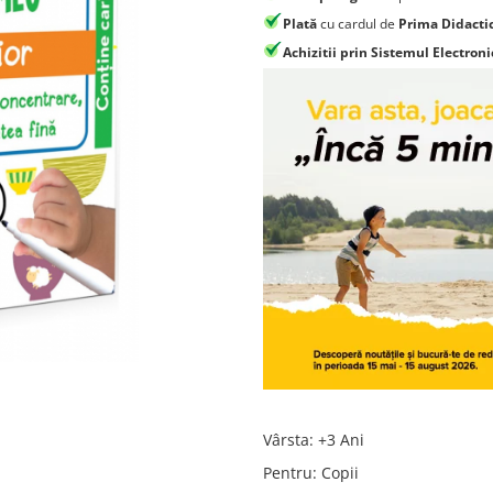
Plată
cu cardul de
Prima Didacti
Achizitii prin Sistemul Electroni
Vârsta
:
+3 Ani
Pentru
:
Copii