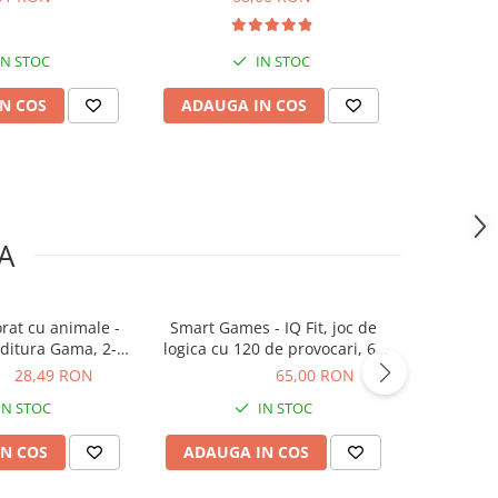
IN STOC
IN STOC
N COS
ADAUGA IN COS
ADAUG
A
orat cu animale -
Smart Games - IQ Fit, joc de
Rapunzel
Editura Gama, 2-3
logica cu 120 de provocari, 6+
ani +
ani
ON
28,49 RON
65,00 RON
65,00 RON
5,23
IN STOC
IN STOC
N COS
ADAUGA IN COS
ADAUG