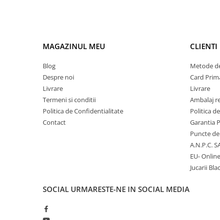
Micii colectionari
Animale din Salbaticie
MAGAZINUL MEU
CLIENTI
Animalele Planetei
Castelul Medieval
Blog
Metode de
Despre noi
Card Prima
Colectia Barbie Jocul de-a Moda
Livrare
Livrare
Colectia insecte din lumea
Termeni si conditii
Ambalaj r
intreaga
Politica de Confidentialitate
Politica d
Colectia Viata la Ferma
Contact
Garantia 
Puncte de 
Vietuitoare din mari si oceane
A.N.P.C. S
Colectia Betterly
EU- Onlin
Pe urmele dinozaurilor
Jucarii Bla
SOCIAL
URMARESTE-NE IN SOCIAL MEDIA
Camera copilului