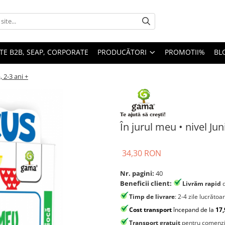
TE B2B, SEAP, CORPORATE
PRODUCĂTORI
PROMOTII%
BL
, 2-3 ani +
În jurul meu • nivel Ju
34,30 RON
Nr. pagini:
40
Beneficii client:
Livrăm rapid
Timp de livrare
: 2-4 zile lucrătoa
Cost transport
începand de la
17,
Transport gratuit
pentru comenzi