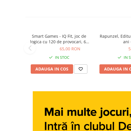
Carti dezvoltare personala
Carti invatare limbi straine
Carti metoda Montessori
Carti si culegeri cu exercitii
Smart Games - IQ Fit, joc de
Rapunzel, Editu
logica cu 120 de provocari, 6+
ani 
Cărți educative pentru copii
ani
65,00 RON
65,00 RON
5,23 RON
5
Gradinita si scoala
IN STOC
IN 
Ghiozdane si accesorii
ADAUGA IN COS
ADAUGA IN 
Jocuri si jucarii educative
Papetarie si Rechizite
Carti si materiale pentru scoala
Jucarii de exterior
Vehicule
Biciclete pentru copii