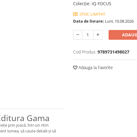
Colecţie
:
IQ FOCUS
STOC LIMITAT
Data de livrare:
Luni, 10.08.2026
ADAUG
Cod Produs:
9789731498027
Adauga la Favorite
, Editura Gama
nvețe prin joacă, într-un ritm
tent lumea, să caute detalii și să