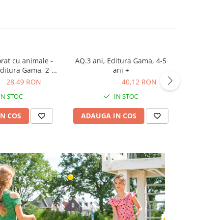
orat cu animale -
AQ.3 ani, Editura Gama, 4-5
Set Ori
Editura Gama, 2-3
ani +
Origami
ani +
Lud
ON
28,49 RON
40,12 RON
40,12 RON
49,50
IN STOC
IN STOC
N COS
ADAUGA IN COS
ADAUG