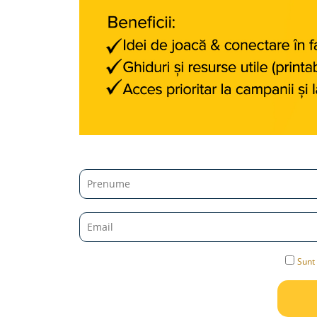
Jucarii diverse
Leagane
Locuri de joaca
Role si Skateboard
Tobogane
Trambuline
Trotinete
Articole pentru colectionari
Monede si Bancnote Autentice din
toata lumea
24h Le Mans
Colectia Camaro vs Mustang
Sunt 
Colectia Nave Militare
Colectiile Panini
Formula 1 The Car Collection