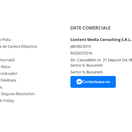
DATE COMERCIALE
 Plata
Content Media Consulting S.R.L.
 de Cariera Didactica
J40/60/2010
RO26372016
eturnabil
Str. Cascadelor nr. 21 Depozit D4, 
Sector 6, Bucuresti
e Retur
Sector 6, Bucuresti
Produselor
fidelitate
Contacteaza-ne
AL
e Dispute Resolution
ck Friday