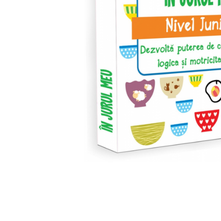
Cuburi de construit
Jocuri creative
Jocuri experimente stiintifice
Casute copii
Jocuri de rol
Jocuri inteligenta si memorie
Casute papusi
Jocuri dezvoltare emotionala
Jucarii din lemn
Jocuri si jucarii stiinta
Jucarii si jocuri Montessori
Jocuri de relaxare
Papusi Barbie
Ceasuri copii