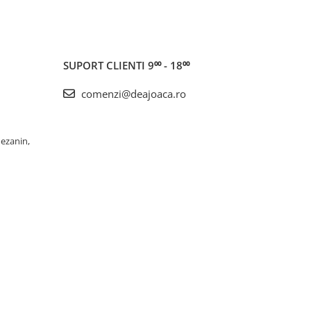
SUPORT CLIENTI
9⁰⁰ - 18⁰⁰
comenzi@deajoaca.ro
Mezanin,