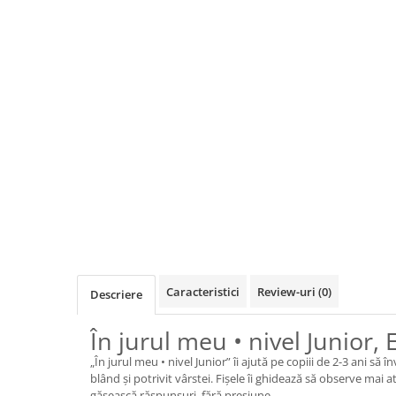
Jocuri de cooperare
Jocuri dezvoltarea imaginatiei
Jocuri geografie
Jocuri invatat limba engleza
Jocuri Origami
Jocuri si jucarii educative
Jocuri STEAM
Jucarii interactive
Jucarii muzicale
Jucării ȋndemânare
Masinute si trenulete
Caracteristici
Review-uri
(0)
Descriere
Roboti de jucarie
În jurul meu • nivel Junior
Jucarii bebelusi
„În jurul meu • nivel Junior” îi ajută pe copiii de 2-3 ani să î
Centre de activitati
blând și potrivit vârstei. Fișele îi ghidează să observe mai a
găsească răspunsuri, fără presiune.