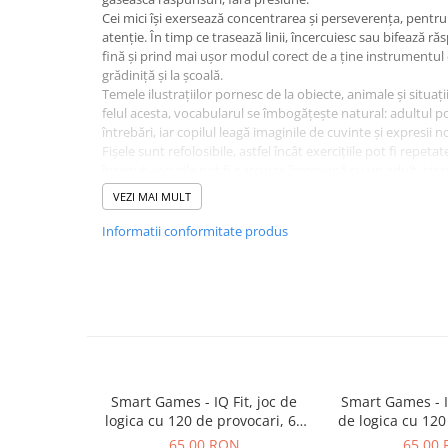
Plusuri bebelusi
Cei mici își exersează concentrarea și perseverența, pentru 
Carti senzoriale bebelusi
atenție. În timp ce trasează linii, încercuiesc sau bifează ră
fină și prind mai ușor modul corect de a ține instrumentul de
Jucarii de sortare
grădiniță și la școală.
Temele ilustrațiilor pornesc de la obiecte, animale și situații 
Cuburi din lemn
felul acesta, vocabularul se îmbogățește natural: adultul 
Jucarii de tras si impins
întrebări, iar copilul leagă imaginile de cuvinte și expresii no
Fișele sunt refolosibile, astfel încât exercițiile pot fi repeta
Jucarii zornaitoare
început, jocurile pot fi parcurse împreună cu un adult, iar
Puzzle bebelusi
încredere, poate lucra din ce în ce mai mult singur.
VEZI MAI MULT
Specificații:
Instrument educațional pentru copii de 2-3 ani
Informatii conformitate produs
Plusuri
Editura: Gama
Animale de plus
40 de fișe refolosibile
Exersează atenția, concentrarea și perseverența
Pasari de plus
Stimulează spiritul de observație
Sprijină dezvoltarea motricității fine
Ajută la formarea poziției corecte a instrumentului de s
Figurine
Contribuie la îmbogățirea vocabularului
Animale marine
Tipuri de jocuri: Găsește ce e diferit; Găsește perechea; G
Numără câte sunt; Găsește intrusul
Smart Games - IQ Fit, joc de
Smart Games - I
Pusculite
logica cu 120 de provocari, 6+
de logica cu 120
Figurine animale domestice
ani
8+ a
65,00 RON
65,00