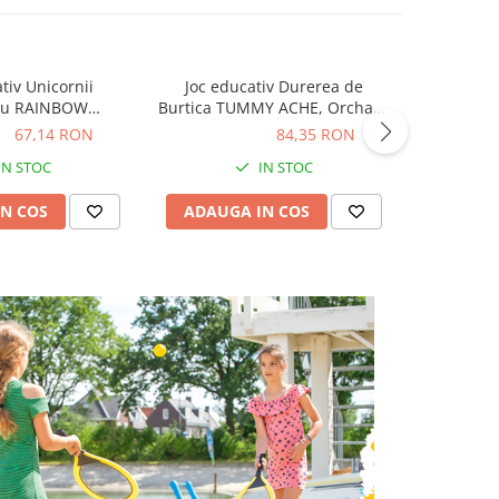
tiv Unicornii
Joc educativ Durerea de
Joc Memo 
eu RAINBOW
Burtica TUMMY ACHE, Orchard
124,00
chard Toys, 3 - 5
Toys, 2-3 ani +
ON
67,14 RON
84,35 RON
84,35 RON
ani +
IN STOC
IN STOC
ADAUG
N COS
ADAUGA IN COS