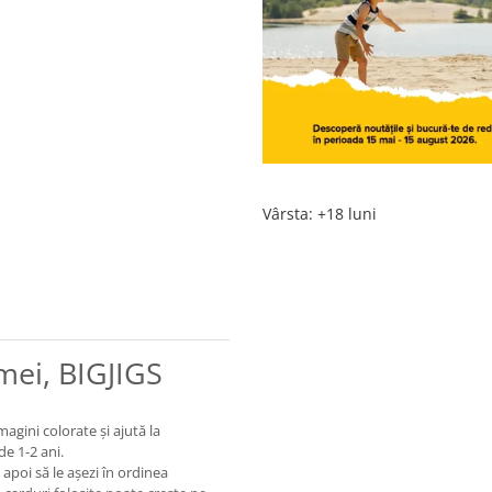
Vârsta
:
+18 luni
mei, BIGJIGS
agini colorate și ajută la
de 1-2 ani.
 apoi să le așezi în ordinea