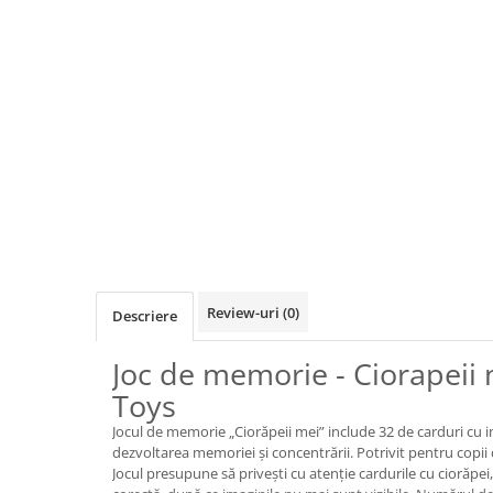
Jocuri de cooperare
Jocuri dezvoltarea imaginatiei
Jocuri geografie
Jocuri invatat limba engleza
Jocuri Origami
Jocuri si jucarii educative
Jocuri STEAM
Jucarii interactive
Jucarii muzicale
Jucării ȋndemânare
Review-uri
(0)
Descriere
Masinute si trenulete
Joc de memorie - Ciorapeii 
Roboti de jucarie
Toys
Jocul de memorie „Ciorăpeii mei” include 32 de carduri cu im
Jucarii bebelusi
dezvoltarea memoriei și concentrării. Potrivit pentru copii 
Centre de activitati
Jocul presupune să privești cu atenție cardurile cu ciorăpei,