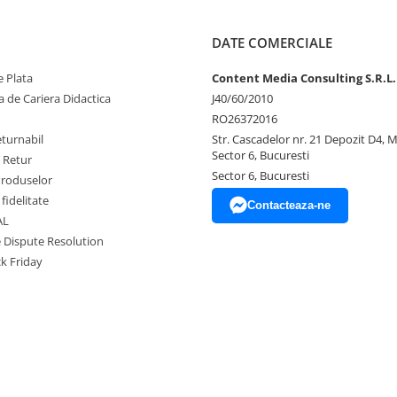
DATE COMERCIALE
 Plata
Content Media Consulting S.R.L.
 de Cariera Didactica
J40/60/2010
RO26372016
eturnabil
Str. Cascadelor nr. 21 Depozit D4, 
Sector 6, Bucuresti
e Retur
Sector 6, Bucuresti
Produselor
fidelitate
Contacteaza-ne
AL
e Dispute Resolution
ck Friday