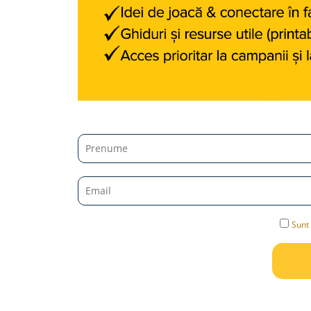
Jucarii diverse
Leagane
Locuri de joaca
Role si Skateboard
Tobogane
Trambuline
Trotinete
Articole pentru colectionari
Monede si Bancnote Autentice din
toata lumea
24h Le Mans
Sunt 
Colectia Camaro vs Mustang
Colectia Nave Militare
Colectiile Panini
Formula 1 The Car Collection