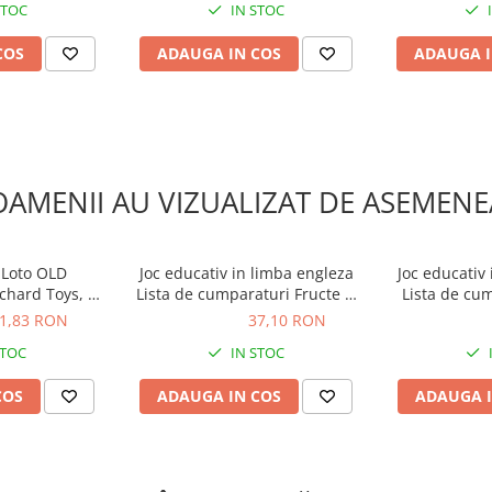
STOC
IN STOC
COS
ADAUGA IN COS
ADAUGA I
OAMENII AU VIZUALIZAT DE ASEMENE
 Loto OLD
Joc educativ in limba engleza
Joc educativ
hard Toys, 2-
Lista de cumparaturi Fructe si
Lista de cu
 +
legume, Orchard Toys, 2-3 ani
Orchard T
1,83 RON
37,10 RON
37,10 RON
37,10 R
+
STOC
IN STOC
COS
ADAUGA IN COS
ADAUGA I