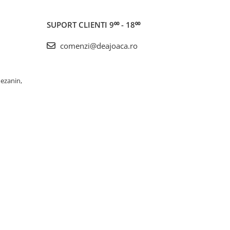
SUPORT CLIENTI
9⁰⁰ - 18⁰⁰
comenzi@deajoaca.ro
Mezanin,