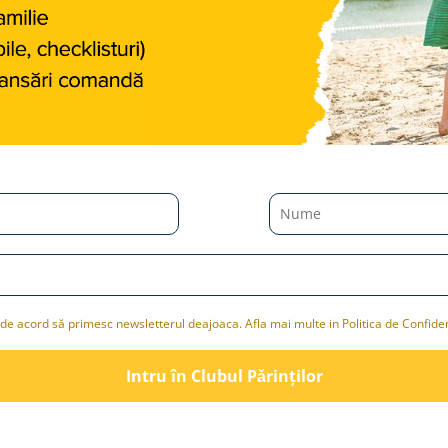
de acord să primesc newsletterul deajoaca. Afla mai multe in Politica de Confiden
Intru în Clubul Pǎrinților