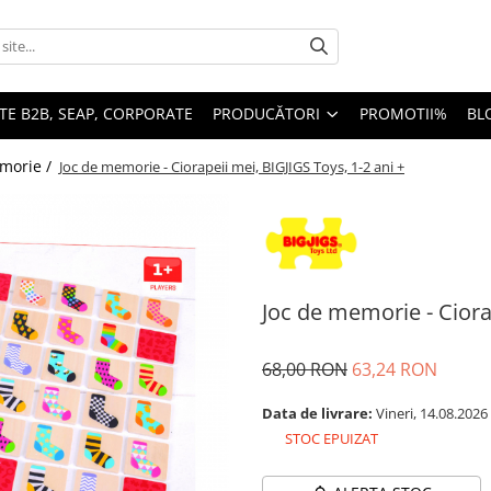
TE B2B, SEAP, CORPORATE
PRODUCĂTORI
PROMOTII%
BL
emorie /
Joc de memorie - Ciorapeii mei, BIGJIGS Toys, 1-2 ani +
Joc de memorie - Ciorap
68,00 RON
63,24 RON
Data de livrare:
Vineri, 14.08.2026
STOC EPUIZAT