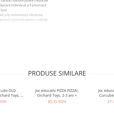
 carduri folosite poate crește pe
fășoară individual și îi provoacă
răpel.
lă și își antrenează răbdarea,
ensiuni potrivite pentru mâinile
ajul înainte de utilizare și
le pentru referințe viitoare. Feriti
PRODUSE SIMILARE
v Loto OLD
Joc educativ PIZZA PIZZA!,
Joc educa
hard Toys, 2-
Orchard Toys, 2-3 ani +
Curcub
 +
UNICORNS, Orc
 RON
85,35 RON
67,