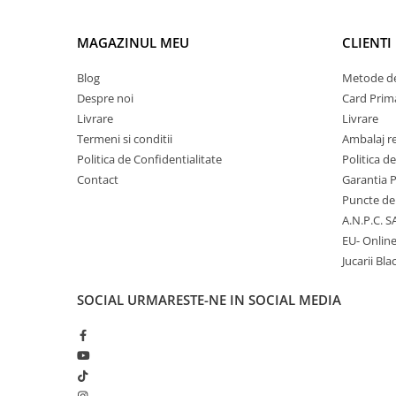
Micii colectionari
MAGAZINUL MEU
CLIENTI
Animale din Salbaticie
Blog
Metode de
Animalele Planetei
Despre noi
Card Prima
Castelul Medieval
Livrare
Livrare
Termeni si conditii
Ambalaj r
Colectia Barbie Jocul de-a Moda
Politica de Confidentialitate
Politica d
Colectia insecte din lumea
Contact
Garantia 
intreaga
Puncte de 
Colectia Viata la Ferma
A.N.P.C. S
EU- Onlin
Vietuitoare din mari si oceane
Jucarii Bla
Colectia Betterly
SOCIAL
URMARESTE-NE IN SOCIAL MEDIA
Pe urmele dinozaurilor
Camera copilului