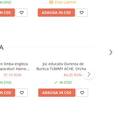
IN STOC
STOC LIMITAT
N COS
ADAUGA IN COS
ADAUG
A
 in limba engleza
Joc educativ Durerea de
Joc de 
-25%
mparaturi Haine,
Burtica TUMMY ACHE, Orchard
Contrariilo
oys, 2-3 ani +
Toys, 2-3 ani +
ON
37,10 RON
84,35 RON
84,35 RON
52,85
IN STOC
IN STOC
N COS
ADAUGA IN COS
ADAUG