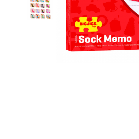
Cuburi de construit
Jocuri creative
Jocuri experimente stiintifice
Casute copii
Jocuri de rol
Jocuri inteligenta si memorie
Casute papusi
Jocuri dezvoltare emotionala
Jucarii din lemn
Jocuri si jucarii stiinta
Jucarii si jocuri Montessori
Jocuri de relaxare
Papusi Barbie
Ceasuri copii