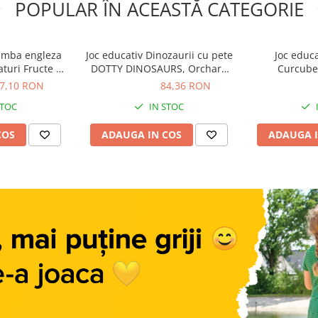
POPULAR ÎN ACEASTĂ CATEGORIE
limba engleza
Joc educativ Dinozaurii cu pete
Joc educa
turi Fructe si
DOTTY DINOSAURS, Orchard
Curcub
Toys, 2-3 ani
Toys, 2-3 ani +
UNICORNS, Or
7,10 RON
84,36 RON
84,36 RON
67,14 R
STOC
IN STOC
COS
ADAUGA IN COS
ADAUGA I