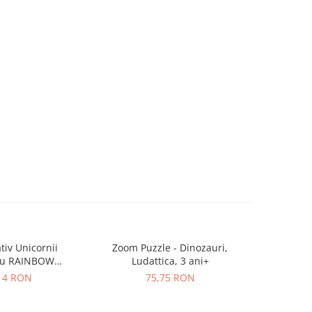
tiv Unicornii
Zoom Puzzle - Dinozauri,
Joc educat
eu RAINBOW
Ludattica, 3 ani+
Lista de c
hard Toys, 3 - 5
LIST, Orc
14 RON
75,75 RON
ani +