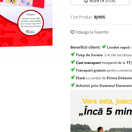
ALERTA STOC
Cod Produs:
BJ905
Adauga la Favorite
Beneficii client:
Livrăm rapid
Timp de livrare
: 2-4 zile lucrătoa
Cost transport
începand de la
17,
Transport gratuit
pentru comenzi
Plată
cu cardul de
Prima Didacti
Achizitii prin Sistemul Electroni