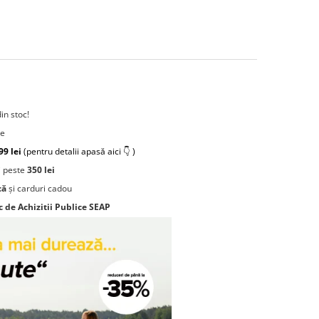
din stoc!
re
99 lei
(pentru detalii apasă aici 👇 )
 peste
350 lei
că
și carduri cadou
c de Achizitii Publice SEAP