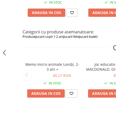
IN STOC
IN 
Figurine animale salbatice
ADAUGA IN COS
ADAUGA IN 
Figurine dinozauri
Figurine Disney
Categorii cu produse asemanatoare:
Carti pentru copii
Produse
Jucarii copii 1-2 ani
Jucarii fete
Jucarii baieti
Colectia invat sa citesc
Cărți de Crăciun
Carti dezvoltare emotionala
Memo micro animale Londji, 2-
Joc educativ
Carti parenting
3 ani +
MACDONALD, Orc
Carti educative
3 ani
40,27 RON
40,27 RON
81,83 RON
8
Carti povesti ilustrate
IN STOC
IN 
Carti bebelusi
ADAUGA IN COS
ADAUGA IN 
Carti de colorat
Carti de fictiune
Carti de povesti