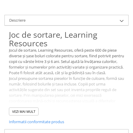
Descriere
Joc de sortare, Learning
Resources
Jocul de sortare, Learning Resources, oferă peste 600 de piese
diverse și șase boluri colorate pentru sortare, fiind potrivit pentru
copii cu vârste între 3 și 6 ani. Setul ajută la învățarea culorilor,
formelor și numerelor prin activități variate și organizare practică.
Poate fi folosit atât acasă, cât și la grădiniță sau în clasă.
Jocul presupune sortarea pieselor în funcție de culoare, formă sau
număr, folosind bolurile și tava incluse. Copiii pot urma
activitățile sugerate din set sau pot inventa propriile reguli de
sortare. Prin manipularea pieselor, cei mici exersează
coordonarea mână-ochi și recunoașterea vizuală a diferitelor
categorii.
VEZI MAI MULT
Setul conține 632 de piese pentru sortare, 6 boluri colorate, o
tavă din plastic, 3 carduri cu ac pentru rotire și o matriță
Informatii conformitate produs
numerică. Ambalajul este compact și ușor de depozitat, iar lista
de activități oferă idei pentru jocuri suplimentare.