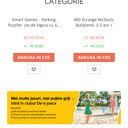
CATEGORIE
Smart Games - Parking
WD Scrooge McDuck,
Puzzler, joc de logica cu 60
Bullyland, 2-3 ani +
de provocari, 6+ ani
89,99 RON
31,98 RON
89,99 RON
31,98 RON
IN STOC
IN STOC
ADAUGA IN COS
ADAUGA IN COS