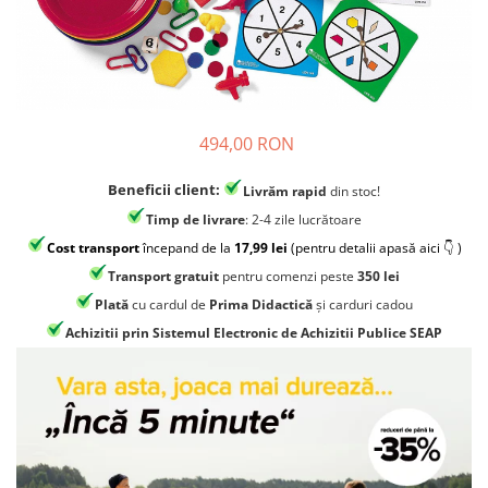
Jocuri experimente stiintifice
Carti metoda Montessori
Casute copii
Carti si culegeri cu exercitii
Jocuri de rol
Cărți educative pentru copii
Jocuri inteligenta si memorie
494,00 RON
Casute papusi
Beneficii client:
Livrăm rapid
din stoc!
Jocuri dezvoltare emotionala
Timp de livrare
: 2-4 zile lucrătoare
Jucarii din lemn
Cost transport
începand de la
17,99 lei
(pentru detalii apasă aici 👇 )
Jocuri si jucarii stiinta
Transport gratuit
pentru comenzi peste
350 lei
Jucarii si jocuri Montessori
Plată
cu cardul de
Prima Didactică
și carduri cadou
Jocuri de relaxare
Achizitii prin Sistemul Electronic de Achizitii Publice SEAP
Papusi Barbie
Ceasuri copii
Jocuri de cooperare
Jocuri dezvoltarea imaginatiei