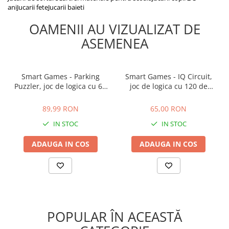
ani
Jucarii fete
Jucarii baieti
OAMENII AU VIZUALIZAT DE
ASEMENEA
Smart Games - Parking
Smart Games - IQ Circuit,
Puzzler, joc de logica cu 60
joc de logica cu 120 de
de provocari, 6+ ani
provocari, 8+ ani
89,99 RON
65,00 RON
89,99 RON
65,00 RON
IN STOC
IN STOC
ADAUGA IN COS
ADAUGA IN COS
POPULAR ÎN ACEASTĂ