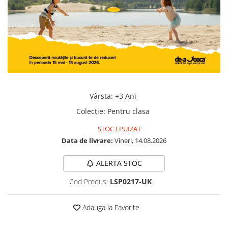
Jocuri geografie
Jocuri invatat limba engleza
Jocuri Origami
Jocuri si jucarii educative
Jocuri STEAM
Jucarii interactive
Vârsta
:
+3 Ani
Jucarii muzicale
Colecţie
:
Pentru clasa
Jucării ȋndemânare
STOC EPUIZAT
Masinute si trenulete
Data de livrare:
Vineri, 14.08.2026
Roboti de jucarie
ALERTA STOC
Cod Produs:
LSP0217-UK
Adauga la Favorite