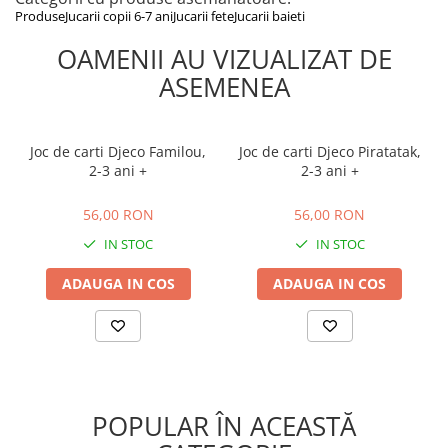
Dimensiune cutie: 22.40 x 22.40 x 6.35 cm
Produse
Jucarii copii 6-7 ani
Jucarii fete
Jucarii baieti
Avertismente de siguranță: jocul este contraindicat copiilor sub 3
OAMENII AU VIZUALIZAT DE
ani, deoarece conține piese mici care pot provoca sufocare.
Ambalajele se îndepărtează înainte de utilizare, jucăria se
ASEMENEA
folosește doar sub supravegherea unui adult și se păstrează
departe de foc, temperaturi ridicate și umiditate.
Joc de carti Djeco Familou,
Joc de carti Djeco Piratatak,
2-3 ani +
2-3 ani +
56,00 RON
56,00 RON
56,00 RON
56,00 RON
IN STOC
IN STOC
ADAUGA IN COS
ADAUGA IN COS
POPULAR ÎN ACEASTĂ