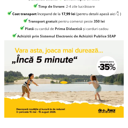
Jocuri geografie
Timp de livrare
: 2-4 zile lucrătoare
Jocuri invatat limba engleza
Cost transport
începand de la
17,99 lei
(pentru detalii apasă aici 👇 )
Jocuri Origami
Transport gratuit
pentru comenzi peste
350 lei
Jocuri si jucarii educative
Plată
cu cardul de
Prima Didactică
și carduri cadou
Achizitii prin Sistemul Electronic de Achizitii Publice SEAP
Jocuri STEAM
Jucarii interactive
Jucarii muzicale
Jucării ȋndemânare
Masinute si trenulete
Roboti de jucarie