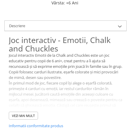
Vârsta
:
+6 Ani
Descriere
Joc interactiv - Emotii, Chalk
and Chuckles
Jocul interactiv Emotii de la Chalk and Chuckles este un joc
educativ pentru copii de 6 ani+, creat pentru a îi ajuta să
recunoască și să exprime emoțiile prin joacă în familie sau în grup.
Copiii folosesc carduri ilustrate, eșarfe colorate și mici provocări
de mimă, desen sau povestire.
În primul mod de joc, fiecare copil își alege o eșarfă colorată,
primește 4 carduri cu emoții, iar restul cardurilor rămân în
mijlocul mesei. Jucătorii caută emoțiile din aceeași culoare cu
eșarfa, apoi desenează, mimează sau creează o poveste pentru ca
ceilalți să ghicească emoția. Câștigă cel care reușește primul să
strângă un set complet de carduri.
VEZI MAI MULT
În al doilea joc, copiii fac schimb de carduri până când unul dintre
ei adună 4 carduri cu aceeași emoție și o mimează cât mai clar,
Informatii conformitate produs
pentru a fi recunoscută. Al treilea joc pune accent pe memorie și