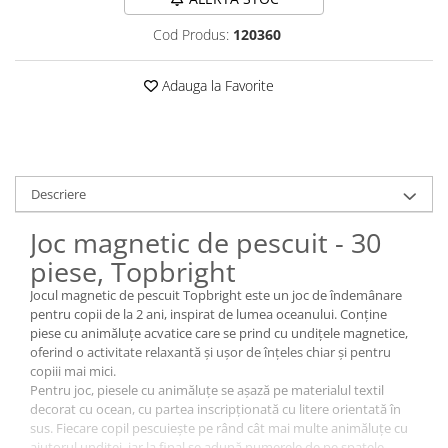
Cod Produs:
120360
Adauga la Favorite
Descriere
Joc magnetic de pescuit - 30
piese, Topbright
Jocul magnetic de pescuit Topbright este un joc de îndemânare
pentru copii de la 2 ani, inspirat de lumea oceanului. Conține
piese cu animăluțe acvatice care se prind cu undițele magnetice,
oferind o activitate relaxantă și ușor de înțeles chiar și pentru
copiii mai mici.
Pentru joc, piesele cu animăluțe se așază pe materialul textil
decorat cu ocean, cu partea inscripționată cu litere orientată în
sus. Fiecare copil pescuiește pe rând cât mai multe animăluțe cu
ajutorul undiței, iar la final se adună numerele de pe spatele