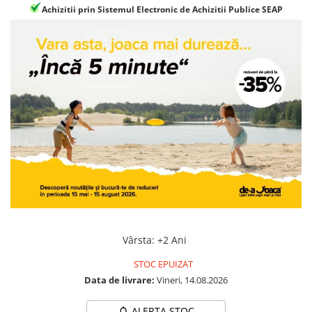
Jocuri geografie
Achizitii prin Sistemul Electronic de Achizitii Publice SEAP
Jocuri invatat limba engleza
Jocuri Origami
Jocuri si jucarii educative
Jocuri STEAM
Jucarii interactive
Jucarii muzicale
Jucării ȋndemânare
Masinute si trenulete
Roboti de jucarie
Vârsta
:
+2 Ani
STOC EPUIZAT
Data de livrare:
Vineri, 14.08.2026
ALERTA STOC