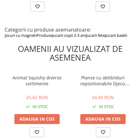
Dimensiune piesă: 6,5 x 0,5 cm
Jucăria conține magneți care pot provoca accidente grave dacă
sunt înghițiți sau inhalați; solicitați imediat ajutor medical în astfel
de situații. Se recomandă supravegherea copilului în timpul
Categorii cu produse asemanatoare:
jocului, păstrarea ambalajelor departe de copii și evitarea
expunerii jucăriei la foc, temperaturi ridicate și umiditate.
Jocuri cu magneti
Produse
Jucarii copii 2-3 ani
Jucarii fete
Jucarii baieti
OAMENII AU VIZUALIZAT DE
ASEMENEA
Animal Squishy diverse
Planse cu abtibilduri
sortimente
repozitionabile Djeco,
Invatam ce facem acasa, 1-
25,42 RON
54,00 RON
2 ani +
25,42 RON
54,00 RON
IN STOC
IN STOC
ADAUGA IN COS
ADAUGA IN COS