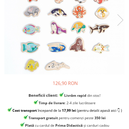
Jocuri experimente stiintifice
Carti metoda Montessori
Casute copii
Carti si culegeri cu exercitii
Jocuri de rol
Cărți educative pentru copii
Jocuri inteligenta si memorie
Casute papusi
Jocuri dezvoltare emotionala
Jucarii din lemn
Jocuri si jucarii stiinta
Jucarii si jocuri Montessori
126,90 RON
Jocuri de relaxare
Beneficii client:
Papusi Barbie
Livrăm rapid
din stoc!
Timp de livrare
: 2-4 zile lucrătoare
Ceasuri copii
Cost transport
începand de la
17,99 lei
(pentru detalii apasă aici 👇 )
Jocuri de cooperare
Transport gratuit
pentru comenzi peste
350 lei
Jocuri dezvoltarea imaginatiei
Plată
cu cardul de
Prima Didactică
și carduri cadou