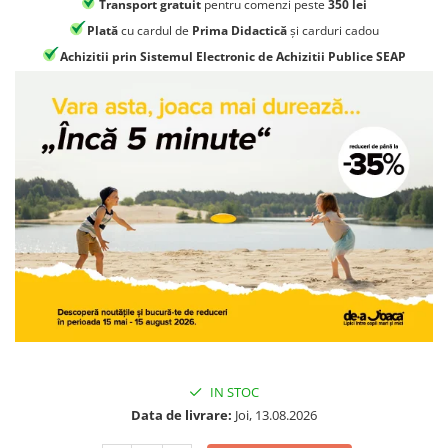
Transport gratuit
pentru comenzi peste
350 lei
Jocuri geografie
Plată
cu cardul de
Prima Didactică
și carduri cadou
Jocuri invatat limba engleza
Achizitii prin Sistemul Electronic de Achizitii Publice SEAP
Jocuri Origami
Jocuri si jucarii educative
Jocuri STEAM
Jucarii interactive
Jucarii muzicale
Jucării ȋndemânare
Masinute si trenulete
Roboti de jucarie
IN STOC
Data de livrare:
Joi, 13.08.2026