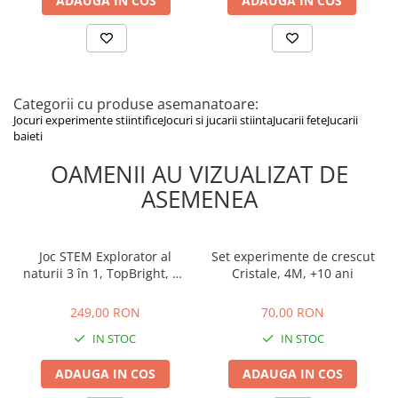
ADAUGA IN COS
ADAUGA IN COS
instrucțiunilor înainte de folosire.
Categorii cu produse asemanatoare:
Jocuri experimente stiintifice
Jocuri si jucarii stiinta
Jucarii fete
Jucarii
baieti
OAMENII AU VIZUALIZAT DE
ASEMENEA
Joc STEM Explorator al
Set experimente de crescut
naturii 3 în 1, TopBright, +6
Cristale, 4M, +10 ani
ani
249,00 RON
70,00 RON
249,00 RON
70,00 RON
IN STOC
IN STOC
ADAUGA IN COS
ADAUGA IN COS