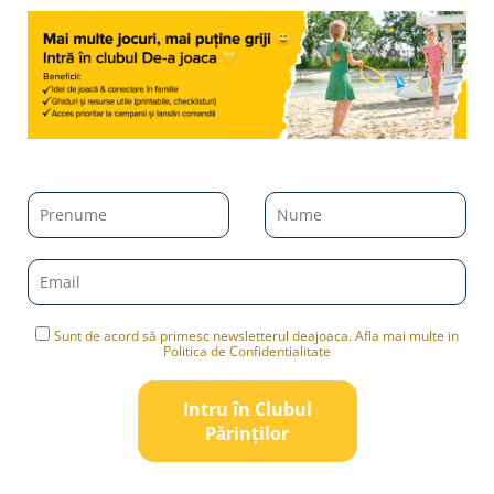
Sunt de acord să primesc newsletterul deajoaca. Afla mai multe in
Politica de Confidentialitate
Intru în Clubul
Pǎrinților