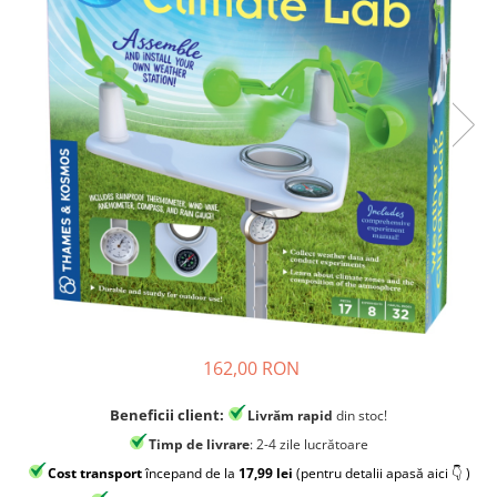
Jocuri experimente stiintifice
Carti metoda Montessori
Casute copii
Carti si culegeri cu exercitii
Jocuri de rol
Cărți educative pentru copii
Jocuri inteligenta si memorie
Casute papusi
Jocuri dezvoltare emotionala
Jucarii din lemn
Jocuri si jucarii stiinta
Jucarii si jocuri Montessori
Jocuri de relaxare
162,00 RON
Papusi Barbie
Ceasuri copii
Beneficii client:
Livrăm rapid
din stoc!
Jocuri de cooperare
Timp de livrare
: 2-4 zile lucrătoare
Jocuri dezvoltarea imaginatiei
Cost transport
începand de la
17,99 lei
(pentru detalii apasă aici 👇 )