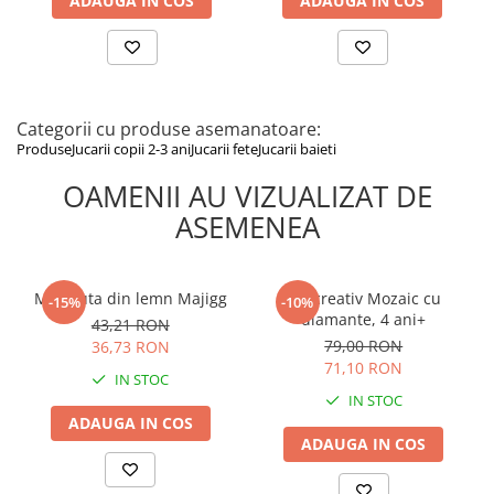
ADAUGA IN COS
ADAUGA IN COS
Ferit de foc, temperaturi ridicate și umiditate
Categorii cu produse asemanatoare:
Produse
Jucarii copii 2-3 ani
Jucarii fete
Jucarii baieti
OAMENII AU VIZUALIZAT DE
ASEMENEA
Muzicuta din lemn Majigg
Set creativ Mozaic cu
-15%
-10%
diamante, 4 ani+
43,21 RON
79,00 RON
36,73 RON
71,10 RON
IN STOC
IN STOC
ADAUGA IN COS
ADAUGA IN COS