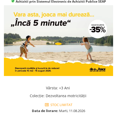
Achizitii prin Sistemul Electronic de Achizitii Publice SEAP
Jocuri geografie
Jocuri invatat limba engleza
Jocuri Origami
Jocuri si jucarii educative
Jocuri STEAM
Jucarii interactive
Jucarii muzicale
Jucării ȋndemânare
Masinute si trenulete
Roboti de jucarie
Vârsta
:
+3 Ani
Colecţie
:
Dezvoltarea motricităţii
STOC LIMITAT
Data de livrare:
Marti, 11.08.2026