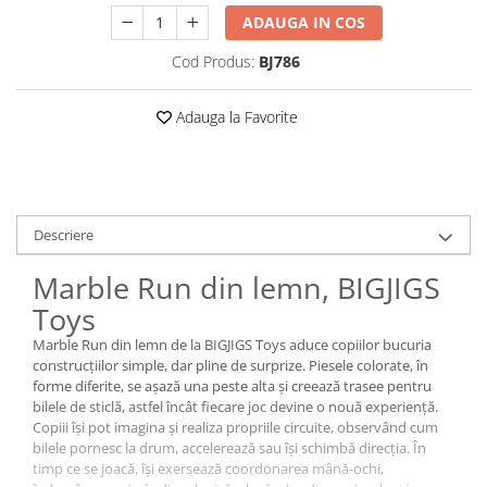
ADAUGA IN COS
Cod Produs:
BJ786
Adauga la Favorite
Descriere
Marble Run din lemn, BIGJIGS
Toys
Marble Run din lemn de la BIGJIGS Toys aduce copiilor bucuria
construcțiilor simple, dar pline de surprize. Piesele colorate, în
forme diferite, se așază una peste alta și creează trasee pentru
bilele de sticlă, astfel încât fiecare joc devine o nouă experiență.
Copiii își pot imagina și realiza propriile circuite, observând cum
bilele pornesc la drum, accelerează sau își schimbă direcția. În
timp ce se joacă, își exersează coordonarea mână-ochi,