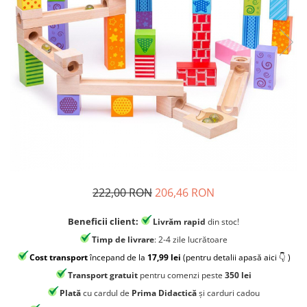
Jocuri experimente stiintifice
Carti metoda Montessori
Casute copii
Carti si culegeri cu exercitii
Jocuri de rol
Cărți educative pentru copii
Jocuri inteligenta si memorie
Casute papusi
Jocuri dezvoltare emotionala
Jucarii din lemn
Jocuri si jucarii stiinta
Jucarii si jocuri Montessori
222,00 RON
206,46 RON
Jocuri de relaxare
Beneficii client:
Livrăm rapid
din stoc!
Papusi Barbie
Timp de livrare
: 2-4 zile lucrătoare
Ceasuri copii
Cost transport
începand de la
17,99 lei
(pentru detalii apasă aici 👇 )
Jocuri de cooperare
Transport gratuit
pentru comenzi peste
350 lei
Jocuri dezvoltarea imaginatiei
Plată
cu cardul de
Prima Didactică
și carduri cadou