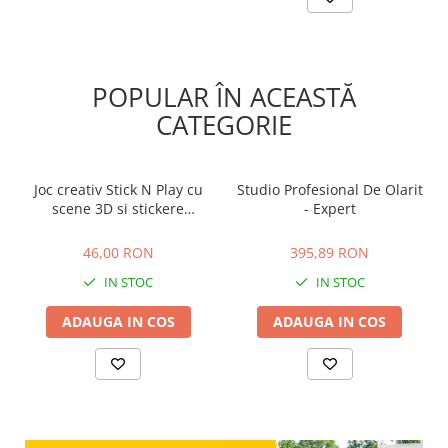
POPULAR ÎN ACEASTĂ
CATEGORIE
Joc creativ Stick N Play cu
Studio Profesional De Olarit
scene 3D si stickere
- Expert
repozitionabile - Gradina
46,00 RON
395,89 RON
Secreta, + 3 ani
46,00 RON
395,89 RON
IN STOC
IN STOC
ADAUGA IN COS
ADAUGA IN COS