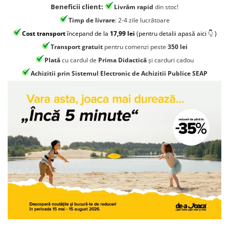
Jocuri geografie
Beneficii client:
Livrăm rapid
din stoc!
Jocuri invatat limba engleza
Timp de livrare
: 2-4 zile lucrătoare
Cost transport
începand de la
17,99 lei
(pentru detalii apasă aici 👇 )
Jocuri Origami
Transport gratuit
pentru comenzi peste
350 lei
Jocuri si jucarii educative
Plată
cu cardul de
Prima Didactică
și carduri cadou
Jocuri STEAM
Achizitii prin Sistemul Electronic de Achizitii Publice SEAP
Jucarii interactive
Jucarii muzicale
Jucării ȋndemânare
Masinute si trenulete
Roboti de jucarie