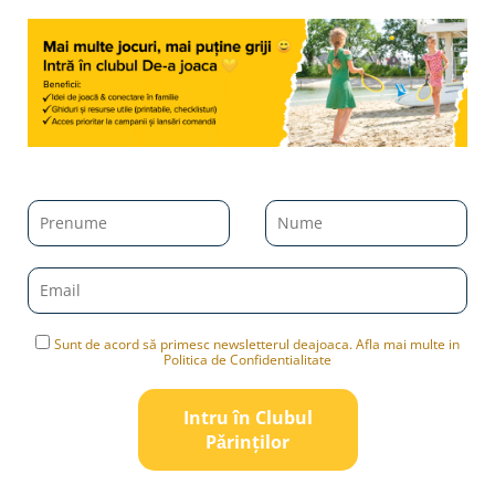
Sunt de acord să primesc newsletterul deajoaca. Afla mai multe in
Politica de Confidentialitate
Intru în Clubul
Pǎrinților