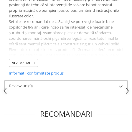
pasionați de tehnică și intervenții de salvare își pot construi
propria mașină de pompieri pas cu pas, urmărind instrucțiunile
ilustrate color.
Setul este recomandat de la 8 ani și se potrivește foarte bine
copiilor de 8-9 ani, care încep să fie interesați de mecanisme,
șuruburi și montaj. Asamblarea pieselor dezvoltă răbdarea,
coordonarea mână-ochi și gândirea logică, iar rezultatul final le
oferă sentimentul plăcut că au construit singuri un vehicul solid.
Elementele din oțel lustruit, produse în Germania, oferă un model
stabil, pe care copiii îl pot admira sau integra în jocurile lor de rol
cu pompieri, intervenții și misiuni de salvare. Fiecare etapă de
VEZI MAI MULT
construcție îi ajută să înțeleagă cum se îmbină piesele, cum
funcționează îmbinările și ce înseamnă să urmezi un plan.
Informatii conformitate produs
Cutia are dimensiuni potrivite pentru a fi păstrată ușor pe raft
sau luată în vacanță, astfel încât proiectul poate fi continuat
Review-uri
(0)
oriunde copiii au chef de construit.
Specificații:
Set de construcție metalic Mașina de pompieri Eitech
Include 180 de piese
Material: oțel lustruit
RECOMANDARI
Produs fabricat în Germania
Instrucțiuni ilustrate color incluse
Vârsta recomandată: de la 8 ani (potrivit în special pentru 8-9