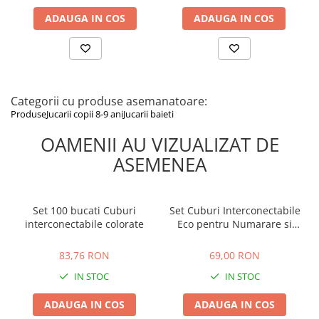
ADAUGA IN COS
ADAUGA IN COS
Categorii cu produse asemanatoare:
Produse
Jucarii copii 8-9 ani
Jucarii baieti
OAMENII AU VIZUALIZAT DE
ASEMENEA
Set 100 bucati Cuburi
Set Cuburi Interconectabile
interconectabile colorate
Eco pentru Numarare si
Constructie - 100 Piese, 10
83,76 RON
69,00 RON
Culori, 3+ Ani
83,76 RON
69,00 RON
IN STOC
IN STOC
ADAUGA IN COS
ADAUGA IN COS