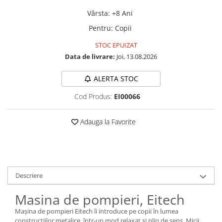
Vârsta
:
+8 Ani
Pentru
:
Copii
STOC EPUIZAT
Data de livrare:
Joi, 13.08.2026
ALERTA STOC
Cod Produs:
EI00066
Adauga la Favorite
Descriere
Masina de pompieri, Eitech
Mașina de pompieri Eitech îi introduce pe copii în lumea
construcțiilor metalice, într-un mod relaxat și plin de sens. Micii