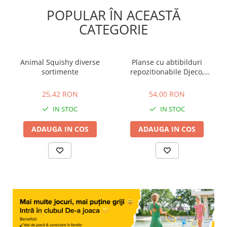
POPULAR ÎN ACEASTĂ
CATEGORIE
Animal Squishy diverse
Planse cu abtibilduri
sortimente
repozitionabile Djeco,
Invatam ce facem acasa, 1-
25,42 RON
54,00 RON
2 ani +
25,42 RON
54,00 RON
IN STOC
IN STOC
ADAUGA IN COS
ADAUGA IN COS