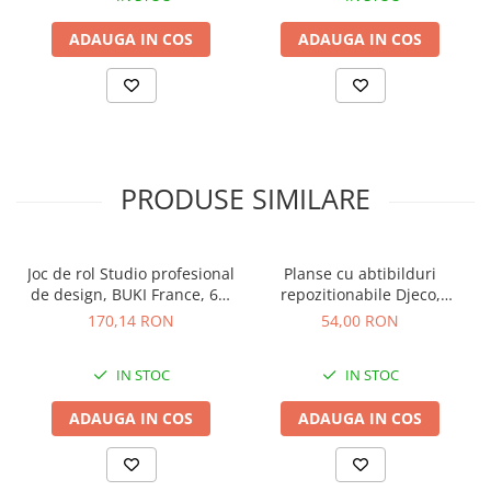
ADAUGA IN COS
ADAUGA IN COS
PRODUSE SIMILARE
Joc de rol Studio profesional
Planse cu abtibilduri
de design, BUKI France, 6-7
repozitionabile Djeco,
ani +
Invatam ce facem acasa, 1-2
170,14 RON
54,00 RON
ani +
IN STOC
IN STOC
ADAUGA IN COS
ADAUGA IN COS