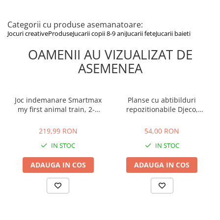
Categorii cu produse asemanatoare:
Jocuri creative
Produse
Jucarii copii 8-9 ani
Jucarii fete
Jucarii baieti
OAMENII AU VIZUALIZAT DE
ASEMENEA
Joc indemanare Smartmax
Planse cu abtibilduri
my first animal train, 2-3
repozitionabile Djeco,
ani +
Invatam ce facem acasa, 1-
219,99 RON
54,00 RON
2 ani +
219,99 RON
54,00 RON
IN STOC
IN STOC
ADAUGA IN COS
ADAUGA IN COS