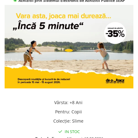
Achizitii prin Sistemul Electronic de Achizitii Publice SEAP
Jocuri geografie
Jocuri invatat limba engleza
Jocuri Origami
Jocuri si jucarii educative
Jocuri STEAM
Jucarii interactive
Jucarii muzicale
Jucării ȋndemânare
Masinute si trenulete
Roboti de jucarie
Vârsta
:
+8 Ani
Pentru
:
Copii
Colecţie
:
Slime
IN STOC