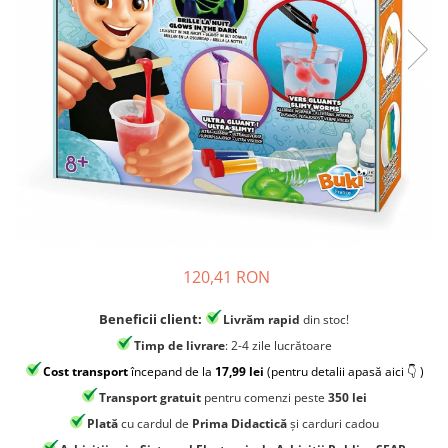
Jocuri experimente stiintifice
Carti metoda Montessori
Casute copii
Carti si culegeri cu exercitii
Jocuri de rol
Cărți educative pentru copii
Jocuri inteligenta si memorie
Casute papusi
Jocuri dezvoltare emotionala
Jucarii din lemn
Jocuri si jucarii stiinta
Jucarii si jocuri Montessori
120,41 RON
Jocuri de relaxare
Beneficii client:
Livrăm rapid
din stoc!
Papusi Barbie
Timp de livrare
: 2-4 zile lucrătoare
Ceasuri copii
Cost transport
începand de la
17,99 lei
(pentru detalii apasă aici 👇 )
Jocuri de cooperare
Transport gratuit
pentru comenzi peste
350 lei
Jocuri dezvoltarea imaginatiei
Plată
cu cardul de
Prima Didactică
și carduri cadou