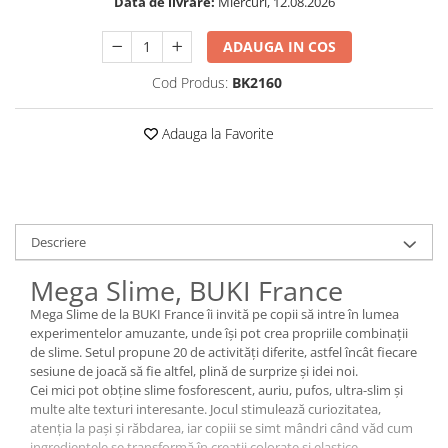
Data de livrare:
Miercuri, 12.08.2026
ADAUGA IN COS
Cod Produs:
BK2160
Adauga la Favorite
Descriere
Mega Slime, BUKI France
Mega Slime de la BUKI France îi invită pe copii să intre în lumea
experimentelor amuzante, unde își pot crea propriile combinații
de slime. Setul propune 20 de activități diferite, astfel încât fiecare
sesiune de joacă să fie altfel, plină de surprize și idei noi.
Cei mici pot obține slime fosforescent, auriu, pufos, ultra-slim și
multe alte texturi interesante. Jocul stimulează curiozitatea,
atenția la pași și răbdarea, iar copiii se simt mândri când văd cum
ingredientele se transformă în creații colorate și elastice.