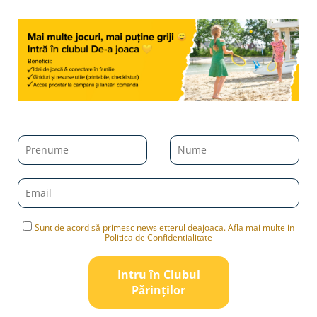
Sunt de acord să primesc newsletterul deajoaca. Afla mai multe in
Politica de Confidentialitate
Intru în Clubul
Pǎrinților