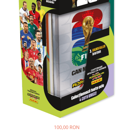
Jocuri experimente stiintifice
Carti metoda Montessori
Casute copii
Carti si culegeri cu exercitii
Jocuri de rol
Cărți educative pentru copii
Jocuri inteligenta si memorie
Casute papusi
Jocuri dezvoltare emotionala
Jucarii din lemn
Jocuri si jucarii stiinta
Jucarii si jocuri Montessori
Jocuri de relaxare
Papusi Barbie
Ceasuri copii
Jocuri de cooperare
Jocuri dezvoltarea imaginatiei
100,00 RON